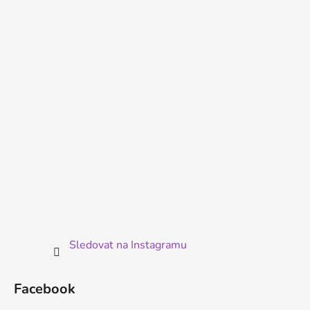
p
a
t
í
Sledovat na Instagramu
Facebook