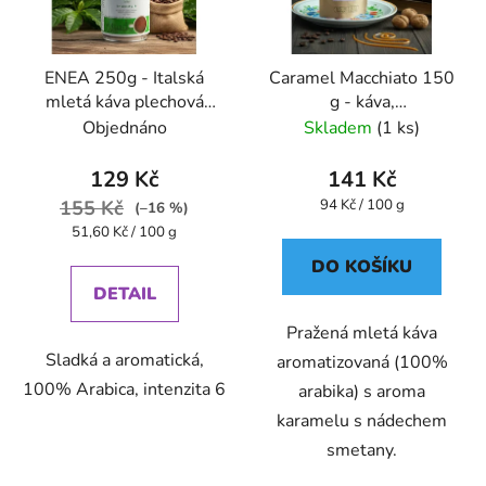
ENEA 250g - Italská
Caramel Macchiato 150
mletá káva plechová
g - káva,
dóza Caffe Pompeii
aromatizovaná,mletá -
Objednáno
Skladem
(1 ks)
Oxalis
129 Kč
141 Kč
Měrná
155 Kč
94 Kč / 100 g
(–16 %)
cena:
Měrná
51,60 Kč / 100 g
cena:
DO KOŠÍKU
DETAIL
Pražená mletá káva
Sladká a aromatická,
aromatizovaná (100%
100% Arabica, intenzita 6
arabika) s aroma
karamelu s nádechem
smetany.