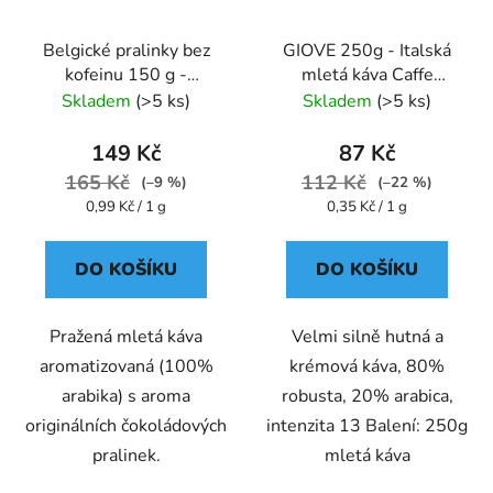
Belgické pralinky bez
GIOVE 250g - Italská
kofeinu 150 g -
mletá káva Caffe
káva,aromatizovaná,mletá
Pompeii
Skladem
(>5 ks)
Skladem
(>5 ks)
- Oxalis
149 Kč
87 Kč
165 Kč
112 Kč
(–9 %)
(–22 %)
Měrná
Měrná
0,99 Kč / 1 g
0,35 Kč / 1 g
cena:
cena:
DO KOŠÍKU
DO KOŠÍKU
Pražená mletá káva
Velmi silně hutná a
aromatizovaná (100%
krémová káva, 80%
arabika) s aroma
robusta, 20% arabica,
originálních čokoládových
intenzita 13 Balení: 250g
pralinek.
mletá káva