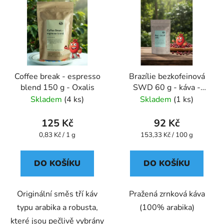
Coffee break - espresso
Brazílie bezkofeinová
blend 150 g - Oxalis
SWD 60 g - káva -
Oxalis
Skladem
(4 ks)
Skladem
(1 ks)
125 Kč
92 Kč
Měrná
Měrná
0,83 Kč / 1 g
153,33 Kč / 100 g
cena:
cena:
DO KOŠÍKU
DO KOŠÍKU
Originální směs tří káv
Pražená zrnková káva
typu arabika a robusta,
(100% arabika)
které jsou pečlivě vybrány