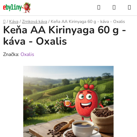
Přejít
Hledat
NÁKUP
na
KOŠÍK
obsah
Domů
/
Káva
/
Zrnková káva
/
Keňa AA Kirinyaga 60 g - káva - Oxalis
Keňa AA Kirinyaga 60 g -
káva - Oxalis
Značka:
Oxalis