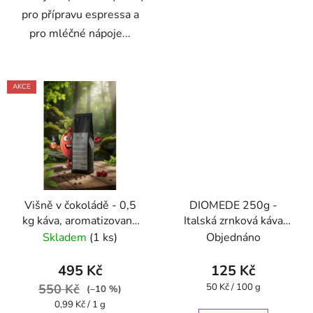
pro přípravu espressa a
pro mléčné nápoje...
AKCE
Višně v čokoládě - 0,5
DIOMEDE 250g -
kg káva, aromatizovaná
Italská zrnková káva
- Oxalis
Caffe Pompeii
Skladem
(1 ks)
Objednáno
495 Kč
125 Kč
Měrná
550 Kč
50 Kč / 100 g
(–10 %)
cena:
Měrná
0,99 Kč / 1 g