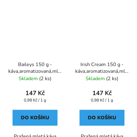
Baileys 150 g -
Irish Cream 150 g -
káva,aromatizovaná,mletá
káva,aromatizovaná,mletá
- Oxalis
- Oxalis
Skladem
(2 ks)
Skladem
(2 ks)
147 Kč
147 Kč
Měrná
Měrná
0,98 Kč / 1 g
0,98 Kč / 1 g
cena:
cena:
DO KOŠÍKU
DO KOŠÍKU
Pražená mletá káva
Pražená mletá káva