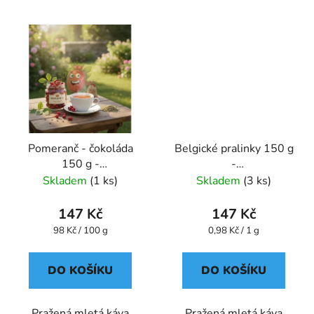
Pomeranč - čokoláda
Belgické pralinky 150 g
150 g -
-
káva,aromatizovaná,mletá
káva,aromatizovaná,mletá
Skladem
(1 ks)
Skladem
(3 ks)
- Oxalis
- Oxalis
147 Kč
147 Kč
Měrná
Měrná
98 Kč / 100 g
0,98 Kč / 1 g
cena:
cena:
DO KOŠÍKU
DO KOŠÍKU
Pražená mletá káva
Pražená mletá káva