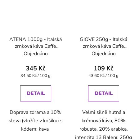
ATENA 1000g - Italská
GIOVE 250g - Italská
zrnková káva Caffe
zrnková káva Caffe
Pompeii
Pompeii
Objednáno
Objednáno
345 Kč
109 Kč
Měrná
Měrná
34,50 Kč / 100 g
43,60 Kč / 100 g
cena:
cena:
DETAIL
DETAIL
Doprava zdrama a 10%
Velmi silně hutná a
sleva (vložíte v košíku) s
krémová káva, 80%
kódem: kava
robusta, 20% arabica,
intenzita 13 Balení: 250g