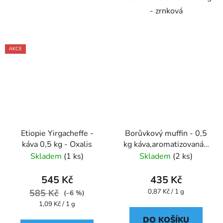
- zrnková
AKCE
Etiopie Yirgacheffe -
Borůvkový muffin - 0,5
káva 0,5 kg - Oxalis
kg káva,aromatizovaná -
Oxalis
Skladem
(1 ks)
Skladem
(2 ks)
545 Kč
435 Kč
Měrná
585 Kč
0,87 Kč / 1 g
(–6 %)
cena:
Měrná
1,09 Kč / 1 g
cena:
DO KOŠÍKU