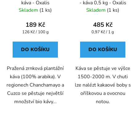
káva - Oxalis
- káva 0,5 kg - Oxalis
Skladem
(1 ks)
Skladem
(1 ks)
189 Kč
485 Kč
Měrná
Měrná
126 Kč / 100 g
0,97 Kč / 1 g
cena:
cena:
DO KOŠÍKU
DO KOŠÍKU
Pražená zrnková plantážní
Káva se pěstuje ve výšce
káva (100% arabika). V
1500-2000 m. V chuti
regionech Chanchamayo a
lze nalézt kakaové boby s
Cuzco se pěstuje největší
oříškovou a ovocnou
množství bio kávy...
notou.