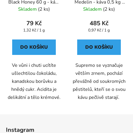
Black Honey 60 g - káva
Medelin - káva 0,5 kg -
- Oxalis
Oxalis
Skladem
(2 ks)
Skladem
(2 ks)
79 Kč
485 Kč
Měrná
Měrná
1,32 Kč / 1 g
0,97 Kč / 1 g
cena:
cena:
DO KOŠÍKU
DO KOŠÍKU
Ve vůni i chuti ucítíte
Supremo se vyznačuje
ušlechtilou čokoládu,
větším zrnem, pochází
kanadskou borůvku a
převážně od soukromých
hnědý cukr. Acidita je
pěstitelů, kteří se o svou
delikátní a tělo krémové.
kávu pečlivě starají.
Z
á
Instagram