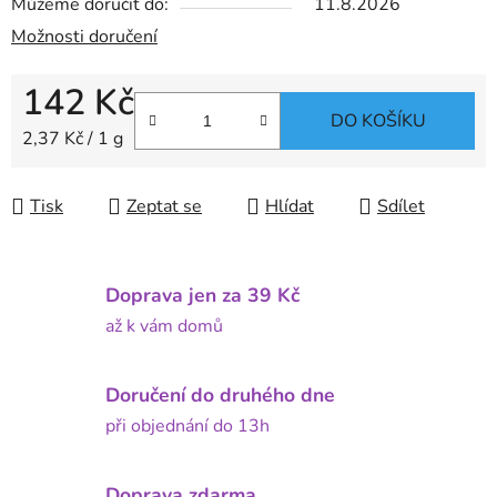
Můžeme doručit do:
11.8.2026
Možnosti doručení
142 Kč
DO KOŠÍKU
Měrná cena:
2,37 Kč / 1 g
Tisk
Zeptat se
Hlídat
Sdílet
Doprava jen za 39 Kč
až k vám domů
Doručení do druhého dne
při objednání do 13h
Doprava zdarma