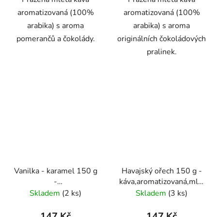
aromatizovaná (100%
aromatizovaná (100%
arabika) s aroma
arabika) s aroma
pomerančů a čokolády.
originálních čokoládových
pralinek.
Vanilka - karamel 150 g
Havajský ořech 150 g -
-
káva,aromatizovaná,mletá
káva,aromatizovaná,mletá
- Oxalis
Skladem
(2 ks)
Skladem
(3 ks)
- Oxalis
147 Kč
147 Kč