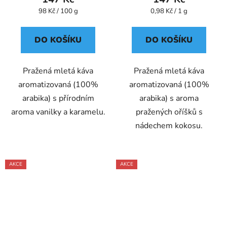
Měrná
Měrná
98 Kč / 100 g
0,98 Kč / 1 g
cena:
cena:
DO KOŠÍKU
DO KOŠÍKU
Pražená mletá káva
Pražená mletá káva
aromatizovaná (100%
aromatizovaná (100%
arabika) s přírodním
arabika) s aroma
aroma vanilky a karamelu.
pražených oříšků s
nádechem kokosu.
AKCE
AKCE