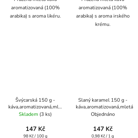
aromatizovaná (100%
aromatizovaná (100%
arabika) s aroma likéru.
arabika) s aroma irského
krému.
Švýcarská 150 g -
Slaný karamel 150 g -
káva,aromatizovaná,mletá
káva,aromatizovaná,mletá
- Oxalis
Skladem
(3 ks)
Objednáno
147 Kč
147 Kč
Měrná
Měrná
98 Kč / 100 g
0,98 Kč / 1 g