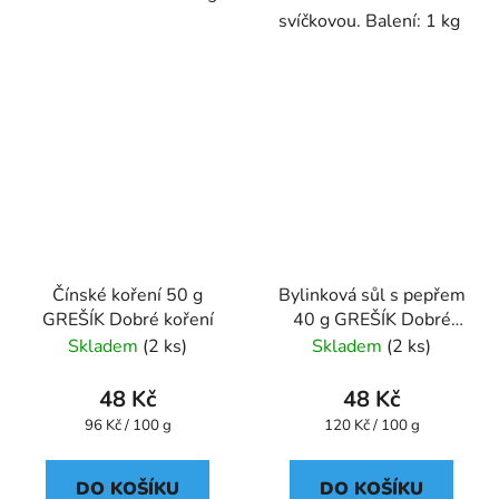
svíčkovou. Balení: 1 kg
Čínské koření 50 g
Bylinková sůl s pepřem
GREŠÍK Dobré koření
40 g GREŠÍK Dobré
koření
Skladem
(2 ks)
Skladem
(2 ks)
48 Kč
48 Kč
Měrná
Měrná
96 Kč / 100 g
120 Kč / 100 g
cena:
cena:
DO KOŠÍKU
DO KOŠÍKU