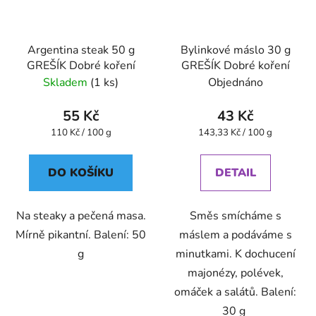
Argentina steak 50 g
Bylinkové máslo 30 g
GREŠÍK Dobré koření
GREŠÍK Dobré koření
Skladem
(1 ks)
Objednáno
55 Kč
43 Kč
Měrná
Měrná
110 Kč / 100 g
143,33 Kč / 100 g
cena:
cena:
DO KOŠÍKU
DETAIL
Na steaky a pečená masa.
Směs smícháme s
Mírně pikantní. Balení: 50
máslem a podáváme s
g
minutkami. K dochucení
majonézy, polévek,
omáček a salátů. Balení:
30 g