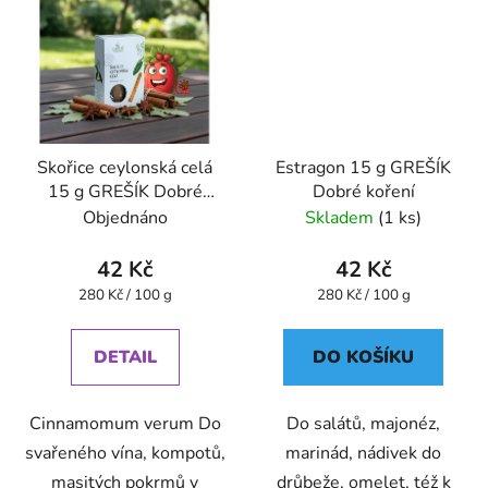
Skořice ceylonská celá
Estragon 15 g GREŠÍK
15 g GREŠÍK Dobré
Dobré koření
koření
Objednáno
Skladem
(1 ks)
42 Kč
42 Kč
Měrná
Měrná
280 Kč / 100 g
280 Kč / 100 g
cena:
cena:
DETAIL
DO KOŠÍKU
Cinnamomum verum Do
Do salátů, majonéz,
svařeného vína, kompotů,
marinád, nádivek do
masitých pokrmů v
drůbeže, omelet, též k