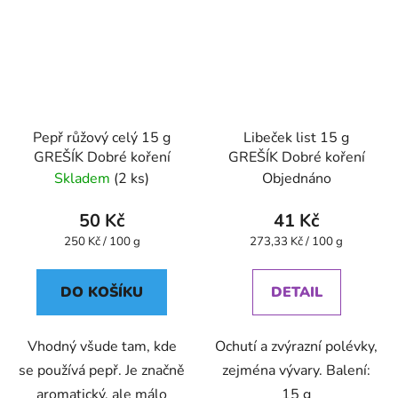
Pepř růžový celý 15 g
Libeček list 15 g
GREŠÍK Dobré koření
GREŠÍK Dobré koření
Skladem
(2 ks)
Objednáno
50 Kč
41 Kč
Měrná
Měrná
250 Kč / 100 g
273,33 Kč / 100 g
cena:
cena:
DO KOŠÍKU
DETAIL
Vhodný všude tam, kde
Ochutí a zvýrazní polévky,
se používá pepř. Je značně
zejména vývary. Balení:
aromatický, ale málo
15 g