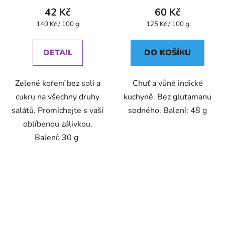
42 Kč
60 Kč
Měrná
Měrná
140 Kč / 100 g
125 Kč / 100 g
cena:
cena:
DETAIL
DO KOŠÍKU
Zelené koření bez soli a
Chuť a vůně indické
cukru na všechny druhy
kuchyně. Bez glutamanu
salátů. Promíchejte s vaší
sodného. Balení: 48 g
oblíbenou zálivkou.
Balení: 30 g