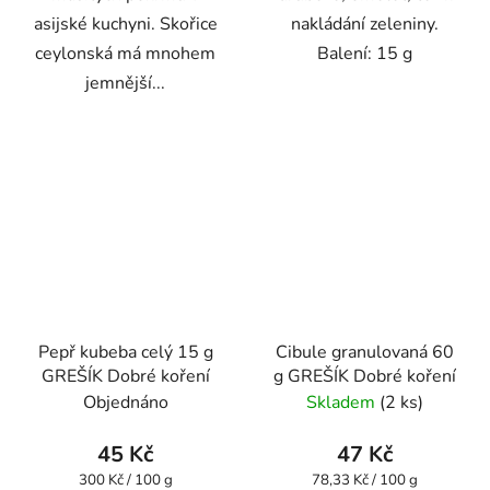
asijské kuchyni. Skořice
nakládání zeleniny.
ceylonská má mnohem
Balení: 15 g
jemnější...
Pepř kubeba celý 15 g
Cibule granulovaná 60
GREŠÍK Dobré koření
g GREŠÍK Dobré koření
Objednáno
Skladem
(2 ks)
45 Kč
47 Kč
Měrná
Měrná
300 Kč / 100 g
78,33 Kč / 100 g