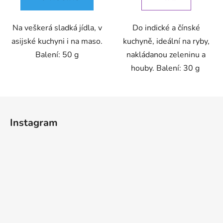
Na veškerá sladká jídla, v
Do indické a čínské
asijské kuchyni i na maso.
kuchyně, ideální na ryby,
Balení: 50 g
nakládanou zeleninu a
houby. Balení: 30 g
Z
á
Instagram
p
a
t
í