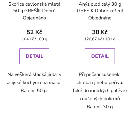
Skořice ceylonská mletá
Anýz plod celý 30 g
50 g GREŠÍK Dobré
GREŠÍK Dobré koření
koření
Objednáno
Objednáno
52 Kč
38 Kč
Měrná
Měrná
104 Kč / 100 g
126,67 Kč / 100 g
cena:
cena:
DETAIL
DETAIL
Na veškerá sladká jídla, v
Při pečení sušenek,
asijské kuchyni i na maso.
chleba i jiného pečiva.
Balení: 50 g
Také do indických polévek
a dušených pokrmů.
Balení: 30 g