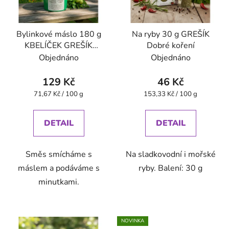
Bylinkové máslo 180 g
Na ryby 30 g GREŠÍK
KBELÍČEK GREŠÍK
Dobré koření
Dobré koření
Objednáno
Objednáno
129 Kč
46 Kč
Měrná
Měrná
71,67 Kč / 100 g
153,33 Kč / 100 g
cena:
cena:
DETAIL
DETAIL
Směs smícháme s
Na sladkovodní i mořské
máslem a podáváme s
ryby. Balení: 30 g
minutkami.
NOVINKA