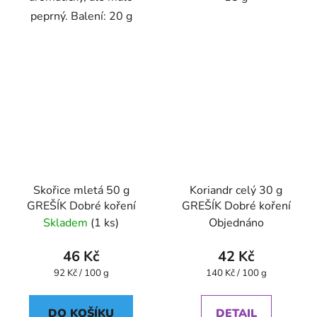
peprný. Balení: 20 g
Skořice mletá 50 g
Koriandr celý 30 g
GREŠÍK Dobré koření
GREŠÍK Dobré koření
Skladem
(1 ks)
Objednáno
46 Kč
42 Kč
Měrná
Měrná
92 Kč / 100 g
140 Kč / 100 g
cena:
cena:
DO KOŠÍKU
DETAIL