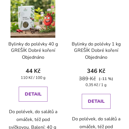
Bylinky do polévky 40 g
Bylinky do polévky 1 kg
GREŠÍK Dobré koření
GREŠÍK Dobré koření
Objednáno
Objednáno
44 Kč
346 Kč
Měrná
110 Kč / 100 g
389 Kč
(–11 %)
cena:
Měrná
0,35 Kč / 1 g
cena:
DETAIL
DETAIL
Do polévek, do salátů a
Do polévek, do salátů a
omáček, též pod
omáček, též pod
svíčkovou. Balení: 40 g