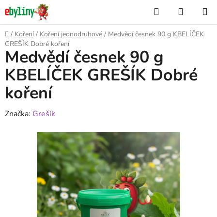
Přejít
Hledat
NÁKUP
na
KOŠÍK
obsah
Domů
/
Koření
/
Koření jednodruhové
/
Medvědí česnek 90 g KBELÍČEK
GREŠÍK Dobré koření
Medvědí česnek 90 g
KBELÍČEK GREŠÍK Dobré
koření
Značka:
Grešík