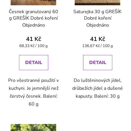
Česnek granulovaný 60
Saturejka 30 g GREŠÍK
g GREŠÍK Dobré koření
Dobré koření
Objednáno
Objednáno
41 Kč
41 Kč
Měrná
Měrná
68,33 Kč / 100 g
136,67 Kč / 100 g
cena:
cena:
DETAIL
DETAIL
Pro všestranné použití v
Do luštěninových jídel,
kuchyni. Je jemnější než
drůbežích jídel a dušené
čerstvý česnek. Balení:
kapusty. Balení: 30 g
60 g