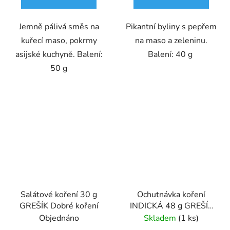
Jemně pálivá směs na
Pikantní byliny s pepřem
kuřecí maso, pokrmy
na maso a zeleninu.
asijské kuchyně. Balení:
Balení: 40 g
50 g
Salátové koření 30 g
Ochutnávka koření
GREŠÍK Dobré koření
INDICKÁ 48 g GREŠÍK
Dobré koření
Objednáno
Skladem
(1 ks)