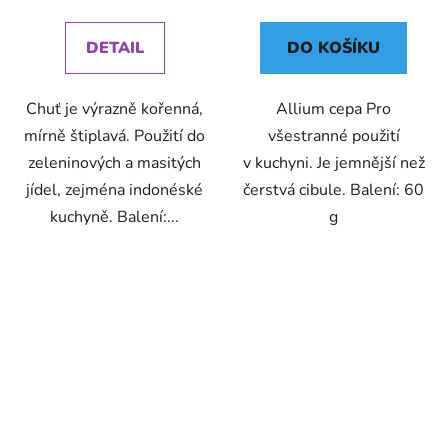
cena:
cena:
DETAIL
DO KOŠÍKU
Chuť je výrazně kořenná,
Allium cepa Pro
mírně štiplavá. Použití do
všestranné použití
zeleninových a masitých
v kuchyni. Je jemnější než
jídel, zejména indonéské
čerstvá cibule. Balení: 60
kuchyně. Balení:...
g