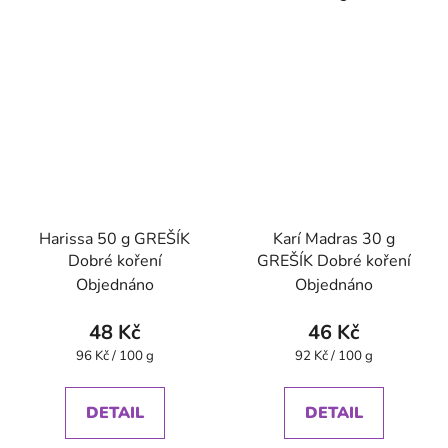
Harissa 50 g GREŠÍK
Karí Madras 30 g
Dobré koření
GREŠÍK Dobré koření
Objednáno
Objednáno
48 Kč
46 Kč
Měrná
Měrná
96 Kč / 100 g
92 Kč / 100 g
cena:
cena:
DETAIL
DETAIL