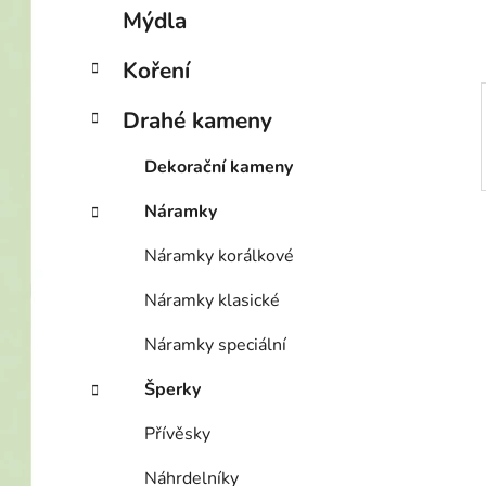
p
Mýdla
a
n
Koření
e
Drahé kameny
l
Dekorační kameny
Náramky
Náramky korálkové
Náramky klasické
Náramky speciální
Šperky
Přívěsky
Náhrdelníky