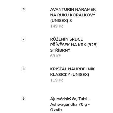
AVANTURIN NÁRAMEK
NA RUKU KORÁLKOVÝ
(UNISEX) 8
149 Kč
RŮŽENÍN SRDCE
PŘÍVĚSEK NA KRK (925)
STŘÍBRNÝ
69 Kč
KŘIŠŤÁL NÁHRDELNÍK
KLASICKÝ (UNISEX)
119 Kč
Ájurvédský čaj Tulsi -
Ashwagandha 70 g -
Oxalis