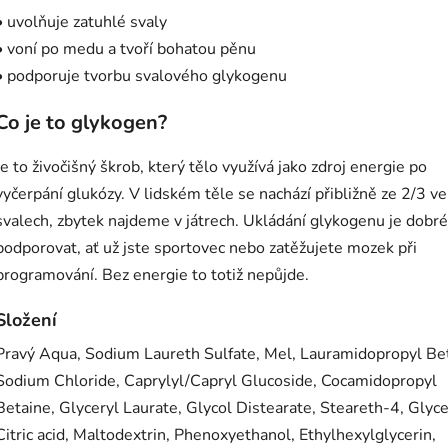
• uvolňuje zatuhlé svaly
• voní po medu a tvoří bohatou pěnu
• podporuje tvorbu svalového glykogenu
Co je to glykogen?
Je to živočišný škrob, který tělo využívá jako zdroj energie po
vyčerpání glukózy. V lidském těle se nachází přibližně ze 2/3 ve
svalech, zbytek najdeme v játrech. Ukládání glykogenu je dobré
podporovat, ať už jste sportovec nebo zatěžujete mozek při
programování. Bez energie to totiž nepůjde.
Složení
Pravý Aqua, Sodium Laureth Sulfate, Mel, Lauramidopropyl Be
Sodium Chloride, Caprylyl/Capryl Glucoside, Cocamidopropyl
Betaine, Glyceryl Laurate, Glycol Distearate, Steareth-4, Glyce
Citric acid, Maltodextrin, Phenoxyethanol, Ethylhexylglycerin,