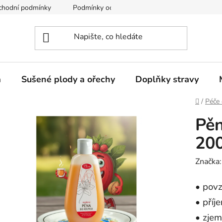
chodní podmínky
Podmínky ochrany osobních údajů
a
Sušené plody a ořechy
Doplňky stravy
Domů
/
Péče 
Pěn
200
Značka
• povz
• příj
• zjem