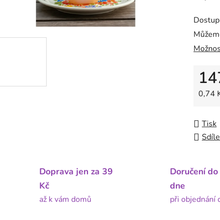
Dostup
Můžeme
Možnos
14
Měrná
0,74 K
Tisk
Sdíle
Doprava jen za 39
Doručení do
Kč
dne
až k vám domů
při objednání