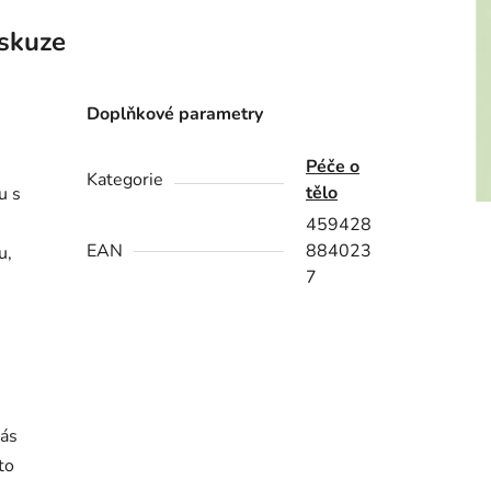
skuze
Doplňkové parametry
Péče o
Kategorie
tělo
u s
459428
EAN
884023
u,
7
nás
to