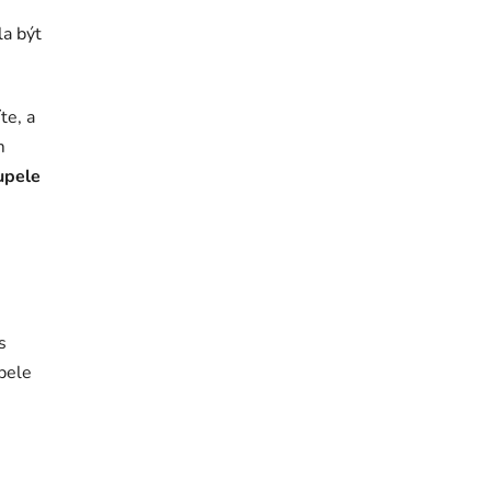
la být
te, a
m
upele
s
upele