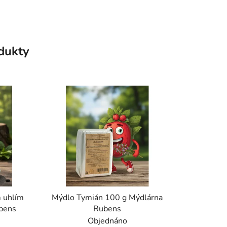
odukty
 uhlím
Mýdlo Tymián 100 g Mýdlárna
bens
Rubens
Objednáno