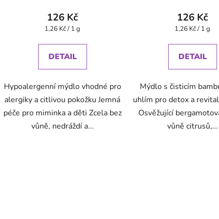
126 Kč
126 Kč
Měrná
Měrná
1,26 Kč / 1 g
1,26 Kč / 1 g
cena:
cena:
DETAIL
DETAIL
Hypoalergenní mýdlo vhodné pro
Mýdlo s čisticím bam
alergiky a citlivou pokožku Jemná
uhlím pro detox a revitali
péče pro miminka a děti Zcela bez
Osvěžující bergamotov
vůně, nedráždí a...
vůně citrusů,...