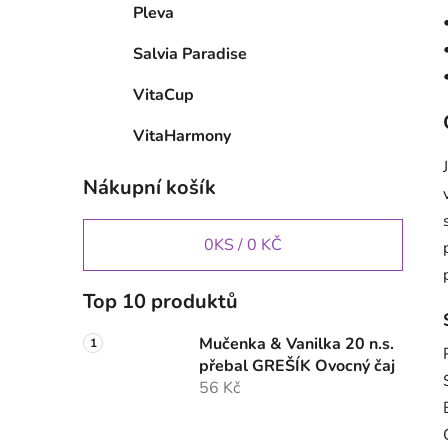
Pleva
Salvia Paradise
VitaCup
VitaHarmony
Nákupní košík
0
KS /
0 KČ
Top 10 produktů
Mučenka & Vanilka 20 n.s.
přebal GREŠÍK Ovocný čaj
56 Kč