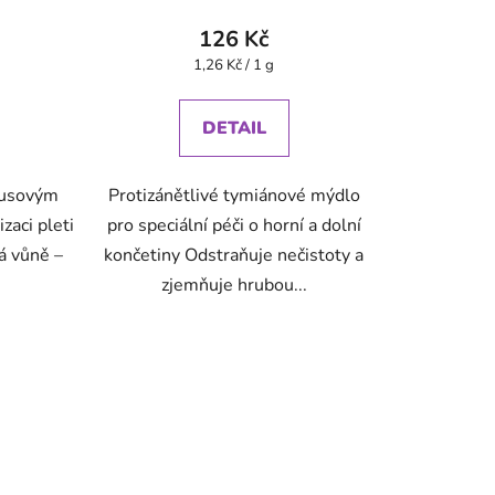
126 Kč
Měrná
1,26 Kč / 1 g
cena:
DETAIL
busovým
Protizánětlivé tymiánové mýdlo
zaci pleti
pro speciální péči o horní a dolní
á vůně –
končetiny Odstraňuje nečistoty a
zjemňuje hrubou...