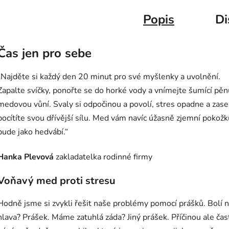
Popis
Di
Čas jen pro sebe
„Najděte si každý den 20 minut pro své myšlenky a uvolnění.
Zapalte svíčky, ponořte se do horké vody a vnímejte šumící pěn
medovou vůní. Svaly si odpočinou a povolí, stres opadne a zase
pocítíte svou dřívější sílu. Med vám navíc úžasně zjemní pokožk
bude jako hedvábí.“
Hanka Plevová
zakladatelka rodinné firmy
Voňavý med proti stresu
Hodně jsme si zvykli řešit naše problémy pomocí prášků. Bolí 
hlava? Prášek. Máme zatuhlá záda? Jiný prášek. Příčinou ale čas