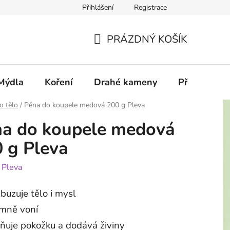
Přihlášení
Registrace
PRÁZDNÝ KOŠÍK
NÁKUPNÍ
KOŠÍK
Mýdla
Koření
Drahé kameny
Příslušenstv
o tělo
/
Pěna do koupele medová 200 g Pleva
a do koupele medová
 g Pleva
:
Pleva
buzuje tělo i mysl
emně voní
ňuje pokožku a dodává živiny