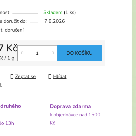
nost
Skladem
(1 ks)
 doručit do:
7.8.2026
ti doručení
7 Kč
DO KOŠÍKU
 cena:
č / 1 g
Zeptat se
Hlídat
t
 druhého
Doprava zdarma
k objednávce nad 1500
Kč
 do 13h