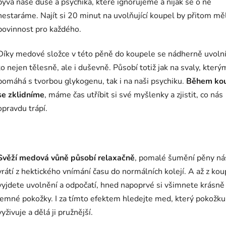
bývá naše duše a psychika, které ignorujeme a nijak se o ně
nestaráme. Najít si 20 minut na uvolňující koupel by přitom mě
povinnost pro každého.
Díky medové složce v této pěně do koupele se nádherně uvolní
to nejen tělesně, ale i duševně. Působí totiž jak na svaly, který
pomáhá s tvorbou glykogenu, tak i na naši psychiku.
Během ko
se zklidníme
, máme čas utříbit si své myšlenky a zjistit, co nás
opravdu trápí.
Svěží medová vůně působí relaxačně
, pomalé šumění pěny ná
vrátí z hektického vnímání času do normálních kolejí. A až z ko
vyjdete uvolnění a odpočatí, hned napoprvé si všimnete krásně
jemné pokožky. I za tímto efektem hledejte med, který pokožku
vyživuje a dělá ji pružnější.