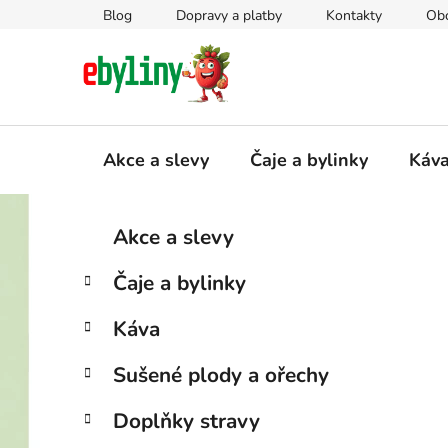
Přejít
Blog
Dopravy a platby
Kontakty
Ob
na
obsah
Akce a slevy
Čaje a bylinky
Káv
P
K
Přeskočit
Akce a slevy
a
kategorie
o
t
s
Čaje a bylinky
e
t
g
r
Káva
o
a
r
Sušené plody a ořechy
i
n
e
n
Doplňky stravy
í