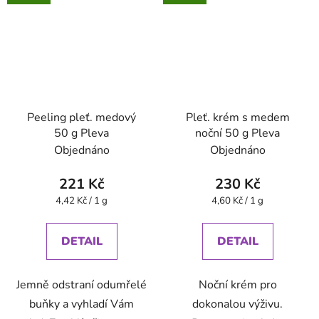
Peeling pleť. medový
Pleť. krém s medem
50 g Pleva
noční 50 g Pleva
Objednáno
Objednáno
221 Kč
230 Kč
Měrná
Měrná
4,42 Kč / 1 g
4,60 Kč / 1 g
cena:
cena:
DETAIL
DETAIL
Jemně odstraní odumřelé
Noční krém pro
buňky a vyhladí Vám
dokonalou výživu.