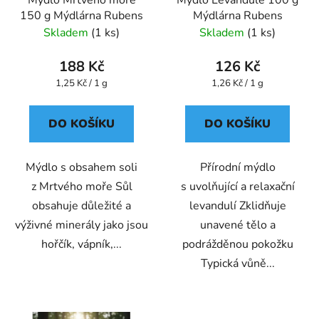
150 g Mýdlárna Rubens
Mýdlárna Rubens
Skladem
(1 ks)
Skladem
(1 ks)
188 Kč
126 Kč
Měrná
Měrná
1,25 Kč / 1 g
1,26 Kč / 1 g
cena:
cena:
DO KOŠÍKU
DO KOŠÍKU
Mýdlo s obsahem soli
Přírodní mýdlo
z Mrtvého moře Sůl
s uvolňující a relaxační
obsahuje důležité a
levandulí Zklidňuje
výživné minerály jako jsou
unavené tělo a
hořčík, vápník,...
podrážděnou pokožku
Typická vůně...