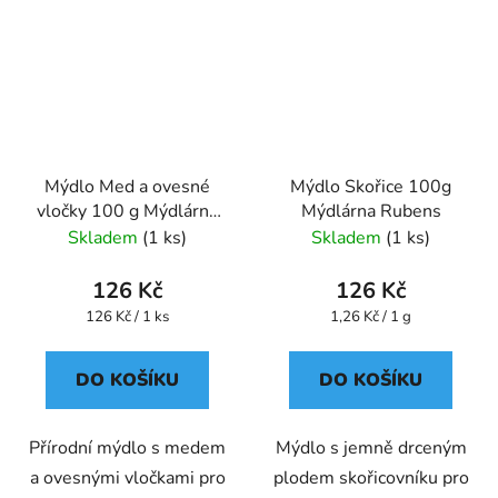
Mýdlo Med a ovesné
Mýdlo Skořice 100g
vločky 100 g Mýdlárna
Mýdlárna Rubens
Rubens
Skladem
(1 ks)
Skladem
(1 ks)
126 Kč
126 Kč
Měrná
Měrná
126 Kč / 1 ks
1,26 Kč / 1 g
cena:
cena:
DO KOŠÍKU
DO KOŠÍKU
Přírodní mýdlo s medem
Mýdlo s jemně drceným
a ovesnými vločkami pro
plodem skořicovníku pro