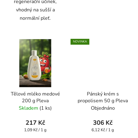
regenerační účinek,
vhodný na sušší a
normální pleť.
NOVINKA
Tělové mléko medové
Pánský krém s
200 g Pleva
propolisem 50 g Pleva
Skladem
(1 ks)
Objednáno
217 Kč
306 Kč
Měrná
Měrná
1,09 Kč / 1 g
6,12 Kč / 1 g
cena:
cena: