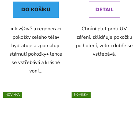
DO KOŠÍKU
DETAIL
• k výživě a regeneraci
Chrání pleť proti UV
pokožky celého těla•
záření, zklidňuje pokožku
hydratuje a zpomaluje
po holení, velmi dobře se
stárnutí pokožky• lehce
vstřebává.
se vstřebává a krásně
voní...
NOVINKA
NOVINKA