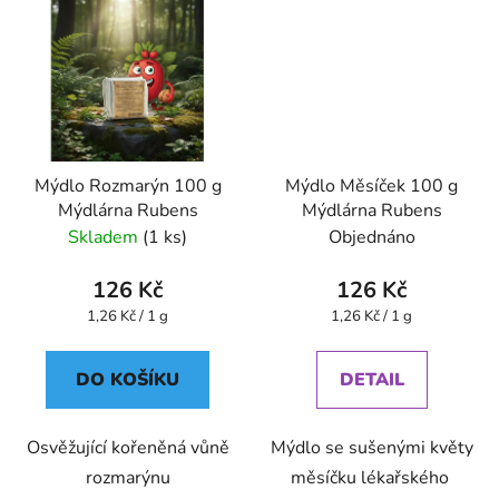
Mýdlo Rozmarýn 100 g
Mýdlo Měsíček 100 g
Mýdlárna Rubens
Mýdlárna Rubens
Skladem
(1 ks)
Objednáno
126 Kč
126 Kč
Měrná
Měrná
1,26 Kč / 1 g
1,26 Kč / 1 g
cena:
cena:
DO KOŠÍKU
DETAIL
Osvěžující kořeněná vůně
Mýdlo se sušenými květy
rozmarýnu
měsíčku lékařského