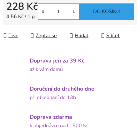
228 Kč
DO KOŠÍKU
Měrná cena:
4,56 Kč / 1 g
Tisk
Zeptat se
Hlídat
Sdílet
Doprava jen za 39 Kč
až k vám domů
Doručení do druhého dne
při objednání do 13h
Doprava zdarma
k objednávce nad 1500 Kč