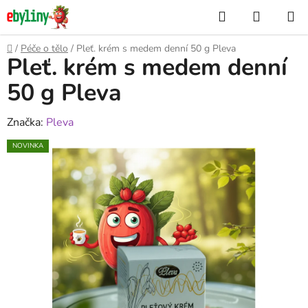
Přejít
Hledat
NÁKUP
na
KOŠÍK
obsah
Domů
/
Péče o tělo
/
Pleť. krém s medem denní 50 g Pleva
Pleť. krém s medem denní
50 g Pleva
Značka:
Pleva
NOVINKA