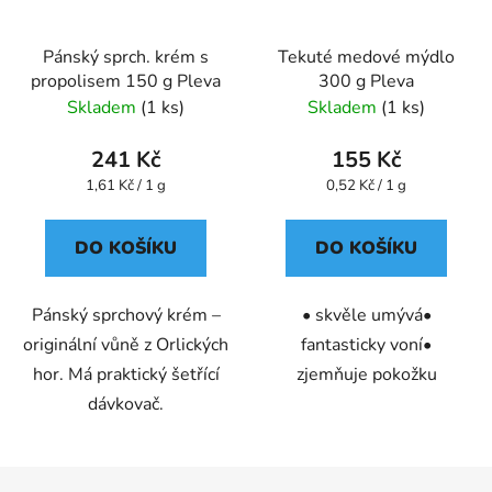
Pánský sprch. krém s
Tekuté medové mýdlo
propolisem 150 g Pleva
300 g Pleva
Skladem
(1 ks)
Skladem
(1 ks)
241 Kč
155 Kč
Měrná
Měrná
1,61 Kč / 1 g
0,52 Kč / 1 g
cena:
cena:
DO KOŠÍKU
DO KOŠÍKU
Pánský sprchový krém –
• skvěle umývá•
originální vůně z Orlických
fantasticky voní•
hor. Má praktický šetřící
zjemňuje pokožku
dávkovač.
Z