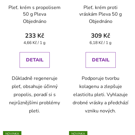
Pleť. krém s propolisem
Pleť. krém proti
50 g Pleva
vráskám Pleva 50 g
Objednáno
Objednáno
233 Kč
309 Kč
Měrná
Měrná
4,66 Kč / 1 g
6,18 Kč / 1 g
cena:
cena:
DETAIL
DETAIL
Důkladně regeneruje
Podporuje tvorbu
pleť, obsahuje účinný
kolagenu a zlepšuje
propolis, poradí si s
elasticitu pleti. Vyhlazuje
nejrůznějšími problémy
drobné vrásky a předchází
pleti.
vzniku nových.
NOVINKA
NOVINKA