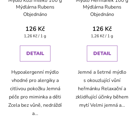
Mýdlo Kozí mléko 100 g
Mýdlo Heřmánek 100 g
Mýdlárna Rubens
Mýdlárna Rubens
Objednáno
Objednáno
126 Kč
126 Kč
Měrná
Měrná
1,26 Kč / 1 g
1,26 Kč / 1 g
cena:
cena:
DETAIL
DETAIL
Hypoalergenní mýdlo
Jemné a šetrné mýdlo
vhodné pro alergiky a
s okouzlující vůní
citlivou pokožku Jemná
heřmánku Relaxační a
péče pro miminka a děti
zklidňující účinky během
Zcela bez vůně, nedráždí
mytí Velmi jemná a...
a...