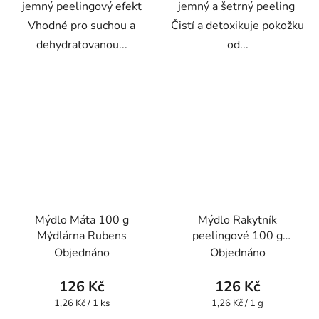
jemný peelingový efekt
jemný a šetrný peeling
Vhodné pro suchou a
Čistí a detoxikuje pokožku
dehydratovanou...
od...
Mýdlo Máta 100 g
Mýdlo Rakytník
Mýdlárna Rubens
peelingové 100 g
Mýdlárna Rubens
Objednáno
Objednáno
126 Kč
126 Kč
Měrná
Měrná
1,26 Kč / 1 ks
1,26 Kč / 1 g
cena:
cena: