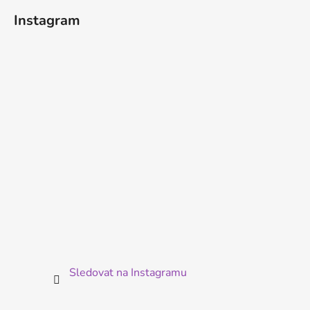
á
Instagram
p
a
t
í
Sledovat na Instagramu