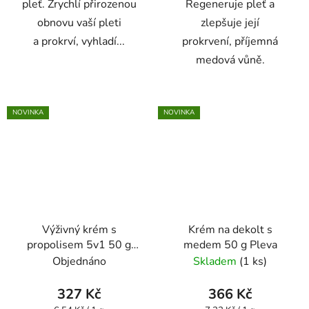
pleť. Zrychlí přirozenou
Regeneruje pleť a
obnovu vaší pleti
zlepšuje její
a prokrví, vyhladí...
prokrvení, příjemná
medová vůně.
NOVINKA
NOVINKA
Výživný krém s
Krém na dekolt s
propolisem 5v1 50 g
medem 50 g Pleva
Pleva
Objednáno
Skladem
(1 ks)
327 Kč
366 Kč