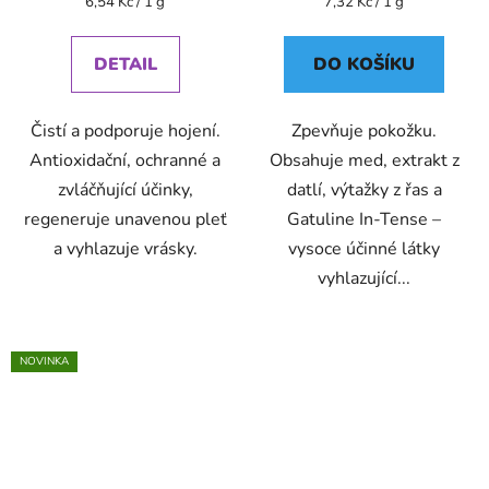
Měrná
Měrná
6,54 Kč / 1 g
7,32 Kč / 1 g
cena:
cena:
DETAIL
DO KOŠÍKU
Čistí a podporuje hojení.
Zpevňuje pokožku.
Antioxidační, ochranné a
Obsahuje med, extrakt z
zvláčňující účinky,
datlí, výtažky z řas a
regeneruje unavenou pleť
Gatuline In-Tense –
a vyhlazuje vrásky.
vysoce účinné látky
vyhlazující...
NOVINKA