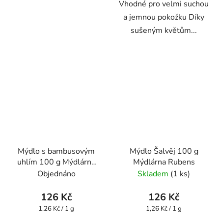
Vhodné pro velmi suchou
a jemnou pokožku Díky
sušeným květům...
Mýdlo s bambusovým
Mýdlo Šalvěj 100 g
uhlím 100 g Mýdlárna
Mýdlárna Rubens
Rubens
Objednáno
Skladem
(1 ks)
126 Kč
126 Kč
Měrná
Měrná
1,26 Kč / 1 g
1,26 Kč / 1 g
cena:
cena: