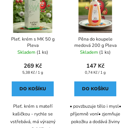
Pleť. krém s MK 50 g
Pěna do koupele
Pleva
medová 200 g Pleva
Skladem
(1 ks)
Skladem
(1 ks)
269 Kč
147 Kč
Měrná
Měrná
5,38 Kč / 1 g
0,74 Kč / 1 g
cena:
cena:
DO KOŠÍKU
DO KOŠÍKU
Pleť. krém s mateří
• povzbuzuje tělo i mysl•
kašičkou - rychle se
příjemně voní• zjemňuje
vstřebává, má výrazný
pokožku a dodává živiny