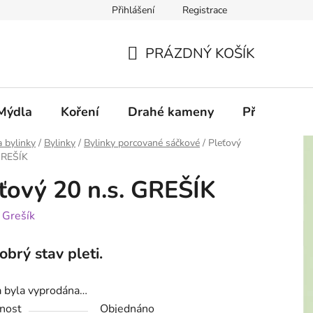
Přihlášení
Registrace
PRÁZDNÝ KOŠÍK
NÁKUPNÍ
KOŠÍK
Mýdla
Koření
Drahé kameny
Příslušenstv
a bylinky
/
Bylinky
/
Bylinky porcované sáčkové
/
Pleťový
GREŠÍK
ťový 20 n.s. GREŠÍK
:
Grešík
obrý stav pleti.
a byla vyprodána…
nost
Objednáno