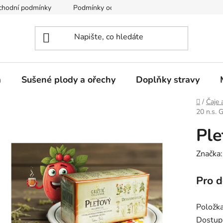
chodní podmínky
Podmínky ochrany osobních údajů
a
Sušené plody a ořechy
Doplňky stravy
Domů
/
Čaje 
20 n.s. 
Ple
Značka
Pro d
Položk
Dostup