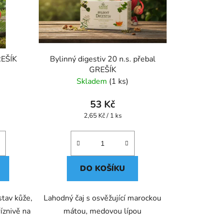
REŠÍK
Bylinný digestiv 20 n.s. přebal
GREŠÍK
Skladem
(1 ks)
53 Kč
Měrná
2,65 Kč / 1 ks
cena:
DO KOŠÍKU
stav kůže,
Lahodný čaj s osvěžující marockou
íznivě na
mátou, medovou lípou