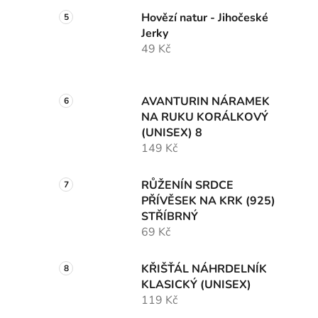
Hovězí natur - Jihočeské
Jerky
49 Kč
AVANTURIN NÁRAMEK
NA RUKU KORÁLKOVÝ
(UNISEX) 8
149 Kč
RŮŽENÍN SRDCE
PŘÍVĚSEK NA KRK (925)
STŘÍBRNÝ
69 Kč
KŘIŠŤÁL NÁHRDELNÍK
KLASICKÝ (UNISEX)
119 Kč