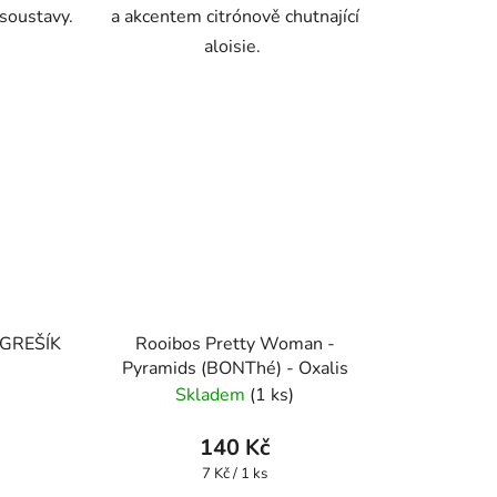
soustavy.
a akcentem citrónově chutnající
aloisie.
l GREŠÍK
Rooibos Pretty Woman -
n
Pyramids (BONThé) - Oxalis
Skladem
(1 ks)
140 Kč
Měrná
7 Kč / 1 ks
cena: