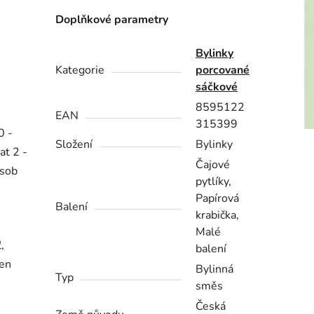
Doplňkové parametry
Bylinky
Kategorie
porcované
sáčkové
8595122
EAN
315399
0 -
Složení
Bylinky
at 2 -
Čajové
osob
pytlíky,
Papírová
Balení
krabička,
Malé
,
balení
řen
Bylinná
Typ
směs
Česká