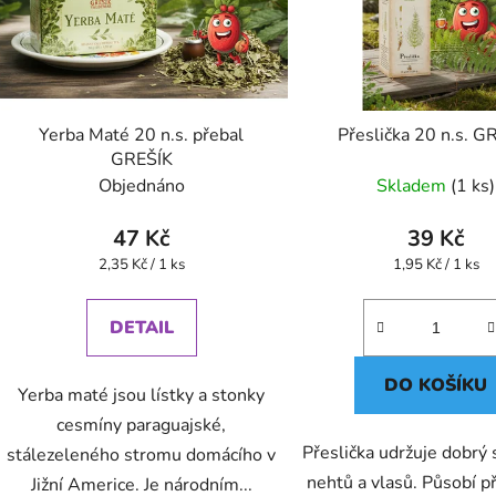
Yerba Maté 20 n.s. přebal
Přeslička 20 n.s. G
GREŠÍK
Objednáno
Skladem
(1 ks)
47 Kč
39 Kč
Měrná
Měrná
2,35 Kč / 1 ks
1,95 Kč / 1 ks
cena:
cena:
DETAIL
DO KOŠÍKU
Yerba maté jsou lístky a stonky
cesmíny paraguajské,
Přeslička udržuje dobrý 
stálezeleného stromu domácího v
nehtů a vlasů. Působí př
Jižní Americe. Je národním...