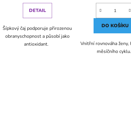
DETAIL
DO KOŠÍKU
Šípkový čaj podporuje přirozenou
obranyschopnost a působí jako
Vnitřní rovnováha ženy,
antioxidant.
měsíčního cykl