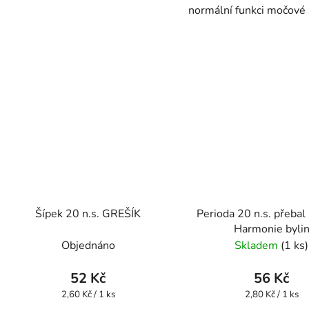
normální funkci močové 
Šípek 20 n.s. GREŠÍK
Perioda 20 n.s. přeba
Harmonie byli
Objednáno
Skladem
(1 ks)
52 Kč
56 Kč
Měrná
Měrná
2,60 Kč / 1 ks
2,80 Kč / 1 ks
cena:
cena: