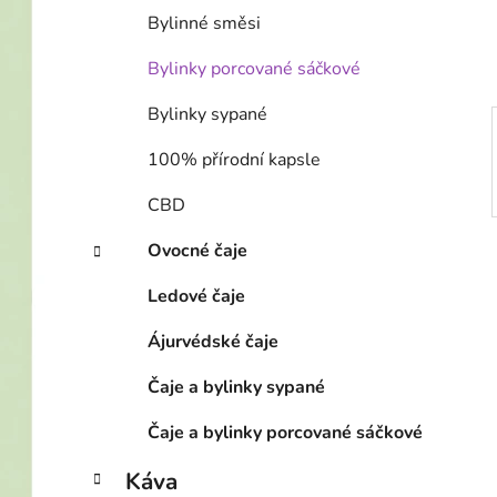
í
Bylinné směsi
p
a
Bylinky porcované sáčkové
n
Bylinky sypané
e
l
100% přírodní kapsle
CBD
Ovocné čaje
Ledové čaje
Ájurvédské čaje
Čaje a bylinky sypané
Čaje a bylinky porcované sáčkové
Káva