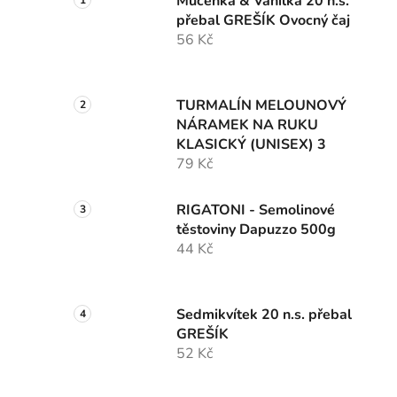
Mučenka & Vanilka 20 n.s.
přebal GREŠÍK Ovocný čaj
56 Kč
TURMALÍN MELOUNOVÝ
NÁRAMEK NA RUKU
KLASICKÝ (UNISEX) 3
79 Kč
RIGATONI - Semolinové
těstoviny Dapuzzo 500g
44 Kč
Sedmikvítek 20 n.s. přebal
GREŠÍK
52 Kč