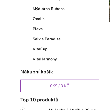
Mýdlárna Rubens
Oxalis
Pleva
Salvia Paradise
VitaCup
VitaHarmony
Nákupní košík
0
KS /
0 KČ
Top 10 produktů