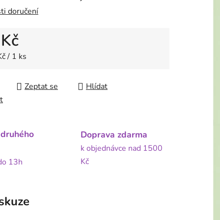
ti doručení
 Kč
 cena:
č / 1 ks
Zeptat se
Hlídat
t
 druhého
Doprava zdarma
k objednávce nad 1500
Kč
 do 13h
skuze