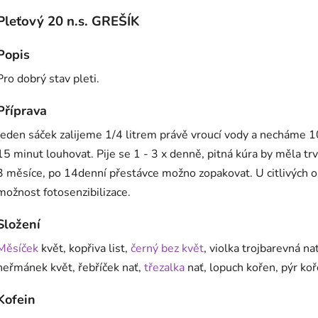
Pleťový 20 n.s. GREŠÍK
Popis
Pro dobrý stav pleti.
Příprava
Jeden sáček zalijeme 1/4 litrem právě vroucí vody a necháme 1
15 minut louhovat.
Pije se 1 - 3 x denně, pitná kúra by měla trv
3 měsíce, po 14denní přestávce možno zopakovat.
U citlivých 
možnost fotosenzibilizace.
Složení
Měsíček
květ, kopřiva list,
černý bez květ
, violka trojbarevná nať
heřmánek květ, řebříček nať,
třezalka
nať, lopuch kořen, pýr ko
Kofein