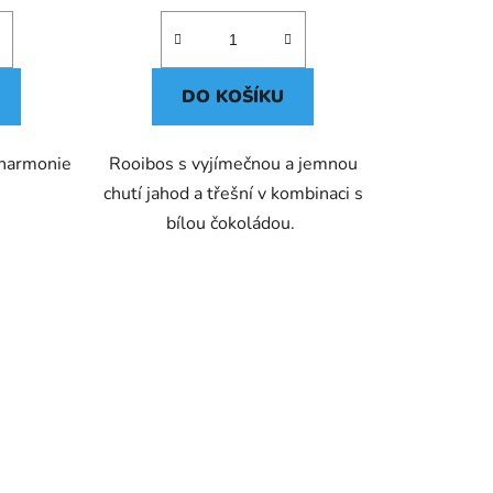
DO KOŠÍKU
 harmonie
Rooibos s vyjímečnou a jemnou
u.
chutí jahod a třešní v kombinaci s
bílou čokoládou.