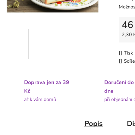
Možnos
46
Měrná
2,30 K
Tisk
Sdíle
Doprava jen za 39
Doručení do
Kč
dne
až k vám domů
při objednání
Popis
Di