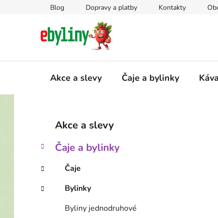
Přejít
Blog
Dopravy a platby
Kontakty
Ob
na
obsah
Akce a slevy
Čaje a bylinky
Káv
P
K
Přeskočit
Akce a slevy
a
kategorie
o
t
s
Čaje a bylinky
e
t
g
r
Čaje
o
a
r
Bylinky
i
n
e
n
Byliny jednodruhové