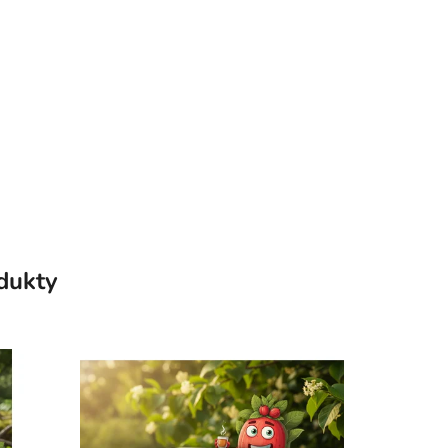
odukty