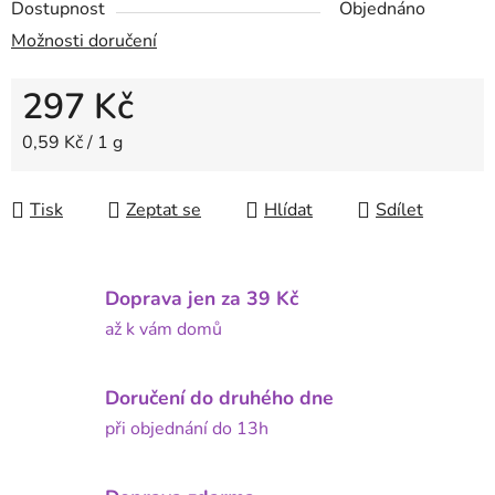
Dostupnost
Objednáno
Možnosti doručení
297 Kč
Měrná cena:
0,59 Kč / 1 g
Tisk
Zeptat se
Hlídat
Sdílet
Doprava jen za 39 Kč
až k vám domů
Doručení do druhého dne
při objednání do 13h