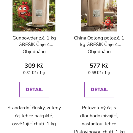
Gunpowder z.č. 1 kg
China Oolong poloz.č. 1
GREŠÍK Čaje 4
kg GREŠÍK Čaje 4
světadílů
světadílů
Objednáno
Objednáno
309 Kč
577 Kč
Měrná
Měrná
0,31 Kč / 1 g
0,58 Kč / 1 g
cena:
cena:
DETAIL
DETAIL
Standardní čínský, zelený
Polozelený čaj s
čaj lehce natrpklé,
dlouhodoznívající,
osvěžující chuti. 1 kg
nasládlou, lehce
tříslovinovou chutí. 1 kg