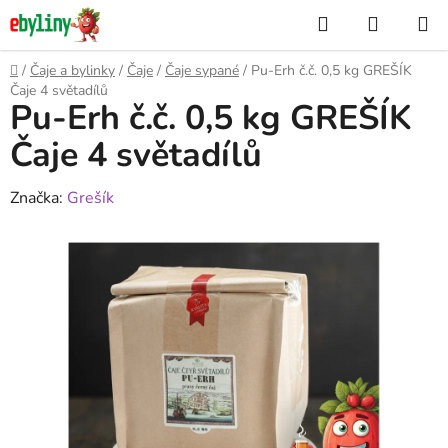
Přejít
Hledat
NÁKUP
na
KOŠÍK
obsah
Domů
/
Čaje a bylinky
/
Čaje
/
Čaje sypané
/
Pu-Erh č.č. 0,5 kg GREŠÍK
Čaje 4 světadílů
Pu-Erh č.č. 0,5 kg GREŠÍK
Čaje 4 světadílů
Značka:
Grešík