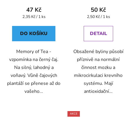
47 Kč
50 Kč
Měrná
Měrná
2,35 Kč / 1 ks
2,50 Kč / 1 ks
cena:
cena:
DO KOŠÍKU
DETAIL
Memory of Tea -
Obsažené byliny působí
vzpomínka na černý čaj.
příznivě na normální
Na silný, lahodný a
činnost mozku a
voňavý. Vůně čajových
mikrocirkulaci krevního
plantáží se přenese až do
systému. Mají
vašeho...
antioxidační...
AKCE