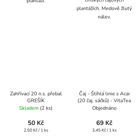
čínských čajových
plantáží.
plantážích. Medově žlutý
nálev.
Zahřívací 20 n.s. přebal
Čaj - Štíhlá linie s Acai
GREŠÍK
(20 čaj. sáčků) - VitaTea
Skladem
(2 ks)
Objednáno
50 Kč
69 Kč
Měrná
Měrná
2,50 Kč / 1 ks
3,45 Kč / 1 ks
cena:
cena: