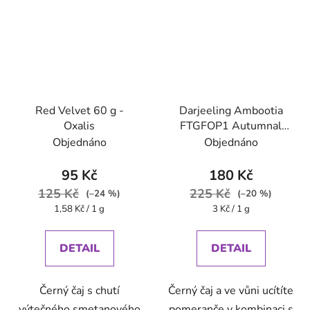
Red Velvet 60 g -
Darjeeling Ambootia
Oxalis
FTGFOP1 Autumnal
BIO 60 g - Oxalis
Objednáno
Objednáno
95 Kč
180 Kč
125 Kč
225 Kč
(–24 %)
(–20 %)
Měrná
Měrná
1,58 Kč / 1 g
3 Kč / 1 g
cena:
cena:
DETAIL
DETAIL
Černý čaj s chutí
Černý čaj a ve vůni ucítíte
výtečného smetanového
pomeranče v kombinaci s