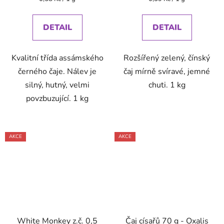
cena:
cena:
DETAIL
DETAIL
Kvalitní třída assámského
Rozšířený zelený, čínský
černého čaje. Nálev je
čaj mírně svíravé, jemné
silný, hutný, velmi
chuti. 1 kg
povzbuzující. 1 kg
AKCE
AKCE
White Monkey z.č. 0,5
Čaj císařů 70 g - Oxalis