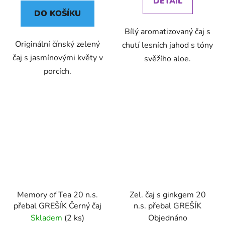
DETAIL
DO KOŠÍKU
Bílý aromatizovaný čaj s
Originální čínský zelený
chutí lesních jahod s tóny
čaj s jasmínovými květy v
svěžího aloe.
porcích.
Memory of Tea 20 n.s.
Zel. čaj s ginkgem 20
přebal GREŠÍK Černý čaj
n.s. přebal GREŠÍK
Skladem
(2 ks)
Objednáno