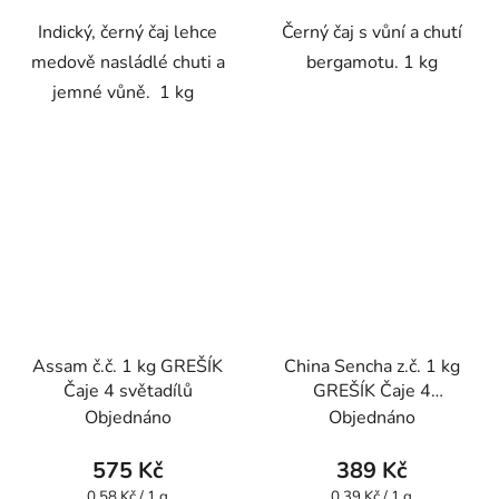
Indický, černý čaj lehce
Černý čaj s vůní a chutí
medově nasládlé chuti a
bergamotu. 1 kg
jemné vůně. 1 kg
Assam č.č. 1 kg GREŠÍK
China Sencha z.č. 1 kg
Čaje 4 světadílů
GREŠÍK Čaje 4
světadílů
Objednáno
Objednáno
575 Kč
389 Kč
Měrná
Měrná
0,58 Kč / 1 g
0,39 Kč / 1 g