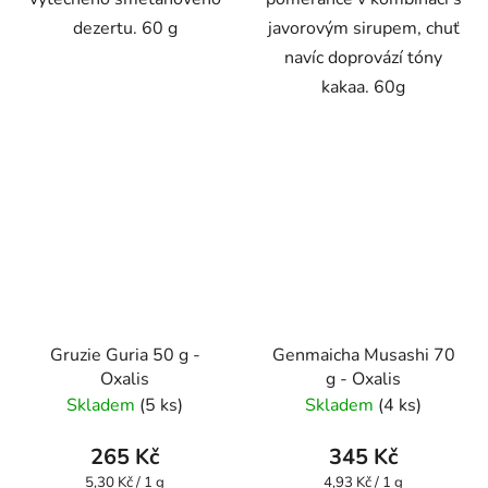
dezertu. 60 g
javorovým sirupem, chuť
navíc doprovází tóny
kakaa. 60g
Gruzie Guria 50 g -
Genmaicha Musashi 70
Oxalis
g - Oxalis
Skladem
(5 ks)
Skladem
(4 ks)
265 Kč
345 Kč
Měrná
Měrná
5,30 Kč / 1 g
4,93 Kč / 1 g