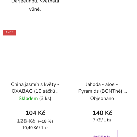
Darjeelingu. Květnatá
vůně.
AKCE
China jasmín s květy -
Jahoda - aloe -
OXABAG (10 sáčků x
Pyramids (BONThé) -
4g) - Oxalis
Oxalis
Skladem
(3 ks)
Objednáno
104 Kč
140 Kč
Měrná
128 Kč
7 Kč / 1 ks
(–18 %)
cena:
Měrná
10,40 Kč / 1 ks
cena: