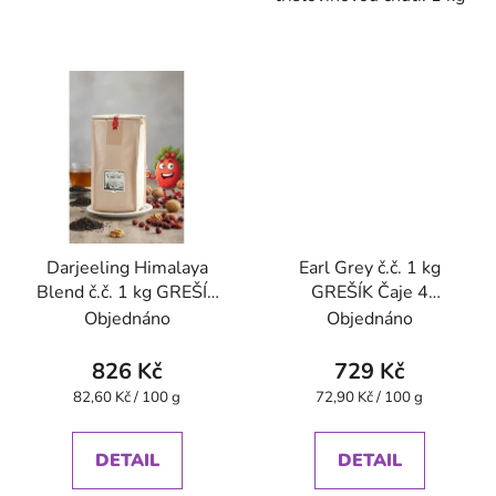
Darjeeling Himalaya
Earl Grey č.č. 1 kg
Blend č.č. 1 kg GREŠÍK
GREŠÍK Čaje 4
Čaje 4 světadílů
světadílů
Objednáno
Objednáno
826 Kč
729 Kč
Měrná
Měrná
82,60 Kč / 100 g
72,90 Kč / 100 g
cena:
cena:
DETAIL
DETAIL