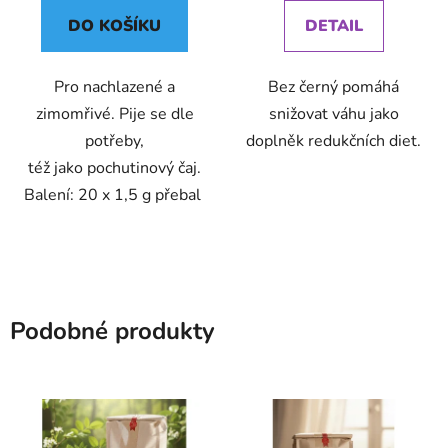
DO KOŠÍKU
DETAIL
Pro nachlazené a
Bez černý pomáhá
zimomřivé. Pije se dle
snižovat váhu jako
potřeby,
doplněk redukčních diet.
též jako pochutinový čaj.
Balení: 20 x 1,5 g přebal
Podobné produkty