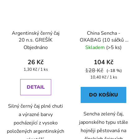
Argentinský černý čaj
China Sencha -
20 n.s. GREŠÍK
OXABAG (10 sáčků x
4g) - Oxalis
Objednáno
Skladem
(>5 ks)
26 Kč
104 Kč
Měrná
1,30 Kč / 1 ks
128 Kč
(–18 %)
cena:
Měrná
10,40 Kč / 1 ks
cena:
DETAIL
DO KOŠÍKU
Silný černý čaj plné chuti
Sencha zelený čaj,
a výrazné barvy
japonského typu stále
pocházející z vysoko
hojněji pěstovaná na
položených argentinských