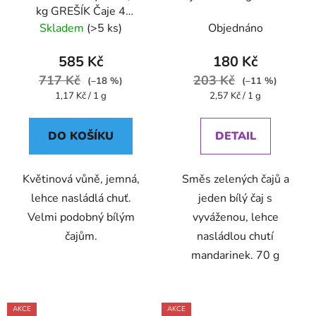
kg GREŠÍK Čaje 4
světadílů.
Skladem
(>5 ks)
Objednáno
585 Kč
180 Kč
717 Kč
203 Kč
(–18 %)
(–11 %)
Měrná
Měrná
1,17 Kč / 1 g
2,57 Kč / 1 g
cena:
cena:
DO KOŠÍKU
DETAIL
Květinová vůně, jemná,
Směs zelených čajů a
lehce nasládlá chuť.
jeden bílý čaj s
Velmi podobný bílým
vyváženou, lehce
čajům.
nasládlou chutí
mandarinek. 70 g
AKCE
AKCE