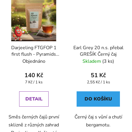
Darjeeling FTGFOP 1
Earl Grey 20 n.s. přebal
first flush - Pyramids
GREŠÍK Černý čaj
(BONThé) - Oxalis
Objednáno
Skladem
(3 ks)
140 Kč
51 Kč
Měrná
Měrná
7 Kč / 1 ks
2,55 Kč / 1 ks
cena:
cena:
DETAIL
DO KOŠÍKU
Směs černých čajů první
Černý čaj s vůní a chutí
sklizně z různých zahrad
bergamotu.