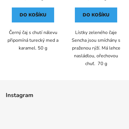
cena:
cena:
DO KOŠÍKU
DO KOŠÍKU
Černý čaj s chutí nálevu
Lístky zeleného čaje
připomíná turecký med a
Sencha jsou smíchány s
karamel. 50 g
praženou rýží. Má lehce
nasládlou, ořechovou
chuť. 70 g
Z
á
Instagram
p
a
t
í