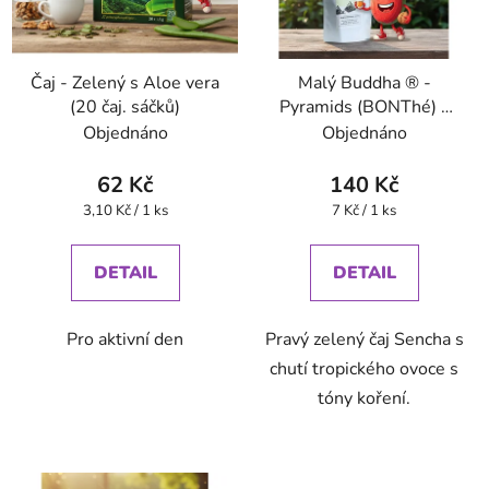
Čaj - Zelený s Aloe vera
Malý Buddha ® -
(20 čaj. sáčků)
Pyramids (BONThé) -
Oxalis
Objednáno
Objednáno
62 Kč
140 Kč
Měrná
Měrná
3,10 Kč / 1 ks
7 Kč / 1 ks
cena:
cena:
DETAIL
DETAIL
Pro aktivní den
Pravý zelený čaj Sencha s
chutí tropického ovoce s
tóny koření.