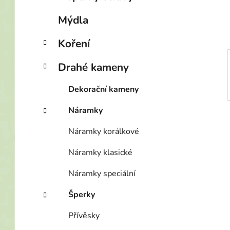
í
p
Mýdla
a
n
Koření
e
Drahé kameny
l
Dekorační kameny
Náramky
Náramky korálkové
Náramky klasické
Náramky speciální
Šperky
Přívěsky