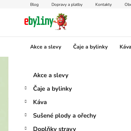
Přejít
Blog
Dopravy a platby
Kontakty
Ob
na
obsah
Akce a slevy
Čaje a bylinky
Káv
P
K
Přeskočit
Akce a slevy
a
kategorie
o
t
s
Čaje a bylinky
e
t
g
r
Káva
o
a
r
Sušené plody a ořechy
i
n
e
n
Doplňky stravy