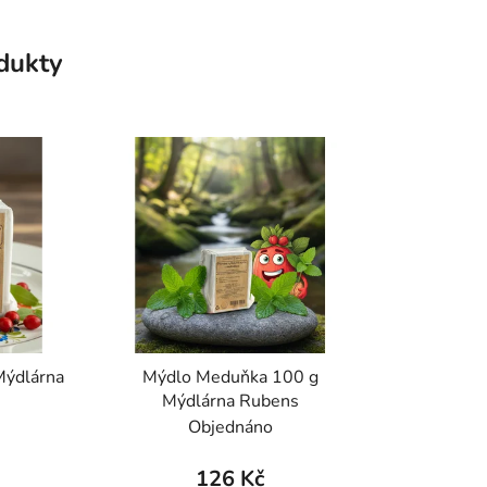
odukty
Mýdlárna
Mýdlo Meduňka 100 g
Mýdlárna Rubens
Objednáno
126 Kč