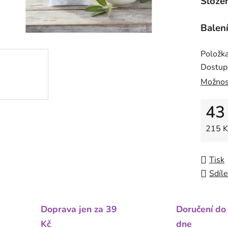
Složen
Balení
Položk
Dostup
Možnos
43
Měrná
215 K
Tisk
Sdíle
Doprava jen za 39
Doručení do
Kč
dne