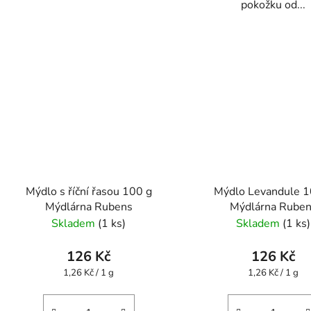
pokožku od...
Mýdlo s říční řasou 100 g
Mýdlo Levandule 1
Mýdlárna Rubens
Mýdlárna Rube
Skladem
(1 ks)
Skladem
(1 ks)
126 Kč
126 Kč
Měrná
Měrná
1,26 Kč / 1 g
1,26 Kč / 1 g
cena:
cena: