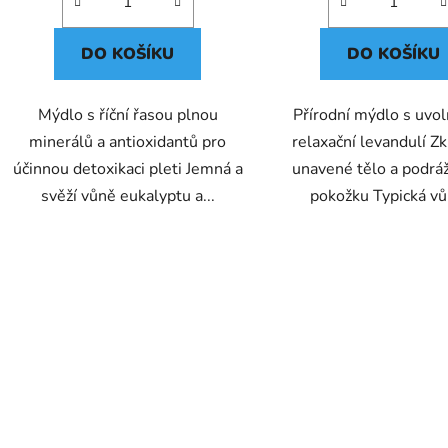
DO KOŠÍKU
DO KOŠÍKU
Mýdlo s říční řasou plnou
Přírodní mýdlo s uvolň
minerálů a antioxidantů pro
relaxační levandulí Zk
účinnou detoxikaci pleti Jemná a
unavené tělo a podr
svěží vůně eukalyptu a...
pokožku Typická vů