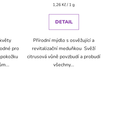
Měrná
1,26 Kč / 1 g
cena:
DETAIL
květy
Přírodní mýdlo s osvěžující a
odné pro
revitalizační meduňkou Svěží
 pokožku
citrusová vůně povzbudí a probudí
ům...
všechny...