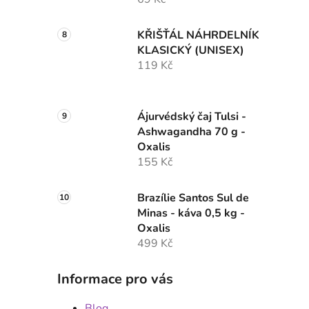
KŘIŠŤÁL NÁHRDELNÍK
KLASICKÝ (UNISEX)
119 Kč
Ájurvédský čaj Tulsi -
Ashwagandha 70 g -
Oxalis
155 Kč
Brazílie Santos Sul de
Minas - káva 0,5 kg -
Oxalis
499 Kč
Informace pro vás
Blog