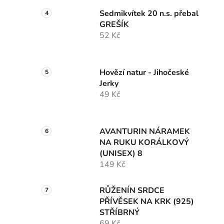
Sedmikvítek 20 n.s. přebal
GREŠÍK
52 Kč
Hovězí natur - Jihočeské
Jerky
49 Kč
AVANTURIN NÁRAMEK
NA RUKU KORÁLKOVÝ
(UNISEX) 8
149 Kč
RŮŽENÍN SRDCE
PŘÍVĚSEK NA KRK (925)
STŘÍBRNÝ
69 Kč