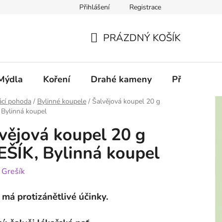
Přihlášení
Registrace
PRÁZDNÝ KOŠÍK
NÁKUPNÍ
KOŠÍK
Mýdla
Koření
Drahé kameny
Příslušenstv
cí pohoda
/
Bylinné koupele
/
Šalvějová koupel 20 g
Bylinná koupel
vějová koupel 20 g
ŠÍK, Bylinná koupel
:
Grešík
 má protizánětlivé účinky.