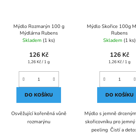
Mýdlo Rozmarýn 100 g
Mýdlo Skořice 100g M
Mýdlárna Rubens
Rubens
Skladem
(1 ks)
Skladem
(1 ks)
126 Kč
126 Kč
Měrná
Měrná
1,26 Kč / 1 g
1,26 Kč / 1 g
cena:
cena:
DO KOŠÍKU
DO KOŠÍKU
Osvěžující kořeněná vůně
Mýdlo s jemně drcený
rozmarýnu
skořicovníku pro jemný
peeling Čistí a deto