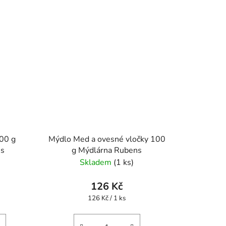
00 g
Mýdlo Med a ovesné vločky 100
ns
g Mýdlárna Rubens
Skladem
(1 ks)
126 Kč
Měrná
126 Kč / 1 ks
cena: