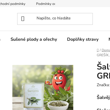
chodní podmínky
Podmínky ochrany osobních údajů
a
Sušené plody a ořechy
Doplňky stravy
Domů
/
Domá
GREŠÍK, 
Šal
GRE
Značka
Šalvěj