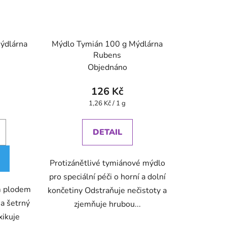
ýdlárna
Mýdlo Tymián 100 g Mýdlárna
Rubens
Objednáno
126 Kč
Měrná
1,26 Kč / 1 g
cena:
DETAIL
Protizánětlivé tymiánové mýdlo
pro speciální péči o horní a dolní
m plodem
končetiny Odstraňuje nečistoty a
 a šetrný
zjemňuje hrubou...
xikuje