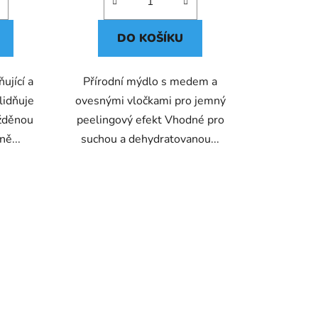
DO KOŠÍKU
ující a
Přírodní mýdlo s medem a
lidňuje
ovesnými vločkami pro jemný
ážděnou
peelingový efekt Vhodné pro
ně...
suchou a dehydratovanou...