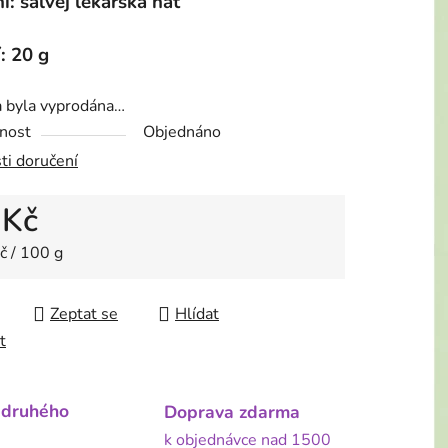
í: šalvěj lékařská nať
: 20 g
a byla vyprodána…
nost
Objednáno
ti doručení
 Kč
 cena:
č / 100 g
Zeptat se
Hlídat
t
 druhého
Doprava zdarma
k objednávce nad 1500