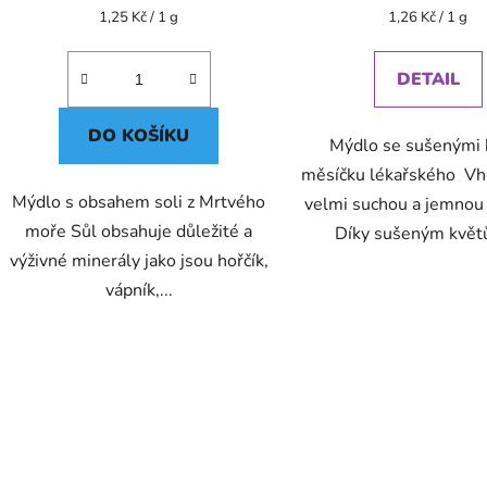
Měrná
Měrná
1,25 Kč / 1 g
1,26 Kč / 1 g
cena:
cena:
DETAIL
DO KOŠÍKU
Mýdlo se sušenými 
měsíčku lékařského Vh
Mýdlo s obsahem soli z Mrtvého
velmi suchou a jemnou
moře Sůl obsahuje důležité a
Díky sušeným květ
výživné minerály jako jsou hořčík,
vápník,...