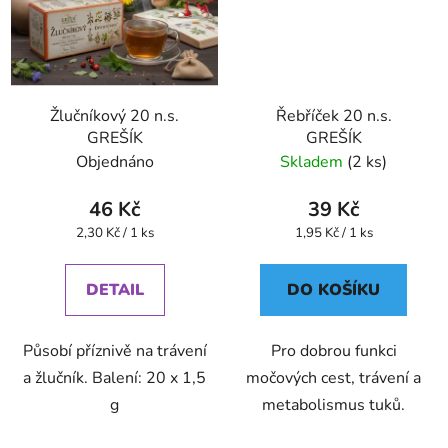
Žlučníkový 20 n.s.
Řebříček 20 n.s.
GREŠÍK
GREŠÍK
Objednáno
Skladem
(2 ks)
46 Kč
39 Kč
Měrná
Měrná
2,30 Kč / 1 ks
1,95 Kč / 1 ks
cena:
cena:
DETAIL
DO KOŠÍKU
Působí příznivě na trávení
Pro dobrou funkci
a žlučník. Balení: 20 x 1,5
močových cest, trávení a
g
metabolismus tuků.