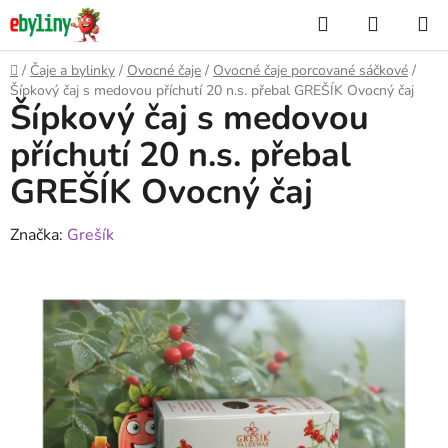
Přejít
Hledat
NÁKUP
na
KOŠÍK
obsah
Domů
/
Čaje a bylinky
/
Ovocné čaje
/
Ovocné čaje porcované sáčkové
/
Šípkový čaj s medovou příchutí 20 n.s. přebal GREŠÍK Ovocný čaj
Šípkový čaj s medovou
příchutí 20 n.s. přebal
GREŠÍK Ovocný čaj
Značka:
Grešík