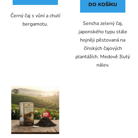
DO KOŠÍKU
Černý čaj s vůní a chutí
Sencha zelený čaj,
bergamotu.
japonského typu stále
hojněji pěstovaná na
čínských čajových
plantážích. Medově žlutý
nálev.