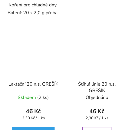
koření pro chladné dny.
Balení: 20 x 2,0 g přebal
Laktační 20 n.s. GREŠÍK
Štíhlá linie 20 n.s.
GREŠÍK
Skladem
(2 ks)
Objednáno
46 Kč
46 Kč
Měrná
Měrná
2,30 Kč / 1 ks
2,30 Kč / 1 ks
cena:
cena: