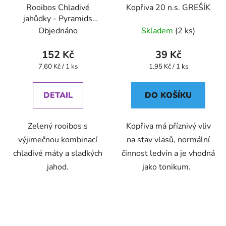
Rooibos Chladivé
Kopřiva 20 n.s. GREŠÍK
jahůdky - Pyramids
(BONThé) - Oxalis
Objednáno
Skladem
(2 ks)
152 Kč
39 Kč
Měrná
Měrná
7,60 Kč / 1 ks
1,95 Kč / 1 ks
cena:
cena:
DETAIL
DO KOŠÍKU
Zelený rooibos s
Kopřiva má příznivý vliv
výjimečnou kombinací
na stav vlasů, normální
chladivé máty a sladkých
činnost ledvin a je vhodná
jahod.
jako tonikum.