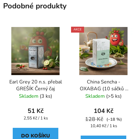
Podobné produkty
AKCE
Earl Grey 20 n.s. přebal
China Sencha -
GREŠÍK Černý čaj
OXABAG (10 sáčků x
4g) - Oxalis
Skladem
(3 ks)
Skladem
(>5 ks)
51 Kč
104 Kč
Měrná
2,55 Kč / 1 ks
128 Kč
(–18 %)
cena:
Měrná
10,40 Kč / 1 ks
cena:
DO KOŠÍKU