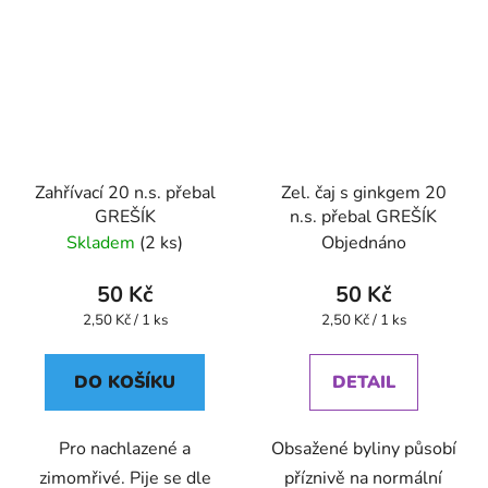
Zahřívací 20 n.s. přebal
Zel. čaj s ginkgem 20
GREŠÍK
n.s. přebal GREŠÍK
Skladem
(2 ks)
Objednáno
50 Kč
50 Kč
Měrná
Měrná
2,50 Kč / 1 ks
2,50 Kč / 1 ks
cena:
cena:
DO KOŠÍKU
DETAIL
Pro nachlazené a
Obsažené byliny působí
zimomřivé. Pije se dle
příznivě na normální