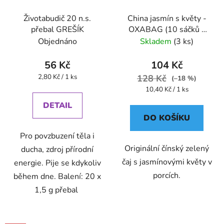
Životabudič 20 n.s.
China jasmín s květy -
přebal GREŠÍK
OXABAG (10 sáčků x
4g) - Oxalis
Objednáno
Skladem
(3 ks)
56 Kč
104 Kč
Měrná
2,80 Kč / 1 ks
128 Kč
(–18 %)
cena:
Měrná
10,40 Kč / 1 ks
cena:
DETAIL
DO KOŠÍKU
Pro povzbuzení těla i
Originální čínský zelený
ducha, zdroj přírodní
čaj s jasmínovými květy v
energie. Pije se kdykoliv
porcích.
během dne. Balení: 20 x
1,5 g přebal