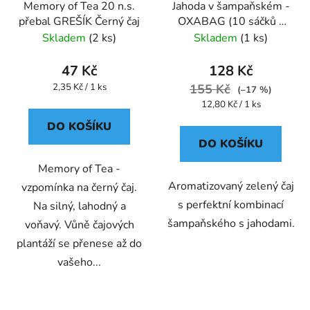
Memory of Tea 20 n.s.
Jahoda v šampaňském -
přebal GREŠÍK Černý čaj
OXABAG (10 sáčků x
4g) - Oxalis
Skladem
(2 ks)
Skladem
(1 ks)
47 Kč
128 Kč
Měrná
2,35 Kč / 1 ks
155 Kč
(–17 %)
cena:
Měrná
12,80 Kč / 1 ks
cena:
DO KOŠÍKU
DO KOŠÍKU
Memory of Tea -
Aromatizovaný zelený čaj
vzpomínka na černý čaj.
s perfektní kombinací
Na silný, lahodný a
šampaňského s jahodami.
voňavý. Vůně čajových
plantáží se přenese až do
vašeho...