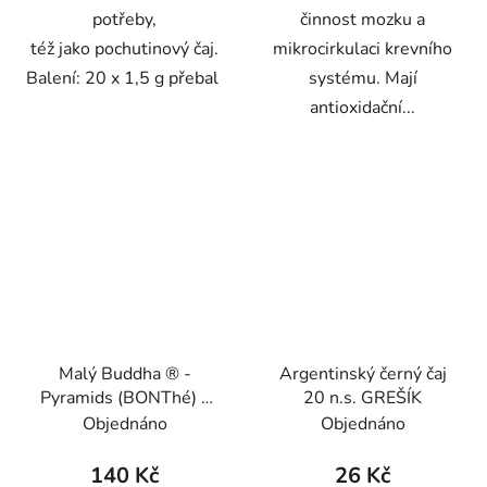
potřeby,
činnost mozku a
též jako pochutinový čaj.
mikrocirkulaci krevního
Balení: 20 x 1,5 g přebal
systému. Mají
antioxidační...
Malý Buddha ® -
Argentinský černý čaj
Pyramids (BONThé) -
20 n.s. GREŠÍK
Oxalis
Objednáno
Objednáno
140 Kč
26 Kč