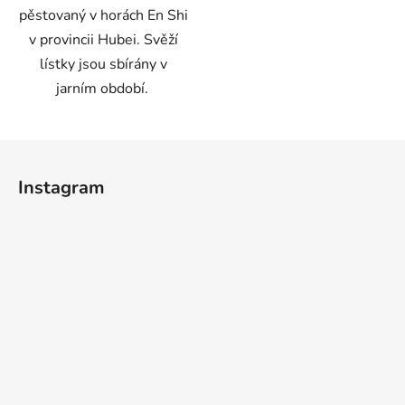
pěstovaný v horách En Shi
v provincii Hubei. Svěží
lístky jsou sbírány v
jarním období.
Z
á
Instagram
p
a
t
í