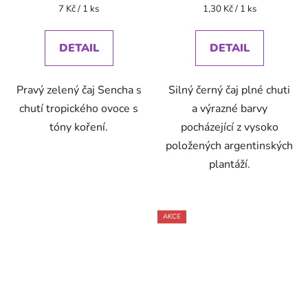
Měrná
Měrná
7 Kč / 1 ks
1,30 Kč / 1 ks
cena:
cena:
DETAIL
DETAIL
Pravý zelený čaj Sencha s
Silný černý čaj plné chuti
chutí tropického ovoce s
a výrazné barvy
tóny koření.
pocházející z vysoko
položených argentinských
plantáží.
AKCE