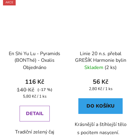
AKCE
En Shi Yu Lu - Pyramids
Linie 20 n.s. přebal
(BONThé) - Oxalis
GREŠÍK Harmonie bylin
Objednáno
Skladem
(2 ks)
116 Kč
56 Kč
Měrná
140 Kč
2,80 Kč / 1 ks
(–17 %)
cena:
Měrná
5,80 Kč / 1 ks
cena:
DO KOŠÍKU
DETAIL
Krásnější a štíhlejší tělo
Tradiční zelený čaj
s pocitem nasycení.