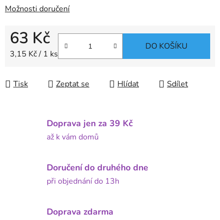
Možnosti doručení
63 Kč
DO KOŠÍKU
Měrná cena:
3,15 Kč / 1 ks
Tisk
Zeptat se
Hlídat
Sdílet
Doprava jen za 39 Kč
až k vám domů
Doručení do druhého dne
při objednání do 13h
Doprava zdarma