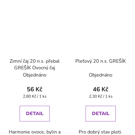
Zimní čaj 20 n.s. přebal
Pleťový 20 n.s. GREŠÍK
GREŠÍK Ovocný čaj
Objednáno
Objednáno
56 Kč
46 Kč
Měrná
Měrná
2,80 Kč / 1 ks
2,30 Kč / 1 ks
cena:
cena:
DETAIL
DETAIL
Harmonie ovoce, bylin a
Pro dobrý stav pleti.