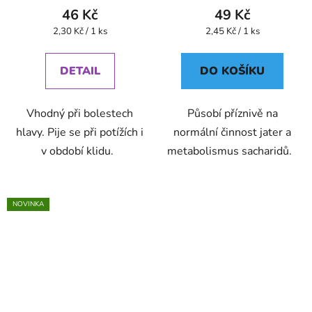
46 Kč
49 Kč
Měrná
Měrná
2,30 Kč / 1 ks
2,45 Kč / 1 ks
cena:
cena:
DETAIL
DO KOŠÍKU
Vhodný při bolestech
Působí příznivě na
hlavy. Pije se při potížích i
normální činnost jater a
v období klidu.
metabolismus sacharidů.
NOVINKA