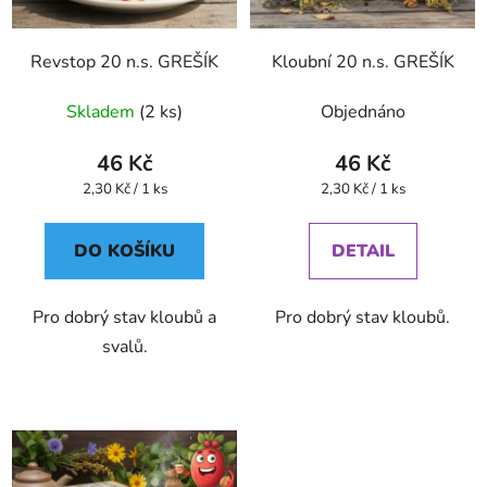
Revstop 20 n.s. GREŠÍK
Kloubní 20 n.s. GREŠÍK
Skladem
(2 ks)
Objednáno
46 Kč
46 Kč
Měrná
Měrná
2,30 Kč / 1 ks
2,30 Kč / 1 ks
cena:
cena:
DO KOŠÍKU
DETAIL
Pro dobrý stav kloubů a
Pro dobrý stav kloubů.
svalů.