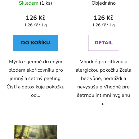
Skladem
(1 ks)
Objednáno
126 Kč
126 Kč
Měrná
Měrná
1,26 Kč / 1 g
1,26 Kč / 1 g
cena:
cena:
DO KOŠÍKU
DETAIL
Mýdlo s jemně drceným
Vhodné pro citlivou a
plodem skořicovníku pro
alergickou pokožku Zcela
jemný a šetrný peeling
bez vůně, nedráždí a
Čistí a detoxikuje pokožku
nevysušuje Vhodné pro
od...
šetrnou intimní hygienu
a...