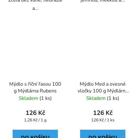
Zcela bez vůně, nedráždí
jemnou, měkkou a...
a...
Mýdlo s říční řasou 100
Mýdlo Med a ovesné
g Mýdlárna Rubens
vločky 100 g Mýdlárna
Rubens
Skladem
(1 ks)
Skladem
(1 ks)
126 Kč
126 Kč
Měrná
Měrná
1,26 Kč / 1 g
126 Kč / 1 ks
cena:
cena:
DO KOŠÍKU
DO KOŠÍKU