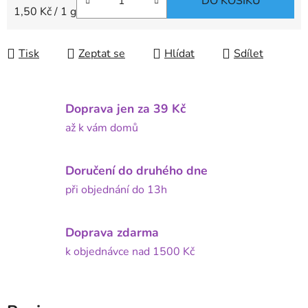
DO KOŠÍKU
Měrná cena:
1,50 Kč / 1 g
Tisk
Zeptat se
Hlídat
Sdílet
Doprava jen za 39 Kč
až k vám domů
Doručení do druhého dne
při objednání do 13h
Doprava zdarma
k objednávce nad 1500 Kč