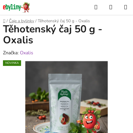
Přejít
Hledat
NÁKUP
na
KOŠÍK
obsah
Domů
/
Čaje a bylinky
/
Těhotenský čaj 50 g - Oxalis
Těhotenský čaj 50 g -
Oxalis
Značka:
Oxalis
NOVINKA