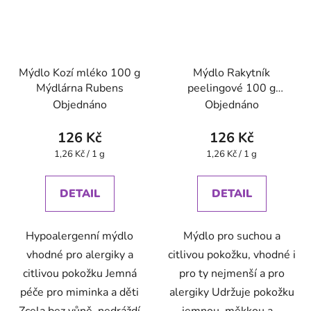
Mýdlo Kozí mléko 100 g
Mýdlo Rakytník
Mýdlárna Rubens
peelingové 100 g
Mýdlárna Rubens
Objednáno
Objednáno
126 Kč
126 Kč
Měrná
Měrná
1,26 Kč / 1 g
1,26 Kč / 1 g
cena:
cena:
DETAIL
DETAIL
Hypoalergenní mýdlo
Mýdlo pro suchou a
vhodné pro alergiky a
citlivou pokožku, vhodné i
citlivou pokožku Jemná
pro ty nejmenší a pro
péče pro miminka a děti
alergiky Udržuje pokožku