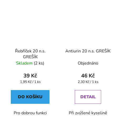
Řebříček 20 n.s.
Antiurin 20 n.s. GREŠÍK
GREŠÍK
Skladem
(2 ks)
Objednáno
39 Kč
46 Kč
Měrná
Měrná
1,95 Kč / 1 ks
2,30 Kč / 1 ks
cena:
cena:
DO KOŠÍKU
DETAIL
Pro dobrou funkci
Při zvýšené kyselině