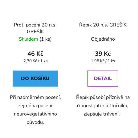
Proti pocení 20 n.s.
Řepík 20 n.s. GREŠÍK
GREŠÍK
Skladem
(1 ks)
Objednáno
46 Kč
39 Kč
Měrná
Měrná
2,30 Kč / 1 ks
1,95 Kč / 1 ks
cena:
cena:
DO KOŠÍKU
DETAIL
Při nadměrném pocení,
Řepík působí příznivě na
zejména pocení
činnost jater a žlučníku,
neurovegetativního
zlepšuje trávení.
původu.