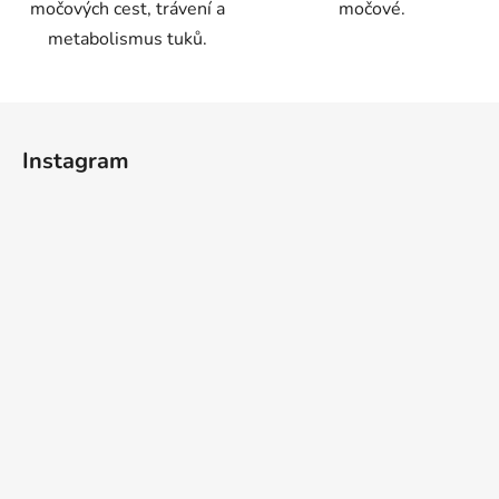
močových cest, trávení a
močové.
metabolismus tuků.
Z
á
Instagram
p
a
t
í