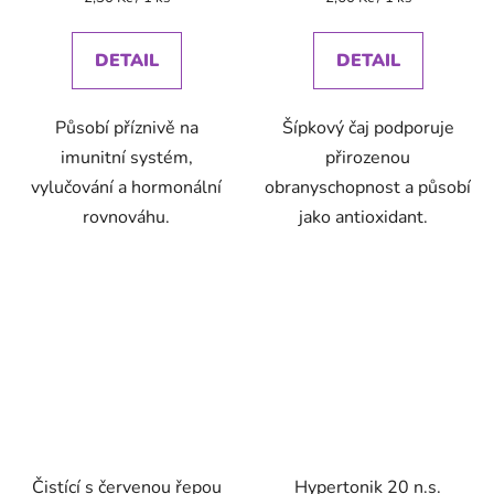
cena:
cena:
DETAIL
DETAIL
Působí příznivě na
Šípkový čaj podporuje
imunitní systém,
přirozenou
vylučování a hormonální
obranyschopnost a působí
rovnováhu.
jako antioxidant.
Čistící s červenou řepou
Hypertonik 20 n.s.