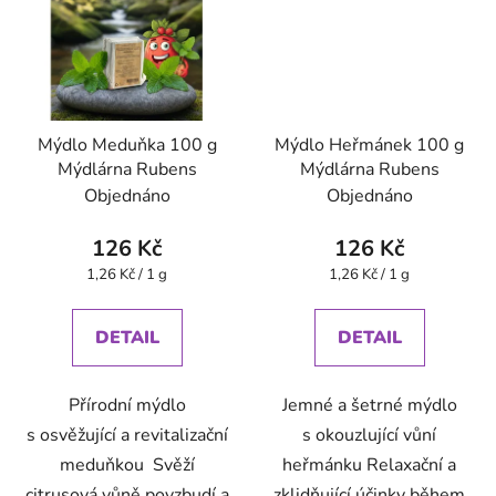
Mýdlo Meduňka 100 g
Mýdlo Heřmánek 100 g
Mýdlárna Rubens
Mýdlárna Rubens
Objednáno
Objednáno
126 Kč
126 Kč
Měrná
Měrná
1,26 Kč / 1 g
1,26 Kč / 1 g
cena:
cena:
DETAIL
DETAIL
Přírodní mýdlo
Jemné a šetrné mýdlo
s osvěžující a revitalizační
s okouzlující vůní
meduňkou Svěží
heřmánku Relaxační a
citrusová vůně povzbudí a
zklidňující účinky během