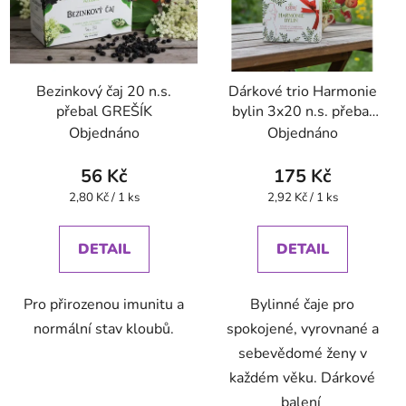
Bezinkový čaj 20 n.s.
Dárkové trio Harmonie
přebal GREŠÍK
bylin 3x20 n.s. přebal
GREŠÍK
Objednáno
Objednáno
56 Kč
175 Kč
Měrná
Měrná
2,80 Kč / 1 ks
2,92 Kč / 1 ks
cena:
cena:
DETAIL
DETAIL
Pro přirozenou imunitu a
Bylinné čaje pro
normální stav kloubů.
spokojené, vyrovnané a
sebevědomé ženy v
každém věku. Dárkové
balení