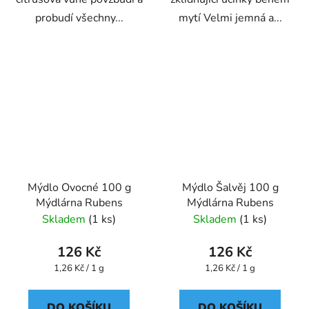
probudí všechny...
mytí Velmi jemná a...
Mýdlo Ovocné 100 g
Mýdlo Šalvěj 100 g
Mýdlárna Rubens
Mýdlárna Rubens
Skladem
(1 ks)
Skladem
(1 ks)
126 Kč
126 Kč
Měrná
Měrná
1,26 Kč / 1 g
1,26 Kč / 1 g
cena:
cena:
DO KOŠÍKU
DO KOŠÍKU