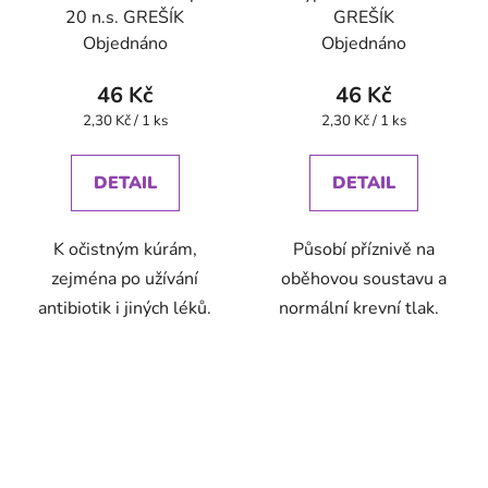
20 n.s. GREŠÍK
GREŠÍK
Objednáno
Objednáno
46 Kč
46 Kč
Měrná
Měrná
2,30 Kč / 1 ks
2,30 Kč / 1 ks
cena:
cena:
DETAIL
DETAIL
K očistným kúrám,
Působí příznivě na
zejména po užívání
oběhovou soustavu a
antibiotik i jiných léků.
normální krevní tlak.