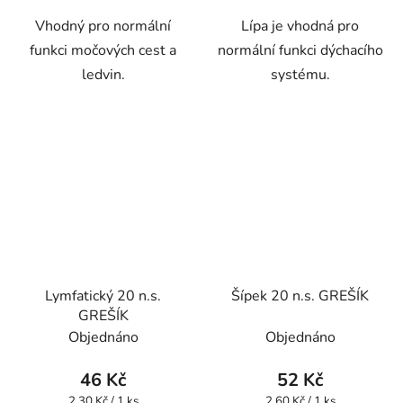
Vhodný pro normální
Lípa je vhodná pro
funkci močových cest a
normální funkci dýchacího
ledvin.
systému.
Lymfatický 20 n.s.
Šípek 20 n.s. GREŠÍK
GREŠÍK
Objednáno
Objednáno
46 Kč
52 Kč
Měrná
Měrná
2,30 Kč / 1 ks
2,60 Kč / 1 ks