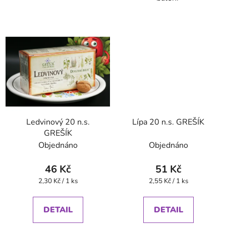
Ledvinový 20 n.s.
Lípa 20 n.s. GREŠÍK
GREŠÍK
Objednáno
Objednáno
46 Kč
51 Kč
Měrná
Měrná
2,30 Kč / 1 ks
2,55 Kč / 1 ks
cena:
cena:
DETAIL
DETAIL