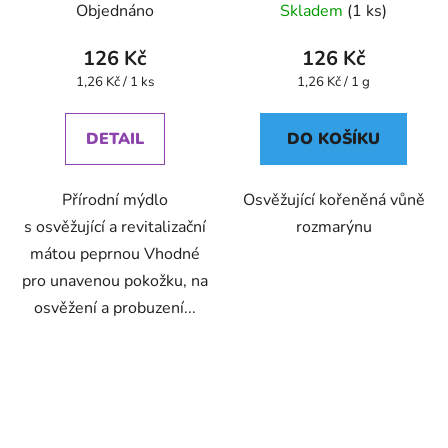
Objednáno
Skladem
(1 ks)
126 Kč
126 Kč
Měrná
Měrná
1,26 Kč / 1 ks
1,26 Kč / 1 g
cena:
cena:
DETAIL
DO KOŠÍKU
Přírodní mýdlo
Osvěžující kořeněná vůně
s osvěžující a revitalizační
rozmarýnu
mátou peprnou Vhodné
pro unavenou pokožku, na
osvěžení a probuzení...