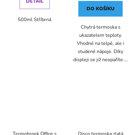
DETAIL
DO KOŠÍKU
500ml Stříbrná
Chytrá termoska s
ukazatelem teploty.
Vhodné na telpé, ale i
studené nápoje. Díky
displeji se již neopaříte....
Termohrnek Office s
Disco termoska zlatá