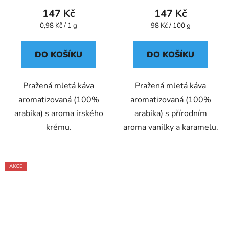
147 Kč
147 Kč
Měrná
Měrná
0,98 Kč / 1 g
98 Kč / 100 g
cena:
cena:
DO KOŠÍKU
DO KOŠÍKU
Pražená mletá káva
Pražená mletá káva
aromatizovaná (100%
aromatizovaná (100%
arabika) s aroma irského
arabika) s přírodním
krému.
aroma vanilky a karamelu.
AKCE