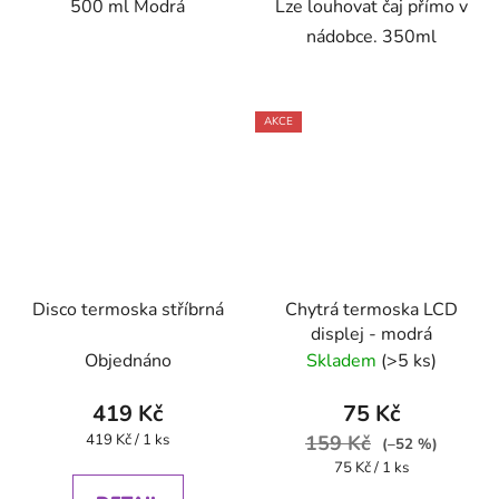
500 ml Modrá
Lze louhovat čaj přímo v
nádobce. 350ml
AKCE
Disco termoska stříbrná
Chytrá termoska LCD
displej - modrá
Objednáno
Skladem
(>5 ks)
419 Kč
75 Kč
Měrná
419 Kč / 1 ks
159 Kč
(–52 %)
cena:
Měrná
75 Kč / 1 ks
cena: