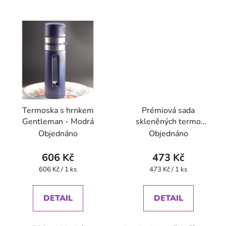
Termoska s hrnkem
Prémiová sada
Gentleman - Modrá
skleněných termo
sklenic na čaj se sítkem
Objednáno
Objednáno
- růžová
606 Kč
473 Kč
Měrná
Měrná
606 Kč / 1 ks
473 Kč / 1 ks
cena:
cena:
DETAIL
DETAIL