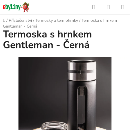
Přejít
Hledat
NÁKUP
na
KOŠÍK
obsah
Domů
/
Příslušenství
/
Termosky a termohrnky
/
Termoska s hrnkem
Gentleman - Černá
Termoska s hrnkem
Gentleman - Černá