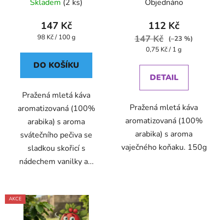
- Oxalis
Oxalis
Skladem
(2 ks)
Objednáno
147 Kč
112 Kč
Měrná
98 Kč / 100 g
147 Kč
(–23 %)
cena:
Měrná
0,75 Kč / 1 g
cena:
DO KOŠÍKU
DETAIL
Pražená mletá káva
Pražená mletá káva
aromatizovaná (100%
aromatizovaná (100%
arabika) s aroma
arabika) s aroma
svátečního pečiva se
vaječného koňaku. 150g
sladkou skořicí s
nádechem vanilky a...
AKCE