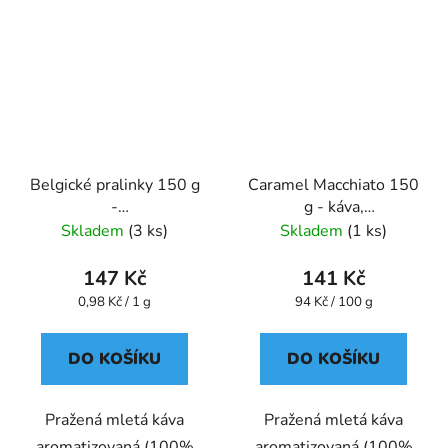
Belgické pralinky 150 g
Caramel Macchiato 150
-
g - káva,
káva,aromatizovaná,mletá
aromatizovaná,mletá -
Skladem
(3 ks)
Skladem
(1 ks)
- Oxalis
Oxalis
147 Kč
141 Kč
Měrná
Měrná
0,98 Kč / 1 g
94 Kč / 100 g
cena:
cena:
DO KOŠÍKU
DO KOŠÍKU
Pražená mletá káva
Pražená mletá káva
aromatizovaná (100%
aromatizovaná (100%