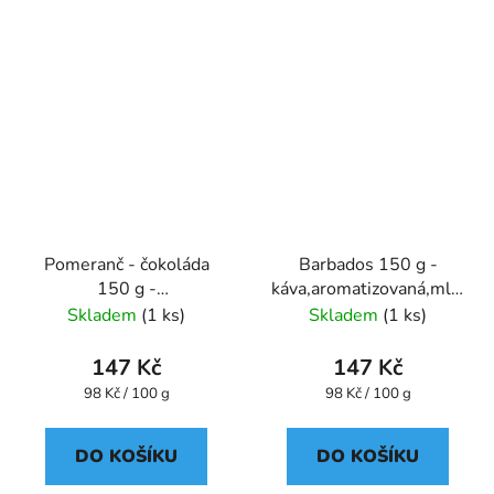
Pomeranč - čokoláda
Barbados 150 g -
150 g -
káva,aromatizovaná,mletá
káva,aromatizovaná,mletá
- Oxalis
Skladem
(1 ks)
Skladem
(1 ks)
- Oxalis
147 Kč
147 Kč
Měrná
Měrná
98 Kč / 100 g
98 Kč / 100 g
cena:
cena:
DO KOŠÍKU
DO KOŠÍKU