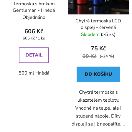
Termoska s hrnkem
Gentleman - Hnědá
Objednáno
Chytrá termoska LCD
displej - červená
606 Kč
Skladem
(>5 ks)
Měrná
606 Kč / 1 ks
cena:
75 Kč
DETAIL
99 Kč
(–24 %)
500 ml Hnědá
DO KOŠÍKU
Chytrá termoska s
ukazatelem teploty.
Vhodné na telpé, ale i
studené nápoje. Díky
displeji se již neopaříte....