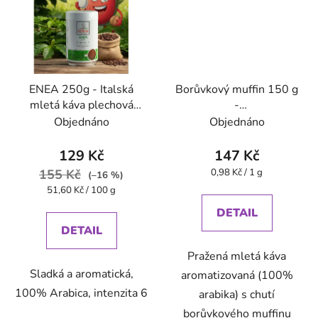
ENEA 250g - Italská
Borůvkový muffin 150 g
mletá káva plechová
-
dóza Caffe Pompeii
káva,aromatizovaná,mletá
Objednáno
Objednáno
129 Kč
147 Kč
Měrná
155 Kč
0,98 Kč / 1 g
(–16 %)
cena:
Měrná
51,60 Kč / 100 g
cena:
DETAIL
DETAIL
Pražená mletá káva
Sladká a aromatická,
aromatizovaná (100%
100% Arabica, intenzita 6
arabika) s chutí
borůvkového muffinu