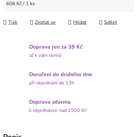
Měrná cena:
606 Kč / 1 ks
Tisk
Zeptat se
Hlídat
Sdílet
Doprava jen za 39 Kč
až k vám domů
Doručení do druhého dne
při objednání do 13h
Doprava zdarma
k objednávce nad 1500 Kč