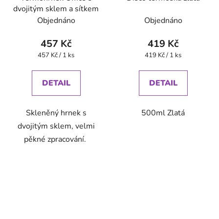
dvojitým sklem a sítkem
Objednáno
Objednáno
457 Kč
419 Kč
Měrná
Měrná
457 Kč / 1 ks
419 Kč / 1 ks
cena:
cena:
DETAIL
DETAIL
Skleněný hrnek s
500ml Zlatá
dvojitým sklem, velmi
pěkné zpracování.