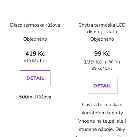
Disco termoska růžová
Chytrá termoska LCD
displej - zlatá
Objednáno
Objednáno
419 Kč
99 Kč
Měrná
419 Kč / 1 ks
199 Kč
(–50 %)
cena:
Měrná
99 Kč / 1 ks
cena:
DETAIL
DETAIL
500ml Růžová
Chytrá termoska s
ukazatelem teploty.
Vhodné na telpé, ale i
studené nápoje. Díky