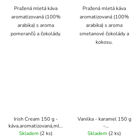
Pražená mletá káva
Pražená mletá káva
aromatizovaná (100%
aromatizovaná (100%
arabika) s aroma
arabika) s aroma
pomerančů a čokolády.
smetanové čokolády a
kokosu.
Irish Cream 150 g -
Vanilka - karamel 150 g
káva,aromatizovaná,mletá
-
- Oxalis
káva,aromatizovaná,mletá
Skladem
(2 ks)
Skladem
(2 ks)
- Oxalis