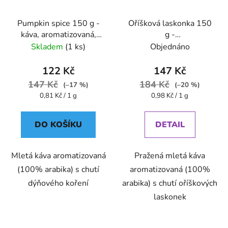
Pumpkin spice 150 g -
Oříšková laskonka 150
káva, aromatizovaná,
g -
mletá - Oxalis
káva,aromatizovaná,mletá
Skladem
(1 ks)
Objednáno
122 Kč
147 Kč
147 Kč
184 Kč
(–17 %)
(–20 %)
Měrná
Měrná
0,81 Kč / 1 g
0,98 Kč / 1 g
cena:
cena:
DO KOŠÍKU
DETAIL
Mletá káva aromatizovaná
Pražená mletá káva
(100% arabika) s chutí
aromatizovaná (100%
dýňového koření
arabika) s chutí oříškových
laskonek