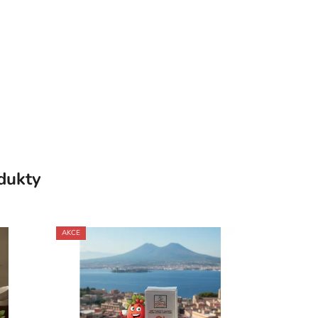
odukty
AKCE