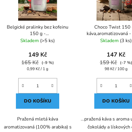
Belgické pralinky bez kofeinu
Choco Twist 150 
150 g -
káva,aromatizovaná -
káva,aromatizovaná,mletá -
Skladem
(>5 ks)
Skladem
(3 ks)
Oxalis
149 Kč
147 Kč
165 Kč
159 Kč
(–9 %)
(–7 %
Měrná
Měrná
0,99 Kč / 1 g
98 Kč / 100 g
cena:
cena:
DO KOŠÍKU
DO KOŠÍKU
Pražená mletá káva
...pražená káva s aroma 
aromatizovaná (100% arabika) s
čokolády a lískových 