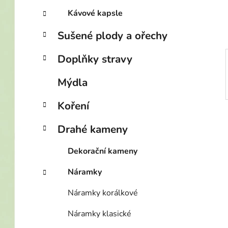
í
Kávové kapsle
p
a
Sušené plody a ořechy
n
e
Doplňky stravy
l
Mýdla
Koření
Drahé kameny
Dekorační kameny
Náramky
Náramky korálkové
Náramky klasické