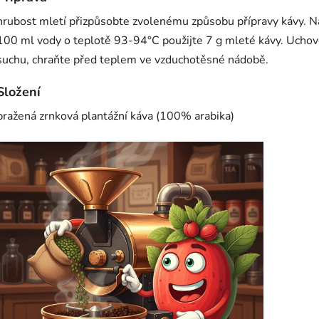
hrubost mletí přizpůsobte zvolenému způsobu přípravy kávy. N
100 ml vody o teplotě 93-94°C použijte 7 g mleté kávy. Uchov
suchu, chraňte před teplem ve vzduchotěsné nádobě.
Složení
pražená zrnková plantážní káva (100% arabika)