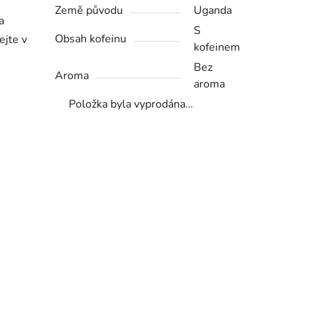
Země původu
Uganda
a
S
Obsah kofeinu
ejte v
kofeinem
Bez
Aroma
aroma
Položka byla vyprodána…