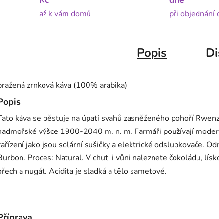
Kč
dne
až k vám domů
při objednání
Popis
Di
pražená zrnková káva (100% arabika)
Popis
Tato káva se pěstuje na úpatí svahů zasněženého pohoří Rwenz
nadmořské výšce 1900-2040 m. n. m. Farmáři používají moder
zařízení jako jsou solární sušičky a elektrické odslupkovače. Od
Burbon. Proces: Natural. V chuti i vůni naleznete čokoládu, lísk
ořech a nugát. Acidita je sladká a tělo sametové.
Příprava