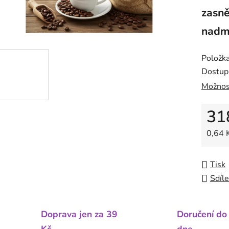
zasně
nadm
Položk
Dostup
Možnos
31
Měrná
0,64 K
Tisk
Sdíle
Doprava jen za 39
Doručení do