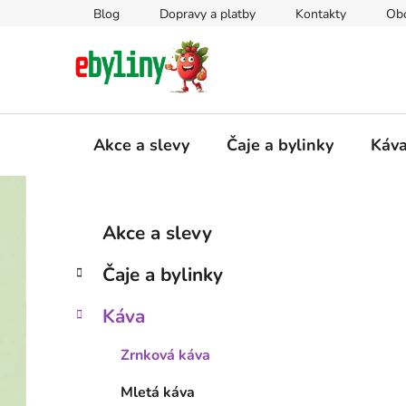
Přejít
Blog
Dopravy a platby
Kontakty
Ob
na
obsah
Akce a slevy
Čaje a bylinky
Káv
P
K
Přeskočit
Akce a slevy
a
kategorie
o
t
s
Čaje a bylinky
e
t
g
r
Káva
o
a
r
Zrnková káva
i
n
e
n
Mletá káva