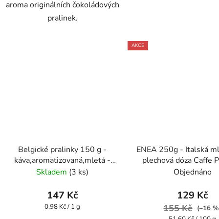
aroma originálních čokoládových
pralinek.
AKCE
Belgické pralinky 150 g -
ENEA 250g - Italská ml
káva,aromatizovaná,mletá -
plechová dóza Caffe 
Oxalis
Skladem
(3 ks)
Objednáno
147 Kč
129 Kč
Měrná
0,98 Kč / 1 g
155 Kč
(–16 %
cena:
Měrná
51,60 Kč / 100 g