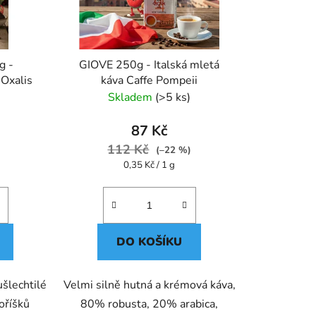
g -
GIOVE 250g - Italská mletá
 Oxalis
káva Caffe Pompeii
Skladem
(>5 ks)
87 Kč
112 Kč
)
(–22 %)
Měrná
0,35 Kč / 1 g
cena:
DO KOŠÍKU
ušlechtilé
Velmi silně hutná a krémová káva,
oříšků
80% robusta, 20% arabica,