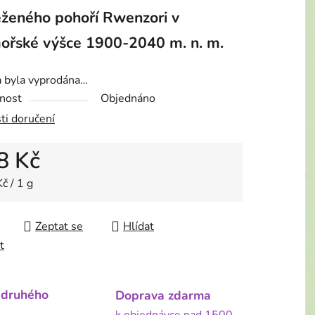
ženého pohoří Rwenzori v
ořské výšce 1900-2040 m. n. m.
a byla vyprodána…
nost
Objednáno
ti doručení
8 Kč
 cena:
č / 1 g
Zeptat se
Hlídat
t
 druhého
Doprava zdarma