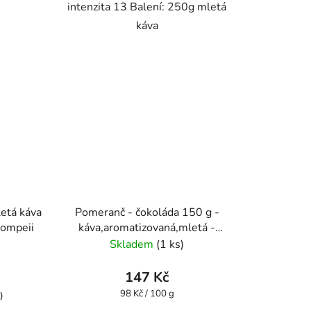
intenzita 13 Balení: 250g mletá
káva
etá káva
Pomeranč - čokoláda 150 g -
Pompeii
káva,aromatizovaná,mletá -
Oxalis
Skladem
(1 ks)
147 Kč
Měrná
98 Kč / 100 g
)
cena: