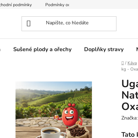
chodní podmínky
Podmínky ochrany osobních údajů
a
Sušené plody a ořechy
Doplňky stravy
Domů
/
Káva
kg - Oxa
Ug
Nat
Oxa
Značka
Tato 