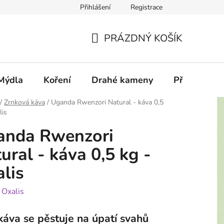
Přihlášení
Registrace
PRÁZDNÝ KOŠÍK
NÁKUPNÍ
KOŠÍK
Mýdla
Koření
Drahé kameny
Příslušenstv
/
Zrnková káva
/
Uganda Rwenzori Natural - káva 0,5
lis
anda Rwenzori
ural - káva 0,5 kg -
lis
:
Oxalis
káva se pěstuje na úpatí svahů