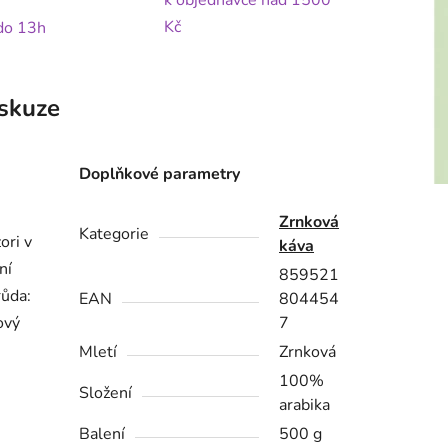
k objednávce nad 1500
Kč
 do 13h
skuze
Doplňkové parametry
Zrnková
Kategorie
ori v
káva
ní
859521
růda:
EAN
804454
ový
7
Mletí
Zrnková
100%
Složení
arabika
Balení
500 g