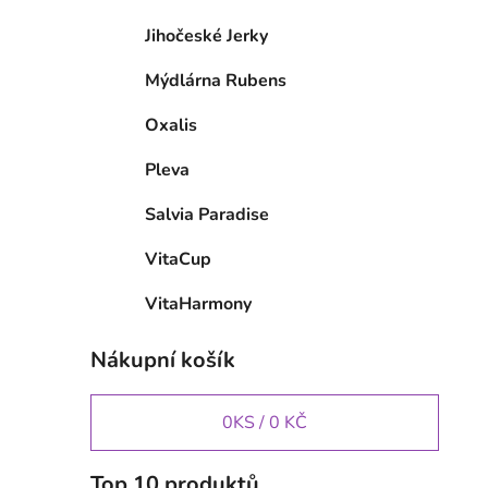
Jihočeské Jerky
Mýdlárna Rubens
Oxalis
Pleva
Salvia Paradise
VitaCup
VitaHarmony
Nákupní košík
0
KS /
0 KČ
Top 10 produktů