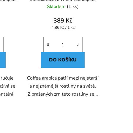
80 ks
Skladem
(1 ks)
389 Kč
Měrná
4,86 Kč / 1 ks
cena:
DO KOŠÍKU
oručuje
Coffea arabica patří mezi nejstarší
užívá se
a nejznámější rostliny na světě.
ntální
Z pražených zrn této rostliny se...