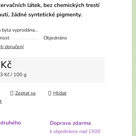
ervačních látek, bez chemických trestí
hutí, žádné syntetické pigmenty.
a byla vyprodána…
nost
Objednáno
ti doručení
 Kč
 cena:
3 Kč / 100 g
Zeptat se
Hlídat
t
 druhého
Doprava zdarma
k objednávce nad 1500