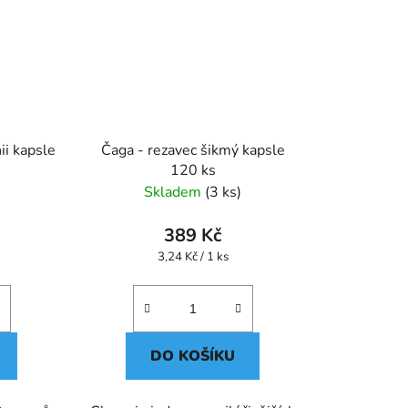
i kapsle
Čaga - rezavec šikmý kapsle
120 ks
Skladem
(3 ks)
389 Kč
Měrná
3,24 Kč / 1 ks
cena:
DO KOŠÍKU