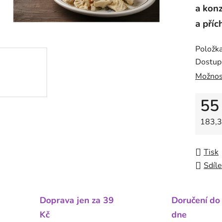
a konz
a příc
Položk
Dostup
Možnos
55
Měrná
183,3
Tisk
Sdíle
Doprava jen za 39
Doručení do
Kč
dne