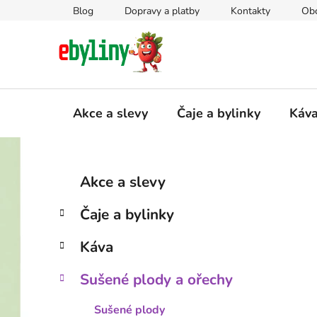
Přejít
Blog
Dopravy a platby
Kontakty
Ob
na
obsah
Akce a slevy
Čaje a bylinky
Káv
P
K
Přeskočit
Akce a slevy
a
kategorie
o
t
s
Čaje a bylinky
e
t
g
r
Káva
o
a
r
Sušené plody a ořechy
i
n
e
n
Sušené plody