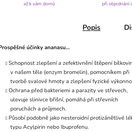
až k vám domů
při objednání
Popis
Di
Prospěšné
účinky ananasu…
Schopnost zlepšení a zefektivnění štěpení bílkovi
v našem těle (enzym bromelin), pomocníkem při
tvorbě svalové hmoty a zlepšení fyzické výkonnos
Ochrana před bakteriemi a parazity ve střevech,
ulevuje slinivce břišní, pomáhá při střevních
poruchách a průjmech.
Působí podobně jako nesteroidní protizánětlivé lé
typu Acylpirin nebo Ibuprofenu.