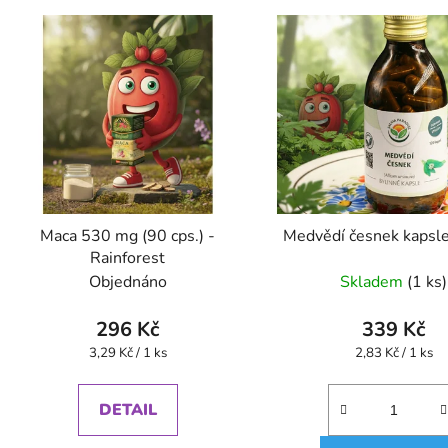
Maca 530 mg (90 cps.) -
Medvědí česnek kapsl
Rainforest
Objednáno
Skladem
(1 ks)
296 Kč
339 Kč
Měrná
Měrná
3,29 Kč / 1 ks
2,83 Kč / 1 ks
cena:
cena:
DETAIL