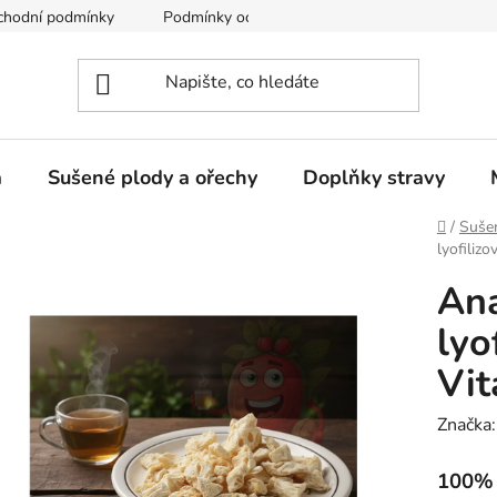
chodní podmínky
Podmínky ochrany osobních údajů
a
Sušené plody a ořechy
Doplňky stravy
Domů
/
Sušen
lyofiliz
An
lyo
Vi
Značka
100% 