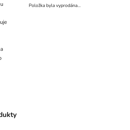
mu
Položka byla vyprodána…
uje
na
o
odukty