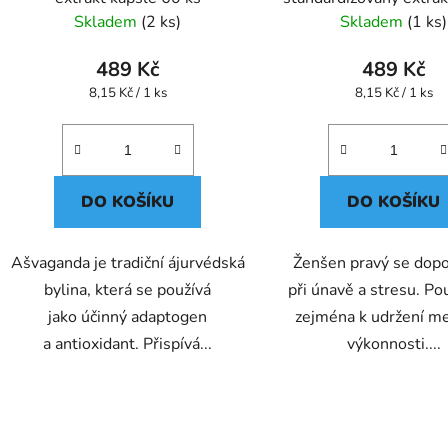
60 ks
Skladem
(2 ks)
Skladem
(1 ks)
489 Kč
489 Kč
Měrná
Měrná
8,15 Kč / 1 ks
8,15 Kč / 1 ks
cena:
cena:
DO KOŠÍKU
DO KOŠÍKU
Ašvaganda je tradiční ájurvédská
Ženšen pravý se dop
bylina, která se používá
při únavě a stresu. Po
jako účinný adaptogen
zejména k udržení me
a antioxidant. Přispívá...
výkonnosti....