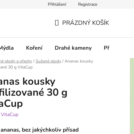
Přihlášení
Registrace
PRÁZDNÝ KOŠÍK
NÁKUPNÍ
KOŠÍK
Mýdla
Koření
Drahé kameny
Příslušenstv
é plody a ořechy
/
Sušené plody
/
Ananas kousky
ované 30 g VitaCup
anas kousky
filizované 30 g
taCup
:
VitaCup
ananas, bez jakýchkoliv přísad