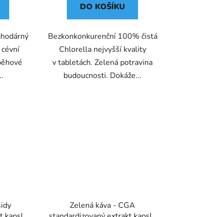
DO KOŠÍKU
ahodárný
Bezkonkonkurenční 100% čistá
 cévní
Chlorella nejvyšší kvality
běhové
v tabletách. Zelená potravina
..
budoucnosti. Dokáže...
idy
Zelená káva - CGA
t kapsle
standardizovaný extrakt kapsle