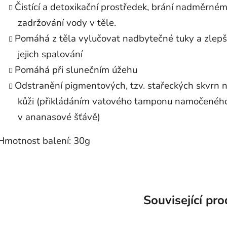
Čistící a detoxikační prostředek, brání nadměrné
zadržování vody v těle.
Pomáhá z těla vylučovat nadbytečné tuky a zlepš
jejich spalování
Pomáhá při slunečním úžehu
Odstranění pigmentových, tzv. stařeckých skvrn 
kůži (přikládáním vatového tamponu namočenéh
v ananasové šťávě)
Hmotnost balení: 30g
Související pr