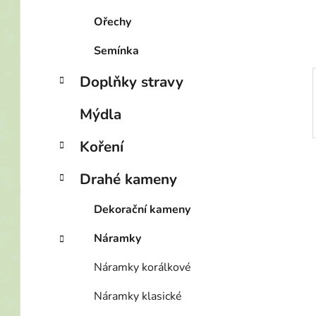
í
p
Ořechy
a
Semínka
n
e
Doplňky stravy
l
Mýdla
Koření
Drahé kameny
Dekorační kameny
Náramky
Náramky korálkové
Náramky klasické