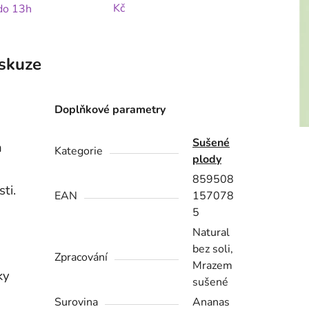
Kč
 do 13h
skuze
Doplňkové parametry
Sušené
n
Kategorie
plody
859508
ti.
EAN
157078
5
Natural
bez soli,
Zpracování
Mrazem
ky
sušené
Surovina
Ananas