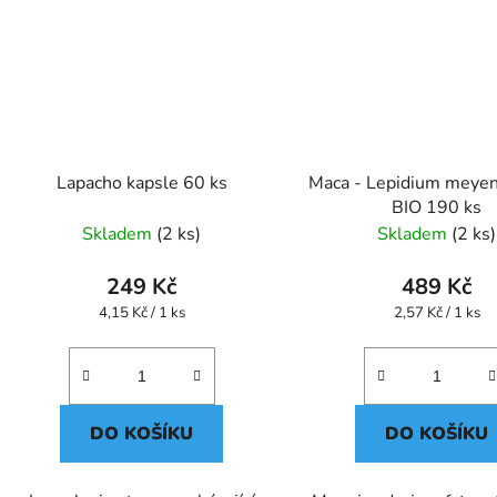
Lapacho kapsle 60 ks
Maca - Lepidium meyeni
BIO 190 ks
Skladem
(2 ks)
Skladem
(2 ks)
249 Kč
489 Kč
Měrná
Měrná
4,15 Kč / 1 ks
2,57 Kč / 1 ks
cena:
cena:
DO KOŠÍKU
DO KOŠÍKU