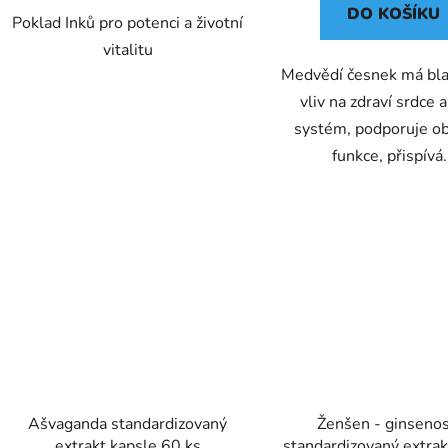
DO KOŠÍKU
Poklad Inků pro potenci a životní
vitalitu
Medvědí česnek má bl
vliv na zdraví srdce a
systém, podporuje o
funkce, přispívá.
Ašvaganda standardizovaný
Ženšen - ginsenos
extrakt kapsle 60 ks
standardizovaný extrak