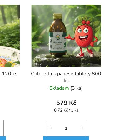
e 120 ks
Chlorella Japanese tablety 800
ks
Skladem
(3 ks)
579 Kč
Měrná
0,72 Kč / 1 ks
cena: