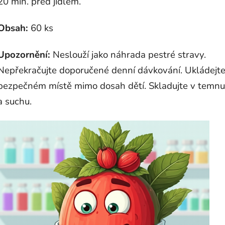
20 min. před jídlem.
Obsah:
60 ks
Upozornění:
Neslouží jako náhrada pestré stravy.
Nepřekračujte doporučené denní dávkování. Ukládejt
bezpečném místě mimo dosah dětí. Skladujte v temnu
a suchu.