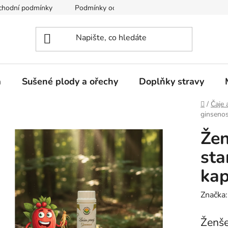
chodní podmínky
Podmínky ochrany osobních údajů
a
Sušené plody a ořechy
Doplňky stravy
Domů
/
Čaje 
ginsenos
Žen
sta
kap
Značka
Ženše