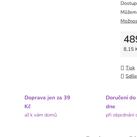
Dostup
Můžeme
Možnos
48
Měrná
8,15 K
Tisk
Sdíle
Doprava jen za 39
Doručení do
Kč
dne
až k vám domů
při objednání