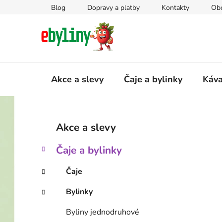
Přejít
Blog
Dopravy a platby
Kontakty
Ob
na
obsah
Akce a slevy
Čaje a bylinky
Káv
P
K
Přeskočit
Akce a slevy
a
kategorie
o
t
s
Čaje a bylinky
e
t
g
r
Čaje
o
a
r
Bylinky
i
n
e
n
Byliny jednodruhové