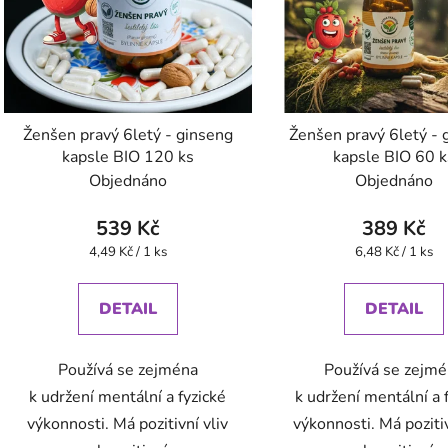
Ženšen pravý 6letý - ginseng
Ženšen pravý 6letý - 
kapsle BIO 120 ks
kapsle BIO 60 k
Objednáno
Objednáno
539 Kč
389 Kč
Měrná
Měrná
4,49 Kč / 1 ks
6,48 Kč / 1 ks
cena:
cena:
DETAIL
DETAIL
Používá se zejména
Používá se zejm
k udržení mentální a fyzické
k udržení mentální a 
výkonnosti. Má pozitivní vliv
výkonnosti. Má pozitiv