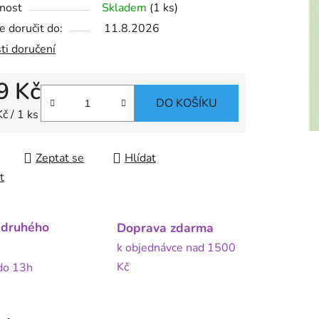
nost
Skladem
(1 ks)
 doručit do:
11.8.2026
ti doručení
9 Kč
DO KOŠÍKU
 cena:
č / 1 ks
Zeptat se
Hlídat
t
 druhého
Doprava zdarma
k objednávce nad 1500
Kč
 do 13h