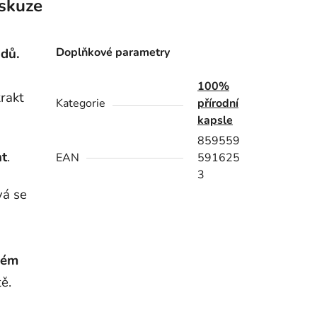
skuze
dů.
Doplňkové parametry
100%
trakt
Kategorie
přírodní
kapsle
859559
nt
.
EAN
591625
3
vá se
kém
tě.