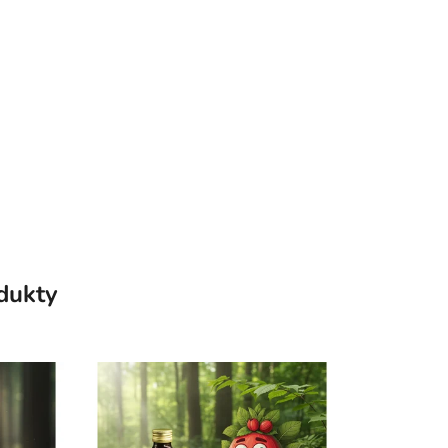
odukty