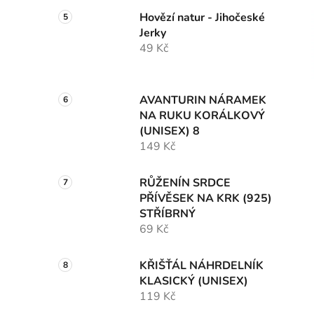
Hovězí natur - Jihočeské
Jerky
49 Kč
AVANTURIN NÁRAMEK
NA RUKU KORÁLKOVÝ
(UNISEX) 8
149 Kč
RŮŽENÍN SRDCE
PŘÍVĚSEK NA KRK (925)
STŘÍBRNÝ
69 Kč
KŘIŠŤÁL NÁHRDELNÍK
KLASICKÝ (UNISEX)
119 Kč