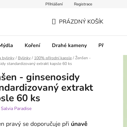
Přihlášení
Registrace
PRÁZDNÝ KOŠÍK
NÁKUPNÍ
KOŠÍK
Mýdla
Koření
Drahé kameny
Příslušenstv
a bylinky
/
Bylinky
/
100% přírodní kapsle
/
Ženšen -
idy standardizovaný extrakt kapsle 60 ks
šen - ginsenosidy
ndardizovaný extrakt
sle 60 ks
:
Salvia Paradise
n pravý se doporučuje při
únavě