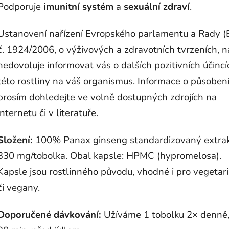
Podporuje
imunitní systém
a
sexuální zdraví
.
Ustanovení nařízení Evropského parlamentu a Rady (
č. 1924/2006, o výživových a zdravotních tvrzeních, 
nedovoluje informovat vás o dalších pozitivních účincí
této rostliny na váš organismus. Informace o působení
prosím dohledejte ve volně dostupných zdrojích na
internetu či v literatuře.
Složení:
100% Panax ginseng standardizovaný extrak
330 mg/tobolka. Obal kapsle: HPMC (hypromelosa).
Kapsle jsou rostlinného původu, vhodné i pro vegetar
či vegany.
Doporučené dávkování:
Užíváme 1 tobolku 2× denně