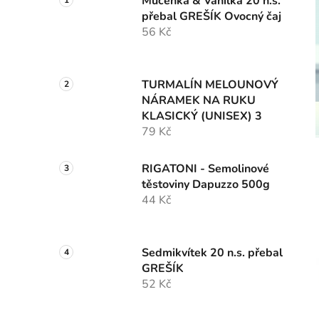
Mučenka & Vanilka 20 n.s.
přebal GREŠÍK Ovocný čaj
56 Kč
TURMALÍN MELOUNOVÝ
NÁRAMEK NA RUKU
KLASICKÝ (UNISEX) 3
79 Kč
RIGATONI - Semolinové
těstoviny Dapuzzo 500g
44 Kč
Sedmikvítek 20 n.s. přebal
GREŠÍK
52 Kč