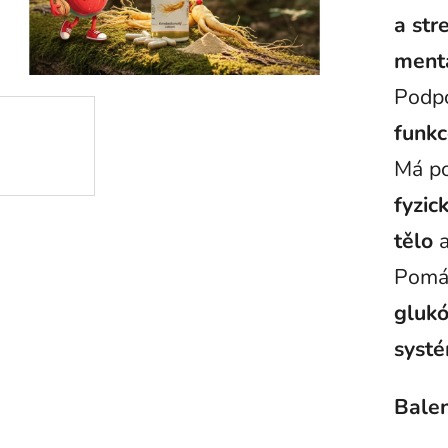
a str
mentá
Podp
funk
Má po
fyzic
tělo
a
Pomá
glukó
syst
Balen