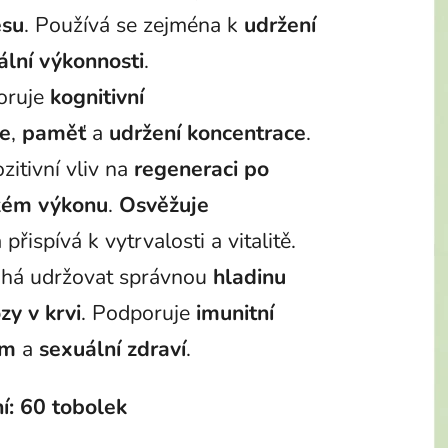
esu
. Používá se zejména k
udržení
lní výkonnosti
.
oruje
kognitivní
ce
,
paměť
a
udržení koncentrace
.
zitivní vliv na
regeneraci po
kém výkonu
.
Osvěžuje
 přispívá k vytrvalosti a vitalitě.
há udržovat správnou
hladinu
zy v krvi
. Podporuje
imunitní
ém
a
sexuální zdraví
.
í: 60 tobolek