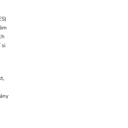
ES)
nám
ch
 si
t,
iány
,