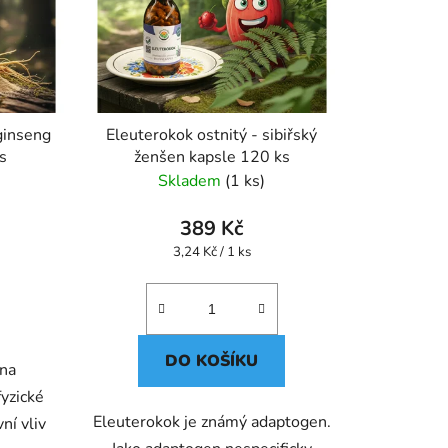
ginseng
Eleuterokok ostnitý - sibiřský
s
ženšen kapsle 120 ks
Skladem
(1 ks)
389 Kč
Měrná
3,24 Kč / 1 ks
cena:
DO KOŠÍKU
éna
fyzické
Eleuterokok je známý adaptogen.
ní vliv