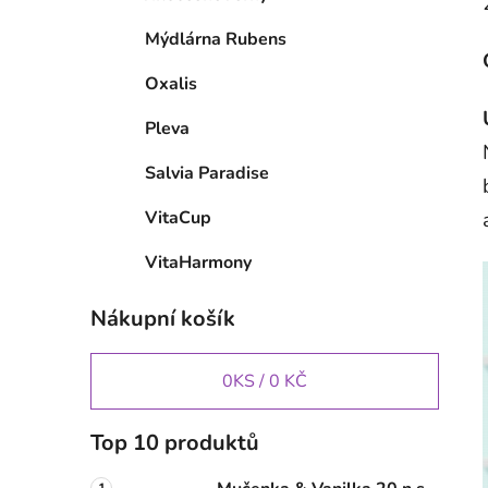
Mýdlárna Rubens
Oxalis
Pleva
Salvia Paradise
VitaCup
VitaHarmony
Nákupní košík
0
KS /
0 KČ
Top 10 produktů