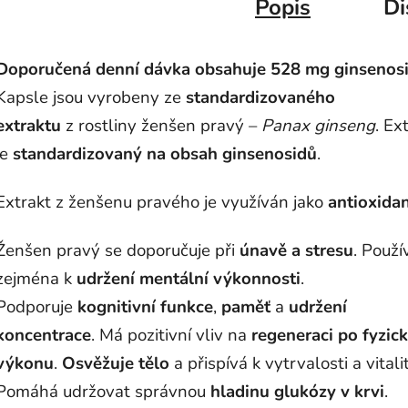
Popis
Di
Doporučená denní dávka obsahuje 528 mg ginsenosi
Kapsle jsou vyrobeny ze
standardizovaného
extraktu
z rostliny ženšen pravý –
Panax ginseng
. Ex
je
standardizovaný na obsah ginsenosidů
.
Extrakt z ženšenu pravého je využíván jako
antioxida
Ženšen pravý se doporučuje při
únavě a stresu
. Použí
zejména k
udržení mentální výkonnosti
.
Podporuje
kognitivní funkce
,
paměť
a
udržení
koncentrace
. Má pozitivní vliv na
regeneraci po fyzic
výkonu
.
Osvěžuje tělo
a přispívá k vytrvalosti a vitali
Pomáhá udržovat správnou
hladinu glukózy v krvi
.