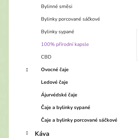
í
Bylinné směsi
p
a
Bylinky porcované sáčkové
n
Bylinky sypané
e
l
100% přírodní kapsle
CBD
Ovocné čaje
Ledové čaje
Ájurvédské čaje
Čaje a bylinky sypané
Čaje a bylinky porcované sáčkové
Káva