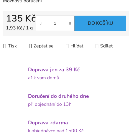
Možnosti doručení
135 Kč
DO KOŠÍKU
Měrná cena:
1,93 Kč / 1 g
Tisk
Zeptat se
Hlídat
Sdílet
Doprava jen za 39 Kč
až k vám domů
Doručení do druhého dne
při objednání do 13h
Doprava zdarma
k objednávce nad 1500 Kč