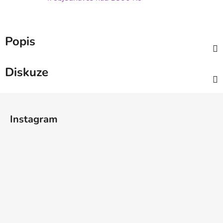
Popis
Diskuze
Z
á
Instagram
p
a
t
í