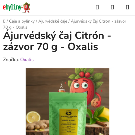
Přejít
Hledat
NÁKUP
na
KOŠÍK
obsah
Domů
/
Čaje a bylinky
/
Ájurvédské čaje
/
Ájurvédský čaj Citrón - zázvor
70 g - Oxalis
Ájurvédský čaj Citrón -
zázvor 70 g - Oxalis
Značka:
Oxalis