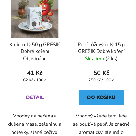
Kmín celý 50 g GREŠÍK
Pepř růžový celý 15 g
Dobré koření
GREŠÍK Dobré koření
Objednáno
Skladem
(2 ks)
41 Kč
50 Kč
Měrná
Měrná
82 Kč / 100 g
250 Kč / 100 g
cena:
cena:
DETAIL
DO KOŠÍKU
Vhodný na pečená a
Vhodný všude tam, kde
dušená masa, zeleninu a
se používá pepř. Je značně
polévky, slané pečivo.
aromatický, ale málo