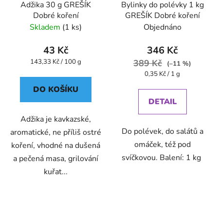
Adžika 30 g GREŠÍK
Bylinky do polévky 1 kg
Dobré koření
GREŠÍK Dobré koření
Skladem
(1 ks)
Objednáno
43 Kč
346 Kč
Měrná
143,33 Kč / 100 g
389 Kč
(–11 %)
cena:
Měrná
0,35 Kč / 1 g
cena:
DO KOŠÍKU
DETAIL
Adžika je kavkazské,
Do polévek, do salátů a
aromatické, ne příliš ostré
omáček, též pod
koření, vhodné na dušená
svíčkovou. Balení: 1 kg
a pečená masa, grilování
kuřat...