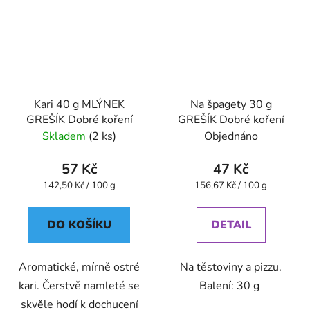
Kari 40 g MLÝNEK
Na špagety 30 g
GREŠÍK Dobré koření
GREŠÍK Dobré koření
Skladem
(2 ks)
Objednáno
57 Kč
47 Kč
Měrná
Měrná
142,50 Kč / 100 g
156,67 Kč / 100 g
cena:
cena:
DO KOŠÍKU
DETAIL
Aromatické, mírně ostré
Na těstoviny a pizzu.
kari. Čerstvě namleté se
Balení: 30 g
skvěle hodí k dochucení