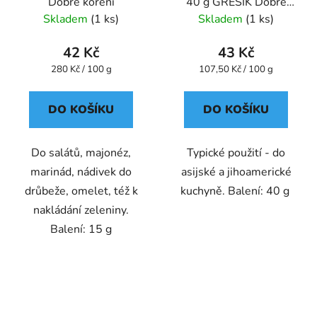
Dobré koření
40 g GREŠÍK Dobré
koření
Skladem
(1 ks)
Skladem
(1 ks)
42 Kč
43 Kč
Měrná
Měrná
280 Kč / 100 g
107,50 Kč / 100 g
cena:
cena:
DO KOŠÍKU
DO KOŠÍKU
Do salátů, majonéz,
Typické použití - do
marinád, nádivek do
asijské a jihoamerické
drůbeže, omelet, též k
kuchyně. Balení: 40 g
nakládání zeleniny.
Balení: 15 g