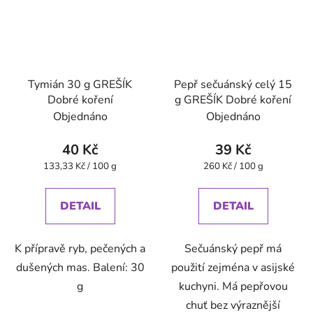
Tymián 30 g GREŠÍK
Pepř sečuánský celý 15
Dobré koření
g GREŠÍK Dobré koření
Objednáno
Objednáno
40 Kč
39 Kč
Měrná
Měrná
133,33 Kč / 100 g
260 Kč / 100 g
cena:
cena:
DETAIL
DETAIL
K přípravě ryb, pečených a
Sečuánský pepř má
dušených mas. Balení: 30
použití zejména v asijské
g
kuchyni. Má pepřovou
chuť bez výraznější