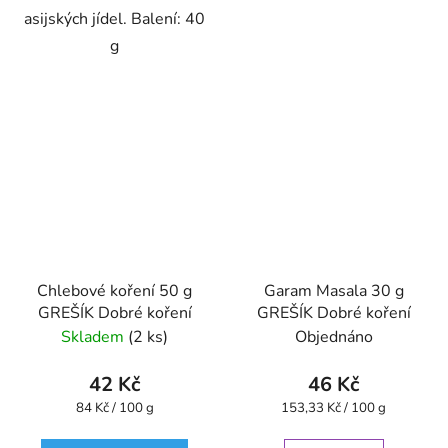
asijských jídel. Balení: 40
g
Chlebové koření 50 g
Garam Masala 30 g
GREŠÍK Dobré koření
GREŠÍK Dobré koření
Skladem
(2 ks)
Objednáno
42 Kč
46 Kč
Měrná
Měrná
84 Kč / 100 g
153,33 Kč / 100 g
cena:
cena: