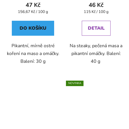
47 Kč
46 Kč
Měrná
Měrná
156,67 Kč / 100 g
115 Kč / 100 g
cena:
cena:
DO KOŠÍKU
DETAIL
Pikantní, mírně ostré
Na steaky, pečená masa a
koření na maso a omáčky.
pikantní omáčky. Balení:
Balení: 30 g
40 g
NOVINKA