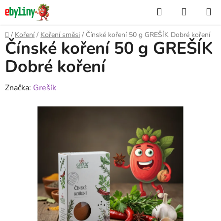
Přejít
Hledat
NÁKUP
na
KOŠÍK
obsah
Domů
/
Koření
/
Koření směsi
/
Čínské koření 50 g GREŠÍK Dobré koření
Čínské koření 50 g GREŠÍK
Dobré koření
Značka:
Grešík