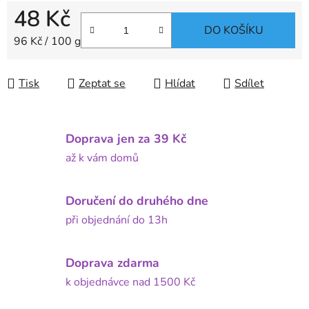
48 Kč
DO KOŠÍKU
Měrná cena:
96 Kč / 100 g
Tisk
Zeptat se
Hlídat
Sdílet
Doprava jen za 39 Kč
až k vám domů
Doručení do druhého dne
při objednání do 13h
Doprava zdarma
k objednávce nad 1500 Kč