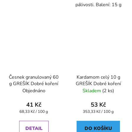
pálivosti. Balení: 15 g
Česnek granulovaný 60
Kardamom celý 10 g
g GREŠÍK Dobré koření
GREŠÍK Dobré koření
Objednáno
Skladem
(2 ks)
41 Kč
53 Kč
Měrná
Měrná
68,33 Kč / 100 g
353,33 Kč / 100 g
cena:
cena:
DETAIL
DO KOŠÍKU