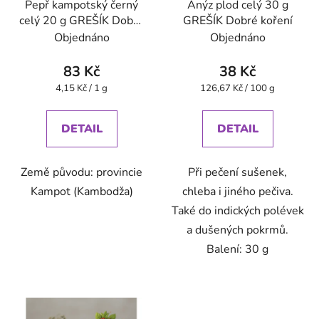
Pepř kampotský černý
Anýz plod celý 30 g
celý 20 g GREŠÍK Dobré
GREŠÍK Dobré koření
koření
Objednáno
Objednáno
83 Kč
38 Kč
Měrná
Měrná
4,15 Kč / 1 g
126,67 Kč / 100 g
cena:
cena:
DETAIL
DETAIL
Země původu: provincie
Při pečení sušenek,
Kampot (Kambodža)
chleba i jiného pečiva.
Také do indických polévek
a dušených pokrmů.
Balení: 30 g