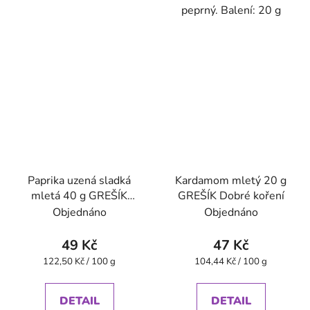
peprný. Balení: 20 g
Paprika uzená sladká
Kardamom mletý 20 g
mletá 40 g GREŠÍK
GREŠÍK Dobré koření
Dobré koření
Objednáno
Objednáno
49 Kč
47 Kč
Měrná
Měrná
122,50 Kč / 100 g
104,44 Kč / 100 g
cena:
cena:
DETAIL
DETAIL