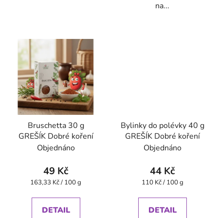
na...
Bruschetta 30 g
Bylinky do polévky 40 g
GREŠÍK Dobré koření
GREŠÍK Dobré koření
Objednáno
Objednáno
49 Kč
44 Kč
Měrná
Měrná
163,33 Kč / 100 g
110 Kč / 100 g
cena:
cena:
DETAIL
DETAIL