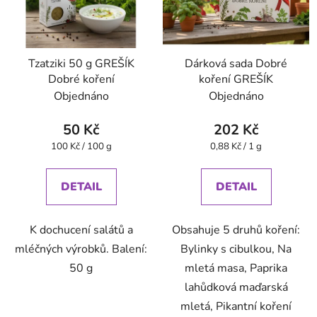
Tzatziki 50 g GREŠÍK
Dárková sada Dobré
Dobré koření
koření GREŠÍK
Objednáno
Objednáno
50 Kč
202 Kč
Měrná
Měrná
100 Kč / 100 g
0,88 Kč / 1 g
cena:
cena:
DETAIL
DETAIL
K dochucení salátů a
Obsahuje 5 druhů koření:
mléčných výrobků. Balení:
Bylinky s cibulkou, Na
50 g
mletá masa, Paprika
lahůdková maďarská
mletá, Pikantní koření