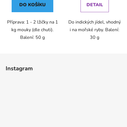
DO KOŠÍKU
DETAIL
Příprava: 1 - 2 lžičky na 1
Do indických jídel, vhodný
kg mouky (dle chuti).
i na mořské ryby. Balení:
Balení: 50 g
30 g
Z
á
Instagram
p
a
t
í