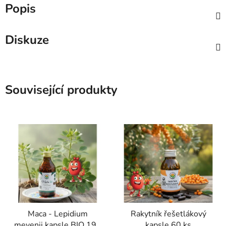
Popis
Diskuze
Související produkty
Maca - Lepidium
Rakytník řešetlákový
meyenii kapsle BIO 190
kapsle 60 ks