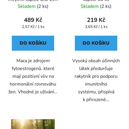
ks
Skladem
(2 ks)
Skladem
(2 ks)
489 Kč
219 Kč
Měrná
Měrná
2,57 Kč / 1 ks
3,65 Kč / 1 ks
cena:
cena:
DO KOŠÍKU
DO KOŠÍKU
Maca je zdrojem
Vysoký obsah účinných
fytoestrogenů, které
látek předurčuje
mají pozitivní vliv na
rakytník pro podporu
hormonální rovnováhu
imunitního
žen. Vhodné je užívání...
systému, přispívá
k přirozené...