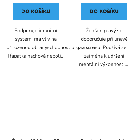
DO KOŠÍKU
DO KOŠÍKU
Podporuje imunitní
Ženšen pravý se
systém, má vliv na
doporučuje při únavě
přirozenou obranyschopnost organismu.
a stresu. Používá se
Třapatka nachová neboli...
zejména k udržení
mentální výkonnosti....