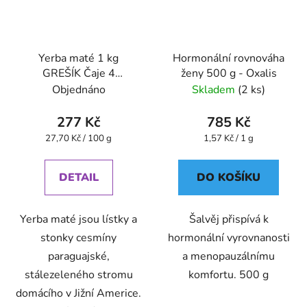
Yerba maté 1 kg
Hormonální rovnováha
GREŠÍK Čaje 4
ženy 500 g - Oxalis
světadílů
Objednáno
Skladem
(2 ks)
277 Kč
785 Kč
Měrná
Měrná
27,70 Kč / 100 g
1,57 Kč / 1 g
cena:
cena:
DETAIL
DO KOŠÍKU
Yerba maté jsou lístky a
Šalvěj přispívá k
stonky cesmíny
hormonální vyrovnanosti
paraguajské,
a menopauzálnímu
stálezeleného stromu
komfortu. 500 g
domácího v Jižní Americe.