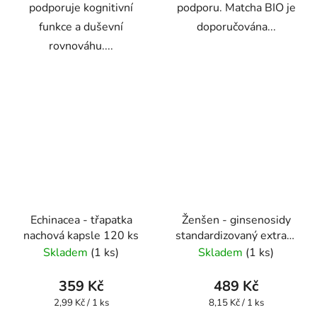
podporuje kognitivní
podporu. Matcha BIO je
funkce a duševní
doporučována...
rovnováhu....
Echinacea - třapatka
Ženšen - ginsenosidy
nachová kapsle 120 ks
standardizovaný extrakt
kapsle 60 ks
Skladem
(1 ks)
Skladem
(1 ks)
359 Kč
489 Kč
Měrná
Měrná
2,99 Kč / 1 ks
8,15 Kč / 1 ks
cena:
cena: