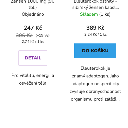
Ženšen 1000 mg (90
Eleuterokok ostnitý -
tbl.)
sibiřský ženšen kapsle
120 ks
Objednáno
Skladem
(1 ks)
247 Kč
389 Kč
Měrná
306 Kč
3,24 Kč / 1 ks
(–19 %)
cena:
Měrná
2,74 Kč / 1 ks
cena:
DO KOŠÍKU
DETAIL
Eleuterokok je
Pro vitalitu, energii a
známý adaptogen. Jako
osvěžení těla
adaptogen nespecificky
zvyšuje obranyschopnost
organismu proti zátěži...