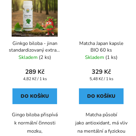
Ginkgo biloba - jinan
Matcha Japan kapsle
standardizovaný extrakt
BIO 60 ks
kapsle 60 ks
Skladem
(2 ks)
Skladem
(1 ks)
289 Kč
329 Kč
Měrná
Měrná
4,82 Kč / 1 ks
5,48 Kč / 1 ks
cena:
cena:
DO KOŠÍKU
DO KOŠÍKU
Gingo biloba přispívá
Matcha působí
k normální činnosti
jako antioxidant, má vliv
mozku,
na mentální a fyzickou