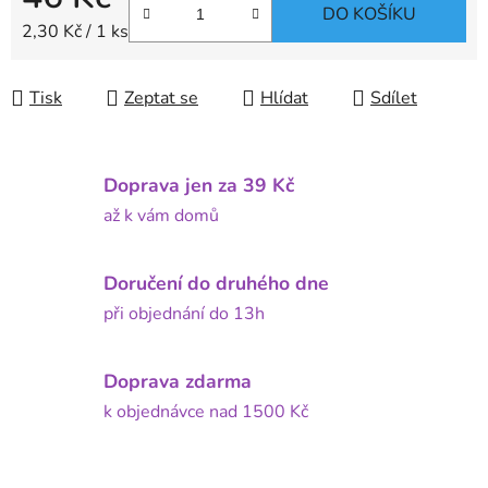
DO KOŠÍKU
Měrná cena:
2,30 Kč / 1 ks
Tisk
Zeptat se
Hlídat
Sdílet
Doprava jen za 39 Kč
až k vám domů
Doručení do druhého dne
při objednání do 13h
Doprava zdarma
k objednávce nad 1500 Kč