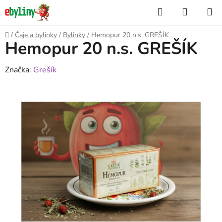
Přejít
Hledat
NÁKUP
na
KOŠÍK
obsah
Domů
/
Čaje a bylinky
/
Bylinky
/
Hemopur 20 n.s. GREŠÍK
Hemopur 20 n.s. GREŠÍK
Značka:
Grešík