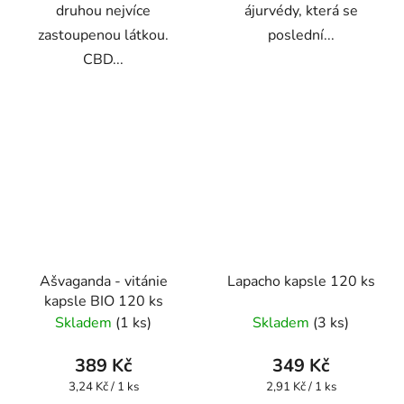
druhou nejvíce
ájurvédy, která se
zastoupenou látkou.
poslední...
CBD...
Ašvaganda - vitánie
Lapacho kapsle 120 ks
kapsle BIO 120 ks
Skladem
(1 ks)
Skladem
(3 ks)
389 Kč
349 Kč
Měrná
Měrná
3,24 Kč / 1 ks
2,91 Kč / 1 ks
cena:
cena: