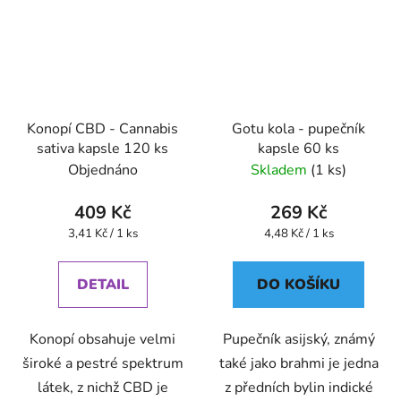
Konopí CBD - Cannabis
Gotu kola - pupečník
sativa kapsle 120 ks
kapsle 60 ks
Objednáno
Skladem
(1 ks)
409 Kč
269 Kč
Měrná
Měrná
3,41 Kč / 1 ks
4,48 Kč / 1 ks
cena:
cena:
DETAIL
DO KOŠÍKU
Konopí obsahuje velmi
Pupečník asijský, známý
široké a pestré spektrum
také jako brahmi je jedna
látek, z nichž CBD je
z předních bylin indické