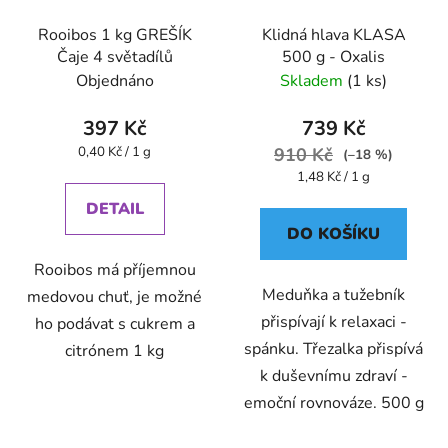
Rooibos 1 kg GREŠÍK
Klidná hlava KLASA
Čaje 4 světadílů
500 g - Oxalis
Objednáno
Skladem
(1 ks)
397 Kč
739 Kč
Měrná
0,40 Kč / 1 g
910 Kč
(–18 %)
cena:
Měrná
1,48 Kč / 1 g
cena:
DETAIL
DO KOŠÍKU
Rooibos má příjemnou
Meduňka a tužebník
medovou chuť, je možné
přispívají k relaxaci -
ho podávat s cukrem a
spánku. Třezalka přispívá
citrónem 1 kg
k duševnímu zdraví -
emoční rovnováze. 500 g