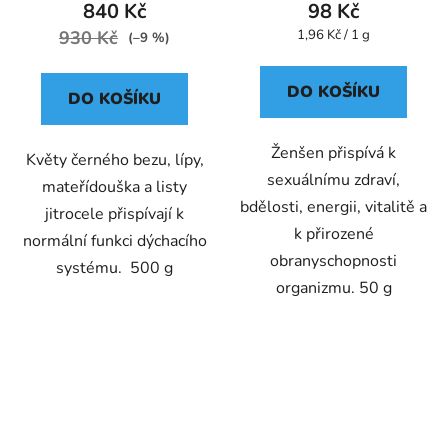
840 Kč
98 Kč
Měrná
930 Kč
1,96 Kč / 1 g
(–9 %)
cena:
DO KOŠÍKU
DO KOŠÍKU
Ženšen přispívá k
Květy černého bezu, lípy,
sexuálnímu zdraví,
mateřídouška a listy
bdělosti, energii, vitalitě a
jitrocele přispívají k
k přirozené
normální funkci dýchacího
obranyschopnosti
systému. 500 g
organizmu. 50 g