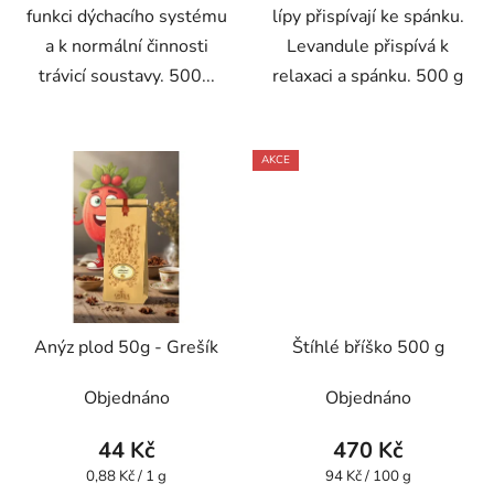
funkci dýchacího systému
lípy přispívají ke spánku.
a k normální činnosti
Levandule přispívá k
trávicí soustavy. 500...
relaxaci a spánku. 500 g
AKCE
Anýz plod 50g - Grešík
Štíhlé bříško 500 g
Objednáno
Objednáno
44 Kč
470 Kč
Měrná
Měrná
0,88 Kč / 1 g
94 Kč / 100 g