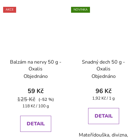
AKCE
NOVINKA
Balzám na nervy 50 g -
Snadný dech 50 g -
Oxalis
Oxalis
Objednáno
Objednáno
59 Kč
96 Kč
Měrná
125 Kč
1,92 Kč / 1 g
(–52 %)
cena:
Měrná
118 Kč / 100 g
cena:
DETAIL
DETAIL
Mateřídouška, divizna,