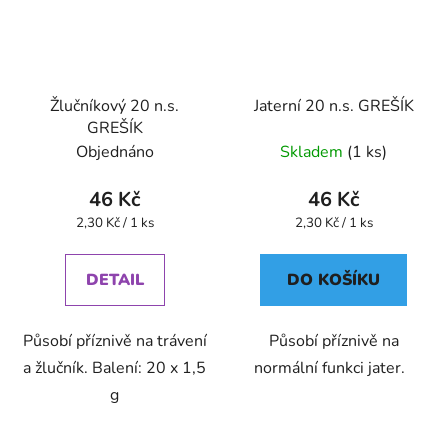
Žlučníkový 20 n.s.
Jaterní 20 n.s. GREŠÍK
GREŠÍK
Objednáno
Skladem
(1 ks)
46 Kč
46 Kč
Měrná
Měrná
2,30 Kč / 1 ks
2,30 Kč / 1 ks
cena:
cena:
DETAIL
DO KOŠÍKU
Působí příznivě na trávení
Působí příznivě na
a žlučník. Balení: 20 x 1,5
normální funkci jater.
g