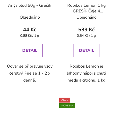
Anýz plod 50g - Grešík
Rooibos Lemon 1 kg
GREŠÍK Čaje 4
světadílů
Objednáno
Objednáno
44 Kč
539 Kč
Měrná
Měrná
0,88 Kč / 1 g
0,54 Kč / 1 g
cena:
cena:
DETAIL
DETAIL
Odvar se připravuje vždy
Rooibos Lemon je
čerstvý. Pije se 1 - 2 x
lahodný nápoj s chutí
denně.
medu a citrónu. 1 kg
AKCE
NOVINKA