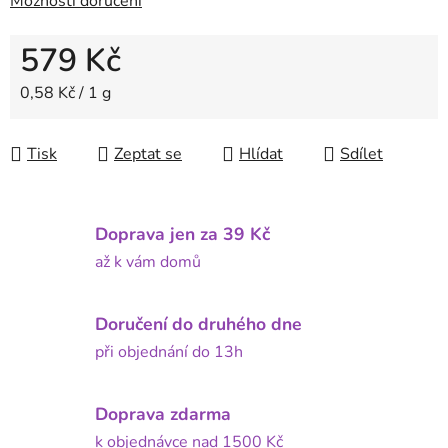
Možnosti doručení
579 Kč
Měrná cena:
0,58 Kč / 1 g
Tisk
Zeptat se
Hlídat
Sdílet
Doprava jen za 39 Kč
až k vám domů
Doručení do druhého dne
při objednání do 13h
Doprava zdarma
k objednávce nad 1500 Kč