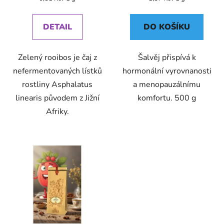
cena:
cena:
DETAIL
DO KOŠÍKU
Zelený rooibos je čaj z
Šalvěj přispívá k
nefermentovaných lístků
hormonální vyrovnanosti
rostliny Asphalatus
a menopauzálnímu
linearis původem z Jižní
komfortu. 500 g
Afriky.