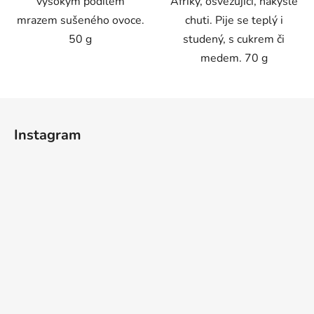
vysokým podílem
Afriky, osvěžující, nakyslé
mrazem sušeného ovoce.
chuti. Pije se teplý i
50 g
studený, s cukrem či
medem. 70 g
Z
á
Instagram
p
a
t
í