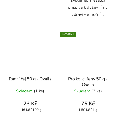
systému. Třezalka
přispívá k duševnímu
zdraví - emoční...
NOVINKA
Ranní čaj 50 g - Oxalis
Pro kojící ženy 50 g -
Oxalis
Skladem
(1 ks)
Skladem
(3 ks)
73 Kč
75 Kč
Měrná
Měrná
146 Kč / 100 g
1,50 Kč / 1 g
cena:
cena: