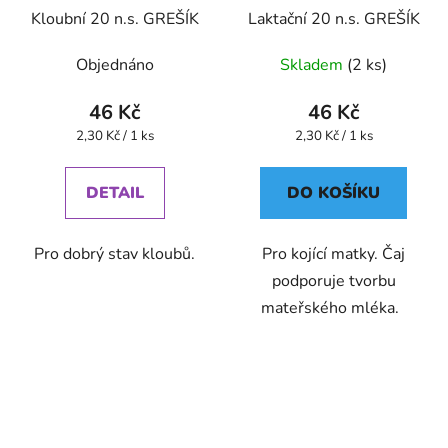
Kloubní 20 n.s. GREŠÍK
Laktační 20 n.s. GREŠÍK
Objednáno
Skladem
(2 ks)
46 Kč
46 Kč
Měrná
Měrná
2,30 Kč / 1 ks
2,30 Kč / 1 ks
cena:
cena:
DETAIL
DO KOŠÍKU
Pro dobrý stav kloubů.
Pro kojící matky. Čaj
podporuje tvorbu
mateřského mléka.