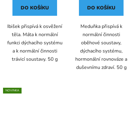
DO KOŠÍKU
DO KOŠÍKU
Ibišek přispívá k osvěžení
Meduňka přispívá k
těla. Máta k normální
normální činnosti
funkci dýchacího systému
oběhové soustavy,
a k normální činnosti
dýchacího systému,
trávicí soustavy. 50 g
hormonální rovnováze a
duševnímu zdraví. 50 g
NOVINKA