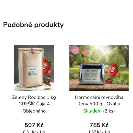
Podobné produkty
Zelený Rooibos 1 kg
Hormonální rovnováha
GREŠÍK Čaje 4
ženy 500 g - Oxalis
světadílů
Objednáno
Skladem
(2 ks)
507 Kč
785 Kč
Měrná
Měrná
0,51 Kč / 1 g
1,57 Kč / 1 g