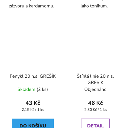
zázvoru a kardamomu.
jako tonikum.
Fenykl 20 n.s. GREŠÍK
Štíhlá linie 20 n.s.
GREŠÍK
Skladem
(2 ks)
Objednáno
43 Kč
46 Kč
Měrná
Měrná
2,15 Kč / 1 ks
2,30 Kč / 1 ks
cena:
cena:
DO KOŠÍKU
DETAIL