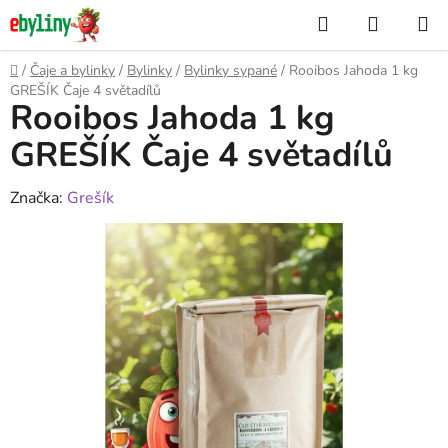
Přejít
Hledat
NÁKUP
na
KOŠÍK
obsah
Domů
/
Čaje a bylinky
/
Bylinky
/
Bylinky sypané
/
Rooibos Jahoda 1 kg
GREŠÍK Čaje 4 světadílů
Rooibos Jahoda 1 kg
GREŠÍK Čaje 4 světadílů
Značka:
Grešík