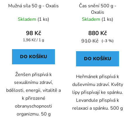
Mužná síla 50 g - Oxalis
Čas snění 500 g -
Oxalis
Skladem
(1 ks)
Skladem
(1 ks)
98 Kč
880 Kč
Měrná
1,96 Kč / 1 g
910 Kč
(–3 %)
cena:
DO KOŠÍKU
DO KOŠÍKU
Ženšen přispívá k
Heřmánek přispívá k
sexuálnímu zdraví,
duševnímu zdraví. Květy
bdělosti, energii, vitalitě a
lípy přispívají ke spánku.
k přirozené
Levandule přispívá k
obranyschopnosti
relaxaci a spánku. 500 g
organizmu. 50 g