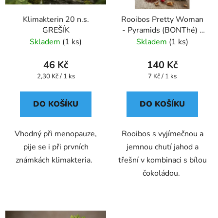
Klimakterin 20 n.s.
Rooibos Pretty Woman
GREŠÍK
- Pyramids (BONThé) -
Oxalis
Skladem
(1 ks)
Skladem
(1 ks)
46 Kč
140 Kč
Měrná
Měrná
2,30 Kč / 1 ks
7 Kč / 1 ks
cena:
cena:
DO KOŠÍKU
DO KOŠÍKU
Vhodný při menopauze,
Rooibos s vyjímečnou a
pije se i při prvních
jemnou chutí jahod a
známkách klimakteria.
třešní v kombinaci s bílou
čokoládou.