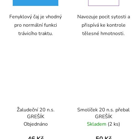
Fenyklový čaj je vhodný
Navozuje pocit sytosti a
pro normální funkci
přispívá ke kontrole
trávicího traktu.
tělesné hmotnosti.
Žaludeční 20 n.s.
Smolíček 20 n.s. přebal
GREŠÍK
GREŠÍK
Objednáno
Skladem
(2 ks)
46 Kč
50 Kč