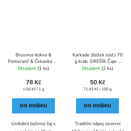
Brusnice klikva &
Karkade (ibišek súd.) 70
Pomeranč & Čekanka 50
g krab. GREŠÍK Čaje 4
g Čistící čaj GREŠÍK
světadílů
Skladem
(1 ks)
Skladem
(2 ks)
78 Kč
50 Kč
Měrná
Měrná
1,56 Kč / 1 g
71,43 Kč / 100 g
cena:
cena:
DO KOŠÍKU
DO KOŠÍKU
Unikátní bylinný čaj s
Tradiční nápoj severní