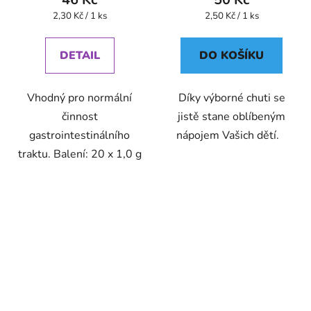
Měrná
Měrná
2,30 Kč / 1 ks
2,50 Kč / 1 ks
cena:
cena:
DETAIL
DO KOŠÍKU
Vhodný pro normální
Díky výborné chuti se
činnost
jistě stane oblíbeným
gastrointestinálního
nápojem Vašich dětí.
traktu. Balení: 20 x 1,0 g