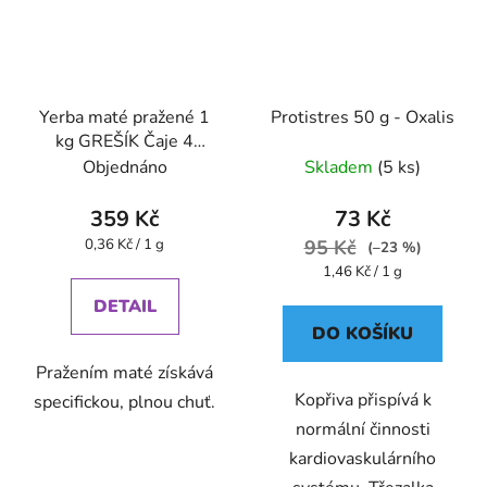
Yerba maté pražené 1
Protistres 50 g - Oxalis
kg GREŠÍK Čaje 4
světadílů
Objednáno
Skladem
(5 ks)
359 Kč
73 Kč
Měrná
0,36 Kč / 1 g
95 Kč
(–23 %)
cena:
Měrná
1,46 Kč / 1 g
cena:
DETAIL
DO KOŠÍKU
Pražením maté získává
Kopřiva přispívá k
specifickou, plnou chuť.
normální činnosti
kardiovaskulárního