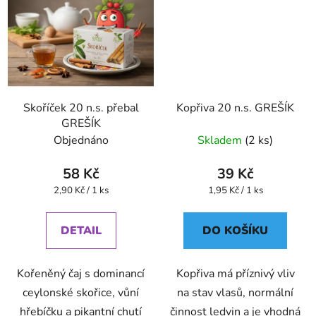
Skoříček 20 n.s. přebal
Kopřiva 20 n.s. GREŠÍK
GREŠÍK
Objednáno
Skladem
(2 ks)
58 Kč
39 Kč
Měrná
Měrná
2,90 Kč / 1 ks
1,95 Kč / 1 ks
cena:
cena:
DETAIL
DO KOŠÍKU
Kořeněný čaj s dominancí
Kopřiva má příznivý vliv
ceylonské skořice, vůní
na stav vlasů, normální
hřebíčku a pikantní chutí
činnost ledvin a je vhodná