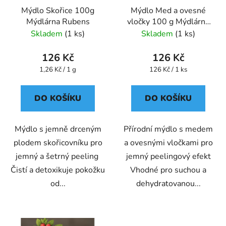
Mýdlo Skořice 100g
Mýdlo Med a ovesné
Mýdlárna Rubens
vločky 100 g Mýdlárna
Rubens
Skladem
(1 ks)
Skladem
(1 ks)
126 Kč
126 Kč
Měrná
Měrná
1,26 Kč / 1 g
126 Kč / 1 ks
cena:
cena:
DO KOŠÍKU
DO KOŠÍKU
Mýdlo s jemně drceným
Přírodní mýdlo s medem
plodem skořicovníku pro
a ovesnými vločkami pro
jemný a šetrný peeling
jemný peelingový efekt
Čistí a detoxikuje pokožku
Vhodné pro suchou a
od...
dehydratovanou...