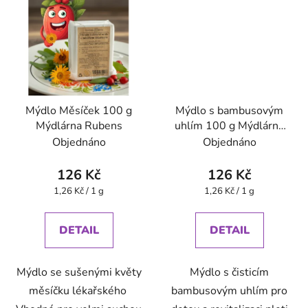
Mýdlo Měsíček 100 g
Mýdlo s bambusovým
Mýdlárna Rubens
uhlím 100 g Mýdlárna
Rubens
Objednáno
Objednáno
126 Kč
126 Kč
Měrná
Měrná
1,26 Kč / 1 g
1,26 Kč / 1 g
cena:
cena:
DETAIL
DETAIL
Mýdlo se sušenými květy
Mýdlo s čisticím
měsíčku lékařského
bambusovým uhlím pro