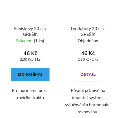
Slinivkový 20 n.s.
Lymfatický 20 n.s.
GREŠÍK
GREŠÍK
Skladem
(1 ks)
Objednáno
46 Kč
46 Kč
Měrná
Měrná
2,30 Kč / 1 ks
2,30 Kč / 1 ks
cena:
cena:
DO KOŠÍKU
DETAIL
Pro normální funkci
Působí příznivě na
trávicího traktu.
imunitní systém,
vylučování a hormonální
rovnováhu.