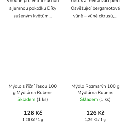
Vhodné pro velmi suchou
detox a revitalizaci pleti
a jemnou pokožku Díky
Osvěžující bergamotová
sušeným květům...
vůně – vůně citrusů,...
Mýdlo s říční řasou 100
Mýdlo Rozmarýn 100 g
g Mýdlárna Rubens
Mýdlárna Rubens
Skladem
(1 ks)
Skladem
(1 ks)
126 Kč
126 Kč
Měrná
Měrná
1,26 Kč / 1 g
1,26 Kč / 1 g
cena:
cena: