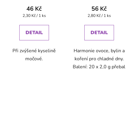
46 Kč
56 Kč
Měrná
Měrná
2,30 Kč / 1 ks
2,80 Kč / 1 ks
cena:
cena:
DETAIL
DETAIL
Při zvýšené kyselině
Harmonie ovoce, bylin a
močové.
koření pro chladné dny.
Balení: 20 x 2,0 g přebal