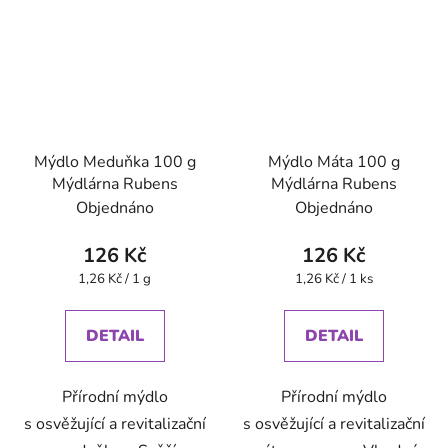
Mýdlo Meduňka 100 g
Mýdlo Máta 100 g
Mýdlárna Rubens
Mýdlárna Rubens
Objednáno
Objednáno
126 Kč
126 Kč
Měrná
Měrná
1,26 Kč / 1 g
1,26 Kč / 1 ks
cena:
cena:
DETAIL
DETAIL
Přírodní mýdlo
Přírodní mýdlo
s osvěžující a revitalizační
s osvěžující a revitalizační