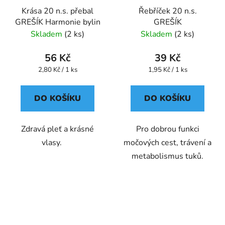
Krása 20 n.s. přebal
Řebříček 20 n.s.
GREŠÍK Harmonie bylin
GREŠÍK
Skladem
(2 ks)
Skladem
(2 ks)
56 Kč
39 Kč
Měrná
Měrná
2,80 Kč / 1 ks
1,95 Kč / 1 ks
cena:
cena:
DO KOŠÍKU
DO KOŠÍKU
Zdravá pleť a krásné
Pro dobrou funkci
vlasy.
močových cest, trávení a
metabolismus tuků.