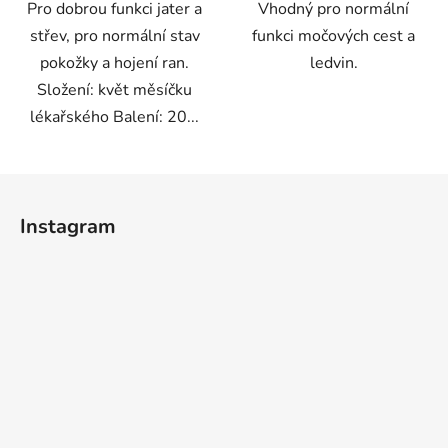
Pro dobrou funkci jater a
Vhodný pro normální
střev, pro normální stav
funkci močových cest a
pokožky a hojení ran.
ledvin.
Složení: květ měsíčku
lékařského Balení: 20...
Z
á
Instagram
p
a
t
í