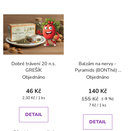
Dobré trávení 20 n.s.
Balzám na nervy -
GREŠÍK
Pyramids (BONThé) -
Oxalis
Objednáno
Objednáno
46 Kč
140 Kč
Měrná
2,30 Kč / 1 ks
155 Kč
(–9 %)
cena:
Měrná
7 Kč / 1 ks
cena:
DETAIL
DETAIL