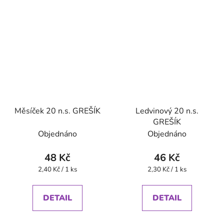
Měsíček 20 n.s. GREŠÍK
Ledvinový 20 n.s.
GREŠÍK
Objednáno
Objednáno
48 Kč
46 Kč
Měrná
Měrná
2,40 Kč / 1 ks
2,30 Kč / 1 ks
cena:
cena:
DETAIL
DETAIL