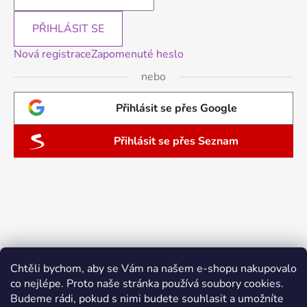
PŘIHLÁSIT SE
Nová registrace
Zapomenuté heslo
nebo
Přihlásit se přes Google
Přihlásit se přes Seznam
Chtěli bychom, aby se Vám na našem e-shopu nakupovalo
co nejlépe. Proto naše stránka používá soubory cookies.
Budeme rádi, pokud s nimi budete souhlasit a umožníte