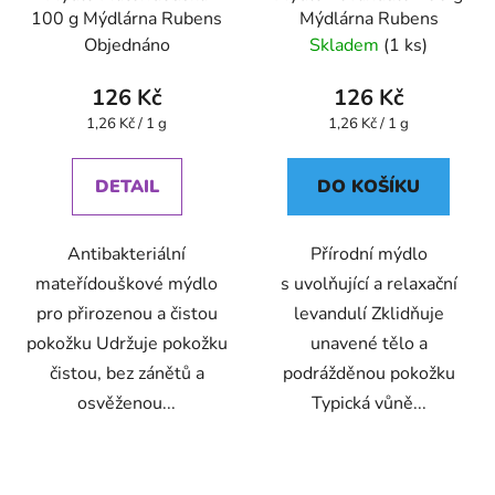
100 g Mýdlárna Rubens
Mýdlárna Rubens
Objednáno
Skladem
(1 ks)
126 Kč
126 Kč
Měrná
Měrná
1,26 Kč / 1 g
1,26 Kč / 1 g
cena:
cena:
DETAIL
DO KOŠÍKU
Antibakteriální
Přírodní mýdlo
mateřídouškové mýdlo
s uvolňující a relaxační
pro přirozenou a čistou
levandulí Zklidňuje
pokožku Udržuje pokožku
unavené tělo a
čistou, bez zánětů a
podrážděnou pokožku
osvěženou...
Typická vůně...