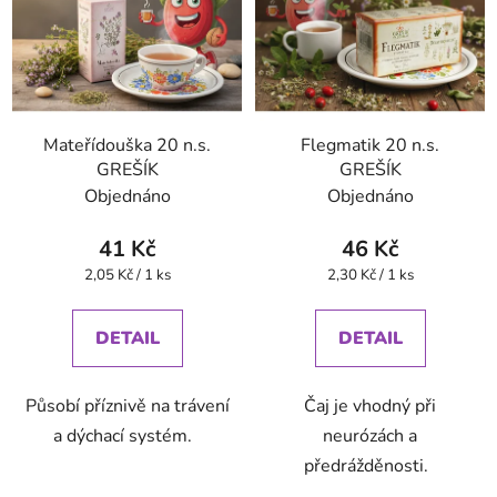
Mateřídouška 20 n.s.
Flegmatik 20 n.s.
GREŠÍK
GREŠÍK
Objednáno
Objednáno
41 Kč
46 Kč
Měrná
Měrná
2,05 Kč / 1 ks
2,30 Kč / 1 ks
cena:
cena:
DETAIL
DETAIL
Působí příznivě na trávení
Čaj je vhodný při
a dýchací systém.
neurózách a
předrážděnosti.