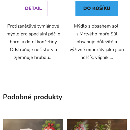
DETAIL
DO KOŠÍKU
Protizánětlivé tymiánové
Mýdlo s obsahem soli
mýdlo pro speciální péči o
z Mrtvého moře Sůl
horní a dolní končetiny
obsahuje důležité a
Odstraňuje nečistoty a
výživné minerály jako jsou
zjemňuje hrubou...
hořčík, vápník,...
Podobné produkty