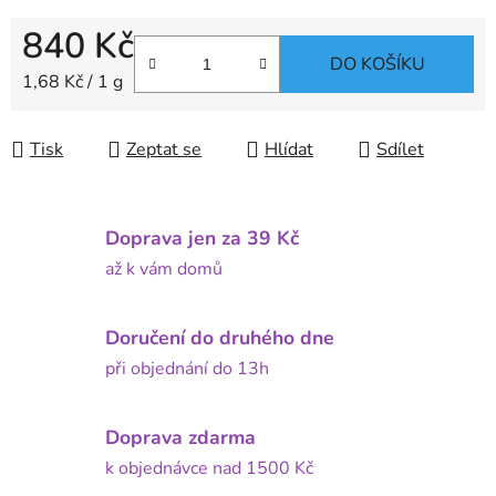
840 Kč
DO KOŠÍKU
Měrná cena:
1,68 Kč / 1 g
Tisk
Zeptat se
Hlídat
Sdílet
Doprava jen za 39 Kč
až k vám domů
Doručení do druhého dne
při objednání do 13h
Doprava zdarma
k objednávce nad 1500 Kč