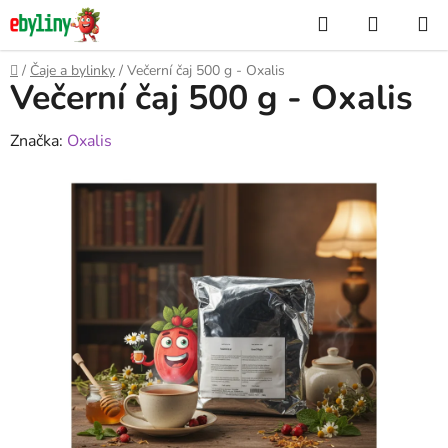
Přejít
Hledat
NÁKUP
na
KOŠÍK
obsah
Domů
/
Čaje a bylinky
/
Večerní čaj 500 g - Oxalis
Večerní čaj 500 g - Oxalis
Značka:
Oxalis