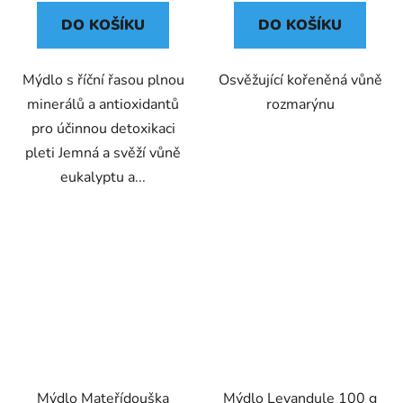
DO KOŠÍKU
DO KOŠÍKU
Mýdlo s říční řasou plnou
Osvěžující kořeněná vůně
minerálů a antioxidantů
rozmarýnu
pro účinnou detoxikaci
pleti Jemná a svěží vůně
eukalyptu a...
Mýdlo Mateřídouška
Mýdlo Levandule 100 g