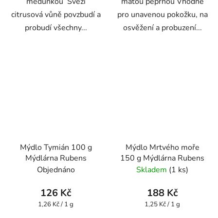
meduňkou Svěží
mátou peprnou Vhodné
citrusová vůně povzbudí a
pro unavenou pokožku, na
probudí všechny...
osvěžení a probuzení...
Mýdlo Tymián 100 g
Mýdlo Mrtvého moře
Mýdlárna Rubens
150 g Mýdlárna Rubens
Objednáno
Skladem
(1 ks)
126 Kč
188 Kč
Měrná
Měrná
1,26 Kč / 1 g
1,25 Kč / 1 g
cena:
cena: