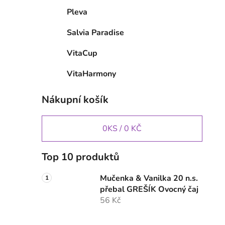
Pleva
Salvia Paradise
VitaCup
VitaHarmony
Nákupní košík
0
KS /
0 KČ
Top 10 produktů
Mučenka & Vanilka 20 n.s.
přebal GREŠÍK Ovocný čaj
56 Kč