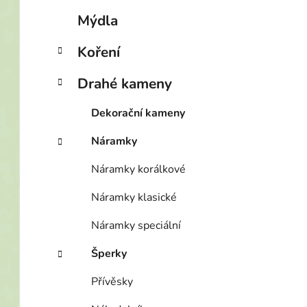
p
Mýdla
a
n
Koření
e
Drahé kameny
l
Dekorační kameny
Náramky
Náramky korálkové
Náramky klasické
Náramky speciální
Šperky
Přívěsky