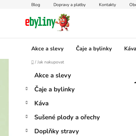
Přejít
Blog
Dopravy a platby
Kontakty
Ob
na
obsah
Akce a slevy
Čaje a bylinky
Káv
Domů
/
Jak nakupovat
P
K
Přeskočit
Akce a slevy
a
kategorie
o
t
s
Čaje a bylinky
e
t
g
r
Káva
o
a
r
Sušené plody a ořechy
i
n
e
n
Doplňky stravy
í