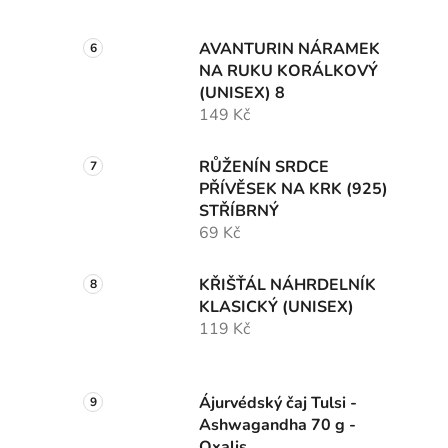
AVANTURIN NÁRAMEK
NA RUKU KORÁLKOVÝ
(UNISEX) 8
149 Kč
RŮŽENÍN SRDCE
PŘÍVĚSEK NA KRK (925)
STŘÍBRNÝ
69 Kč
KŘIŠŤÁL NÁHRDELNÍK
KLASICKÝ (UNISEX)
119 Kč
Ájurvédský čaj Tulsi -
Ashwagandha 70 g -
Oxalis