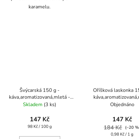
karamelu.
Švýcarská 150 g -
Oříšková laskonka 1
káva,aromatizovaná,mletá -
káva,aromatizovaná
Oxalis
Skladem
(3 ks)
Objednáno
147 Kč
147 Kč
Měrná
98 Kč / 100 g
184 Kč
(–20 %
cena:
Měrná
0,98 Kč / 1 g