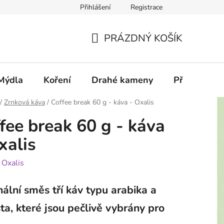
Přihlášení
Registrace
PRÁZDNÝ KOŠÍK
NÁKUPNÍ
KOŠÍK
Mýdla
Koření
Drahé kameny
Příslušenstv
/
Zrnková káva
/
Coffee break 60 g - káva - Oxalis
fee break 60 g - káva
xalis
:
Oxalis
nální směs tří káv typu arabika a
ta, které jsou pečlivě vybrány pro