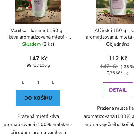
Vanilka - karamel 150 g -
Alžírská 150 g - k
káva,aromatizovaná,mletá -
aromatizovaná, mletá 
Oxalis
Skladem
(2 ks)
Objednáno
147 Kč
112 Kč
Měrná
98 Kč / 100 g
147 Kč
(–23 %
cena:
Měrná
0,75 Kč / 1 g
cena:
DETAIL
DO KOŠÍKU
Pražená mletá k
Pražená mletá káva
aromatizovaná (100% ar
aromatizovaná (100% arabika) s
aroma vaječného koňa
přírodním aroma vanilky a