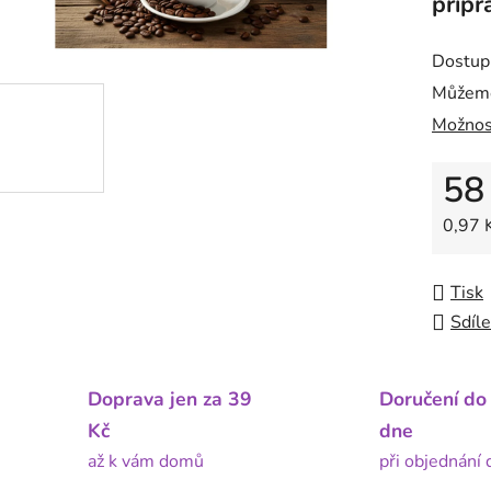
přípr
Dostup
Můžeme
Možnos
58
Měrná
0,97 K
Tisk
Sdíle
Doprava jen za 39
Doručení do
Kč
dne
až k vám domů
při objednání