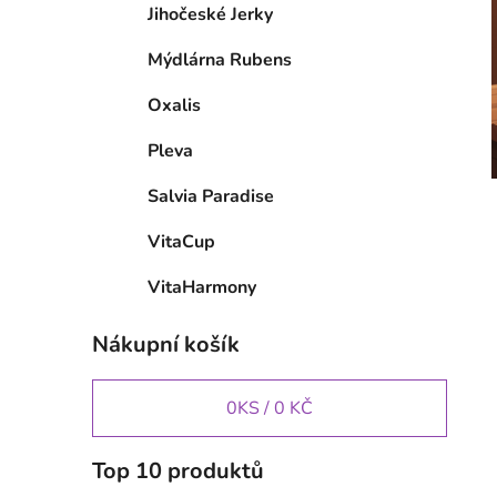
Jihočeské Jerky
Mýdlárna Rubens
Oxalis
Pleva
Salvia Paradise
VitaCup
VitaHarmony
Nákupní košík
0
KS /
0 KČ
Top 10 produktů