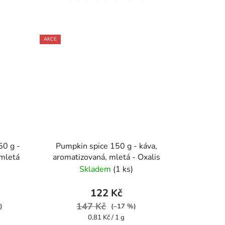
AKCE
50 g -
Pumpkin spice 150 g - káva,
,mletá
aromatizovaná, mletá - Oxalis
Skladem
(1 ks)
122 Kč
147 Kč
)
(–17 %)
Měrná
0,81 Kč / 1 g