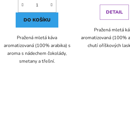
cena:
DETAIL
DO KOŠÍKU
Pražená mletá k
Pražená mletá káva
aromatizovaná (100% ar
aromatizovaná (100% arabika) s
chutí oříškových la
aroma s nádechem čokolády,
smetany a třešní.