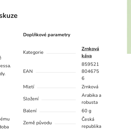
skuze
Doplňkové parametry
Zrnková
Kategorie
káva
ě
859521
ressa.
EAN
804675
dy.
6
Mletí
Zrnková
Arabika a
Složení
robusta
Balení
60 g
enému
Česká
Země původu
republika
 doba