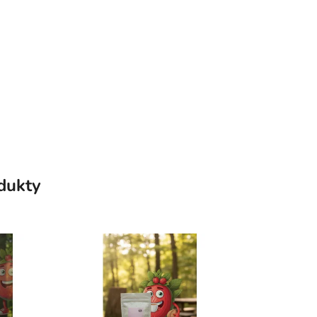
odukty