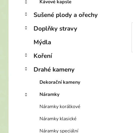
Kávové kapsle
p
a
Sušené plody a ořechy
n
e
Doplňky stravy
l
Mýdla
Koření
Drahé kameny
Dekorační kameny
Náramky
Náramky korálkové
Náramky klasické
Náramky speciální