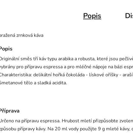
Popis
Di
pražená zrnková káva
Popis
Originální směs tří káv typu arabika a robusta, které jsou pečliv
vybrány pro přípravu espressa a pro mléčné nápoje na bázi esp
Charakteristika: delikátní hořká čokoláda - lískové oříšky - araší
Smetanové tělo a sladká acidita.
Příprava
Určeno na přípravu espressa. Hrubost mletí přizpůsobte zvol
způsobu přípravy kávy. Na 20 ml vody použijte 9 g mleté kávy,