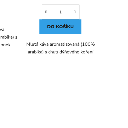
cena:
DO KOŠÍKU
áva
abika) s
Mletá káva aromatizovaná (100%
skonek
arabika) s chutí dýňového koření