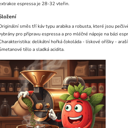
extrakce espressa je 28-32 vteřin.
Složení
Originální směs tří káv typu arabika a robusta, které jsou pečliv
vybrány pro přípravu espressa a pro mléčné nápoje na bázi esp
Charakteristika: delikátní hořká čokoláda - lískové oříšky - araší
Smetanové tělo a sladká acidita.