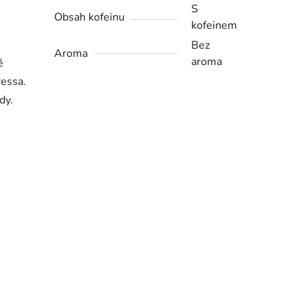
S
Obsah kofeinu
kofeinem
Bez
Aroma
aroma
ě
ressa.
dy.