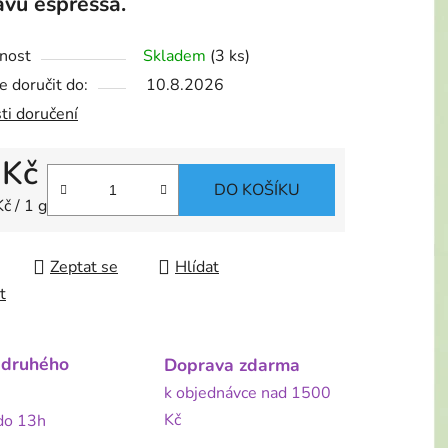
avu espressa.
nost
Skladem
(3 ks)
 doručit do:
10.8.2026
ti doručení
 Kč
DO KOŠÍKU
 cena:
č / 1 g
Zeptat se
Hlídat
t
 druhého
Doprava zdarma
k objednávce nad 1500
Kč
 do 13h