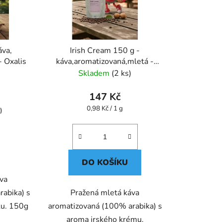
áva,
Irish Cream 150 g -
- Oxalis
káva,aromatizovaná,mletá -
Oxalis
Skladem
(2 ks)
147 Kč
Měrná
0,98 Kč / 1 g
)
cena:
DO KOŠÍKU
áva
abika) s
Pražená mletá káva
ku. 150g
aromatizovaná (100% arabika) s
aroma irského krému.