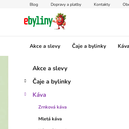
Přejít
Blog
Dopravy a platby
Kontakty
Ob
na
obsah
Akce a slevy
Čaje a bylinky
Káv
P
K
Přeskočit
Akce a slevy
a
kategorie
o
t
s
Čaje a bylinky
e
t
g
r
Káva
o
a
r
Zrnková káva
i
n
e
n
Mletá káva
í