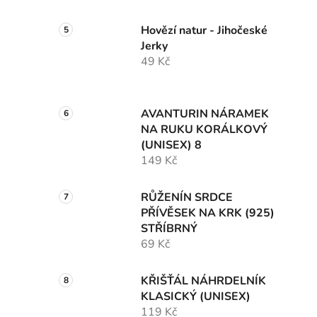
Hovězí natur - Jihočeské
Jerky
49 Kč
AVANTURIN NÁRAMEK
NA RUKU KORÁLKOVÝ
(UNISEX) 8
149 Kč
RŮŽENÍN SRDCE
PŘÍVĚSEK NA KRK (925)
STŘÍBRNÝ
69 Kč
KŘIŠŤÁL NÁHRDELNÍK
KLASICKÝ (UNISEX)
119 Kč