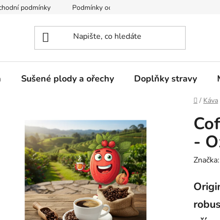
chodní podmínky
Podmínky ochrany osobních údajů
a
Sušené plody a ořechy
Doplňky stravy
Domů
/
Káva
Cof
- O
Značka
Origi
robus