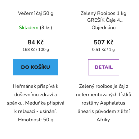
Večerní čaj 50 g
Zelený Rooibos 1 kg
GREŠÍK Čaje 4
světadílů
Skladem
(3 ks)
Objednáno
84 Kč
507 Kč
Měrná
Měrná
168 Kč / 100 g
0,51 Kč / 1 g
cena:
cena:
DO KOŠÍKU
DETAIL
Heřmánek přispívá k
Zelený rooibos je čaj z
duševnímu zdraví a
nefermentovaných lístků
spánku. Meduňka přispívá
rostliny Asphalatus
k relaxaci - usínání.
linearis původem z Jižní
Hmotnost: 50 g
Afriky.