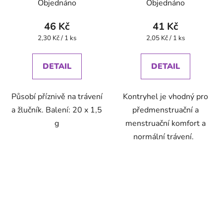
Objednáno
Objednáno
46 Kč
41 Kč
Měrná
Měrná
2,30 Kč / 1 ks
2,05 Kč / 1 ks
cena:
cena:
DETAIL
DETAIL
Působí příznivě na trávení
Kontryhel je vhodný pro
a žlučník. Balení: 20 x 1,5
předmenstruační a
g
menstruační komfort a
normální trávení.