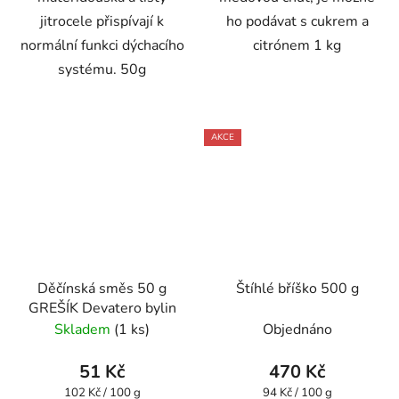
jitrocele přispívají k
ho podávat s cukrem a
normální funkci dýchacího
citrónem 1 kg
systému. 50g
AKCE
Děčínská směs 50 g
Štíhlé bříško 500 g
GREŠÍK Devatero bylin
Skladem
(1 ks)
Objednáno
51 Kč
470 Kč
Měrná
Měrná
102 Kč / 100 g
94 Kč / 100 g