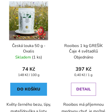
Česká louka 50 g -
Rooibos 1 kg GREŠÍK
Oxalis
Čaje 4 světadílů
Skladem
(1 ks)
Objednáno
74 Kč
397 Kč
Měrná
Měrná
148 Kč / 100 g
0,40 Kč / 1 g
cena:
cena:
DO KOŠÍKU
DETAIL
Květy černého bezu, lípy,
Rooibos má příjemnou
mateřídouška a listy
medovou chuť, je možné