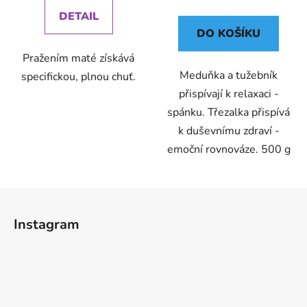
cena:
DETAIL
DO KOŠÍKU
Pražením maté získává
Meduňka a tužebník
specifickou, plnou chuť.
přispívají k relaxaci -
spánku. Třezalka přispívá
k duševnímu zdraví -
emoční rovnováze. 500 g
Z
á
Instagram
p
a
t
í