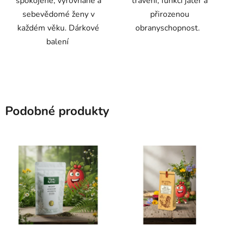
spokojené, vyrovnané a
trávení, funkci jater a
sebevědomé ženy v
přirozenou
každém věku. Dárkové
obranyschopnost.
balení
Podobné produkty