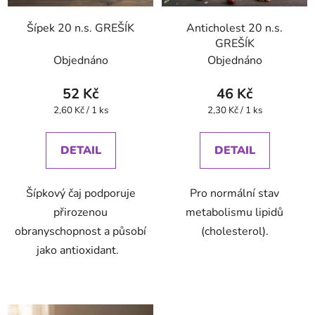
Šípek 20 n.s. GREŠÍK
Anticholest 20 n.s.
GREŠÍK
Objednáno
Objednáno
52 Kč
46 Kč
Měrná
Měrná
2,60 Kč / 1 ks
2,30 Kč / 1 ks
cena:
cena:
DETAIL
DETAIL
Šípkový čaj podporuje
Pro normální stav
přirozenou
metabolismu lipidů
obranyschopnost a působí
(cholesterol).
jako antioxidant.