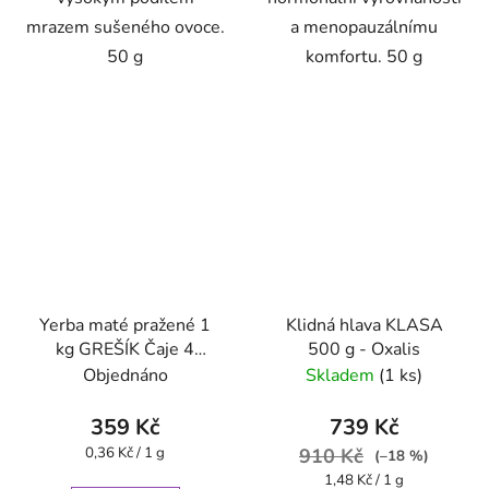
mrazem sušeného ovoce.
a menopauzálnímu
50 g
komfortu. 50 g
Yerba maté pražené 1
Klidná hlava KLASA
kg GREŠÍK Čaje 4
500 g - Oxalis
světadílů
Objednáno
Skladem
(1 ks)
359 Kč
739 Kč
Měrná
0,36 Kč / 1 g
910 Kč
(–18 %)
cena:
Měrná
1,48 Kč / 1 g