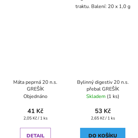
traktu. Balení: 20 x 1,0 g
Máta peprná 20 n.s.
Bylinný digestiv 20 n.s.
GREŠÍK
přebal GREŠÍK
Objednáno
Skladem
(1 ks)
41 Kč
53 Kč
Měrná
Měrná
2,05 Kč / 1 ks
2,65 Kč / 1 ks
cena:
cena:
DETAIL
DO KOŠÍKU