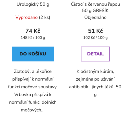
Urologický 50 g
Čistící s červenou řepou
50 g GREŠÍK
Vyprodáno
(2 ks)
Objednáno
74 Kč
51 Kč
Měrná
Měrná
148 Kč / 100 g
102 Kč / 100 g
cena:
cena:
DO KOŠÍKU
DETAIL
Zlatobýl a lékořice
K očistným kúrám,
přispívají k normální
zejména po užívání
funkci močové soustavy.
antibiotik i jiných léků. 50
Vrbovka přispívá k
g
normální funkci dolních
močových...