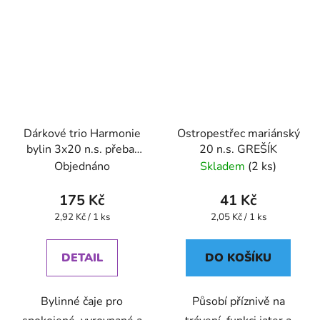
Dárkové trio Harmonie
Ostropestřec mariánský
bylin 3x20 n.s. přebal
20 n.s. GREŠÍK
GREŠÍK
Objednáno
Skladem
(2 ks)
175 Kč
41 Kč
Měrná
Měrná
2,92 Kč / 1 ks
2,05 Kč / 1 ks
cena:
cena:
DETAIL
DO KOŠÍKU
Bylinné čaje pro
Působí příznivě na