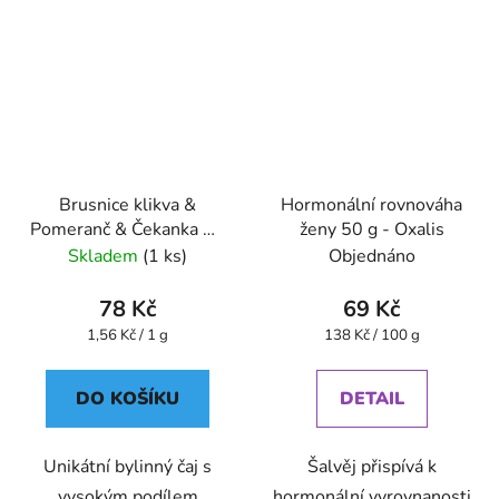
Brusnice klikva &
Hormonální rovnováha
Pomeranč & Čekanka 50
ženy 50 g - Oxalis
g Čistící čaj GREŠÍK
Skladem
(1 ks)
Objednáno
78 Kč
69 Kč
Měrná
Měrná
1,56 Kč / 1 g
138 Kč / 100 g
cena:
cena:
DO KOŠÍKU
DETAIL
Unikátní bylinný čaj s
Šalvěj přispívá k
vysokým podílem
hormonální vyrovnanosti