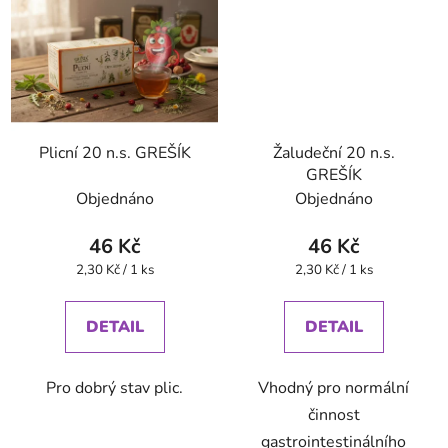
Plicní 20 n.s. GREŠÍK
Žaludeční 20 n.s.
GREŠÍK
Objednáno
Objednáno
46 Kč
46 Kč
Měrná
Měrná
2,30 Kč / 1 ks
2,30 Kč / 1 ks
cena:
cena:
DETAIL
DETAIL
Pro dobrý stav plic.
Vhodný pro normální
činnost
gastrointestinálního