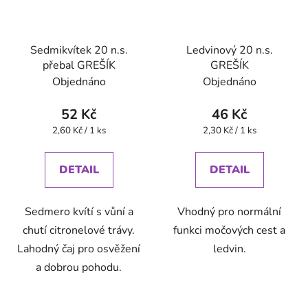
Sedmikvítek 20 n.s.
Ledvinový 20 n.s.
přebal GREŠÍK
GREŠÍK
Objednáno
Objednáno
52 Kč
46 Kč
Měrná
Měrná
2,60 Kč / 1 ks
2,30 Kč / 1 ks
cena:
cena:
DETAIL
DETAIL
Sedmero kvítí s vůní a
Vhodný pro normální
chutí citronelové trávy.
funkci močových cest a
Lahodný čaj pro osvěžení
ledvin.
a dobrou pohodu.