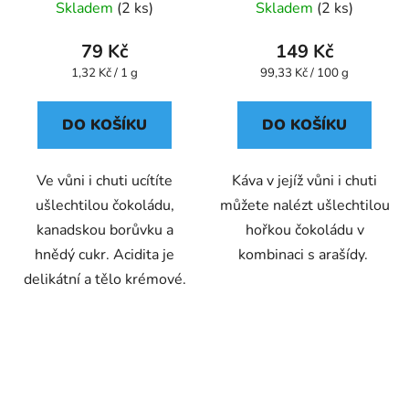
- Oxalis
Skladem
(2 ks)
Skladem
(2 ks)
79 Kč
149 Kč
Měrná
Měrná
1,32 Kč / 1 g
99,33 Kč / 100 g
cena:
cena:
DO KOŠÍKU
DO KOŠÍKU
Ve vůni i chuti ucítíte
Káva v jejíž vůni i chuti
ušlechtilou čokoládu,
můžete nalézt ušlechtilou
kanadskou borůvku a
hořkou čokoládu v
hnědý cukr. Acidita je
kombinaci s arašídy.
delikátní a tělo krémové.