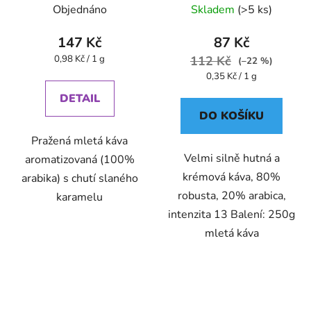
Pompeii
Objednáno
Skladem
(>5 ks)
147 Kč
87 Kč
Měrná
0,98 Kč / 1 g
112 Kč
(–22 %)
cena:
Měrná
0,35 Kč / 1 g
cena:
DETAIL
DO KOŠÍKU
Pražená mletá káva
Velmi silně hutná a
aromatizovaná (100%
krémová káva, 80%
arabika) s chutí slaného
robusta, 20% arabica,
karamelu
intenzita 13 Balení: 250g
mletá káva