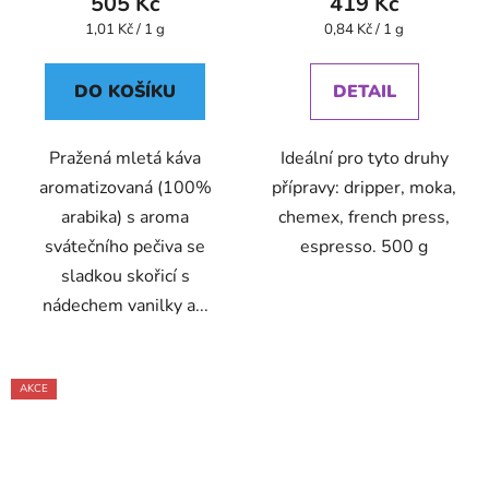
505 Kč
419 Kč
Měrná
Měrná
1,01 Kč / 1 g
0,84 Kč / 1 g
cena:
cena:
DO KOŠÍKU
DETAIL
Pražená mletá káva
Ideální pro tyto druhy
aromatizovaná (100%
přípravy: dripper, moka,
arabika) s aroma
chemex, french press,
svátečního pečiva se
espresso. 500 g
sladkou skořicí s
nádechem vanilky a...
AKCE