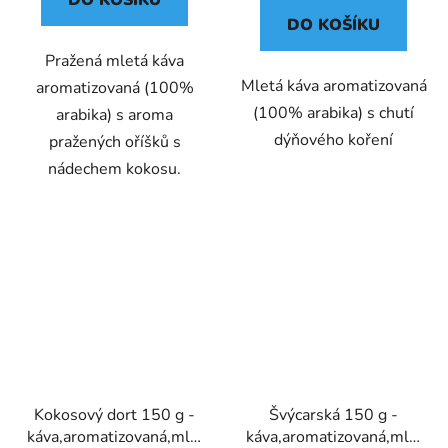
DO KOŠÍKU
DO KOŠÍKU
Pražená mletá káva
Mletá káva aromatizovaná
aromatizovaná (100%
(100% arabika) s chutí
arabika) s aroma
dýňového koření
pražených oříšků s
nádechem kokosu.
Kokosový dort 150 g -
Švýcarská 150 g -
káva,aromatizovaná,mletá
káva,aromatizovaná,mletá