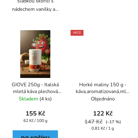
sladkou skořicí s
nádechem vanilky a...
AKCE
GIOVE 250g - Italská
Horké maliny 150 g -
mletá káva plechová
káva,aromatizovaná,mletá
dóza Caffe Pompeii
- Oxalis
Skladem
(4 ks)
Objednáno
155 Kč
122 Kč
Měrná
62 Kč / 100 g
147 Kč
(–17 %)
cena:
Měrná
0,81 Kč / 1 g
cena: