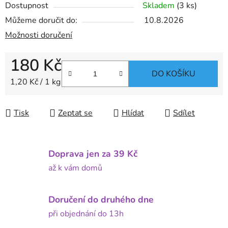
Dostupnost
Skladem
(3 ks)
Můžeme doručit do:
10.8.2026
Možnosti doručení
180 Kč
DO KOŠÍKU
Měrná cena:
1,20 Kč / 1 kg
Tisk
Zeptat se
Hlídat
Sdílet
Doprava jen za 39 Kč
až k vám domů
Doručení do druhého dne
při objednání do 13h