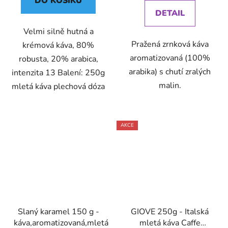
DO KOŠÍKU
DETAIL
Velmi silně hutná a
Pražená zrnková káva
krémová káva, 80%
aromatizovaná (100%
robusta, 20% arabica,
arabika) s chutí zralých
intenzita 13 Balení: 250g
malin.
mletá káva plechová dóza
AKCE
Slaný karamel 150 g -
GIOVE 250g - Italská
káva,aromatizovaná,mletá
mletá káva Caffe