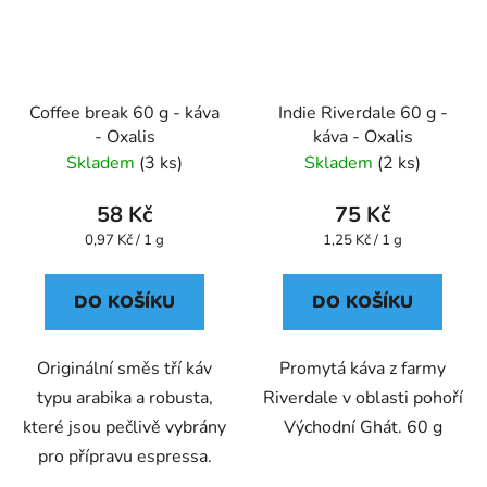
Coffee break 60 g - káva
Indie Riverdale 60 g -
- Oxalis
káva - Oxalis
Skladem
(3 ks)
Skladem
(2 ks)
58 Kč
75 Kč
Měrná
Měrná
0,97 Kč / 1 g
1,25 Kč / 1 g
cena:
cena:
DO KOŠÍKU
DO KOŠÍKU
Originální směs tří káv
Promytá káva z farmy
typu arabika a robusta,
Riverdale v oblasti pohoří
které jsou pečlivě vybrány
Východní Ghát. 60 g
pro přípravu espressa.