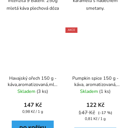
intenzita 9 Balení: 250g
karamelu s nádechem
mletá káva plechová dóza
smetany.
AKCE
Havajský ořech 150 g -
Pumpkin spice 150 g -
káva,aromatizovaná,mletá
káva, aromatizovaná,
- Oxalis
mletá - Oxalis
Skladem
(3 ks)
Skladem
(1 ks)
147 Kč
122 Kč
Měrná
0,98 Kč / 1 g
147 Kč
(–17 %)
cena:
Měrná
0,81 Kč / 1 g
cena: