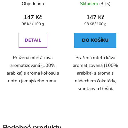
- Oxalis
- Oxalis
Objednáno
Skladem
(3 ks)
147 Kč
147 Kč
Měrná
Měrná
98 Kč / 100 g
98 Kč / 100 g
cena:
cena:
DETAIL
DO KOŠÍKU
Pražená mletá káva
Pražená mletá káva
aromatizovaná (100%
aromatizovaná (100%
arabika) s aroma kokosu s
arabika) s aroma s
notou jamajského rumu.
nádechem čokolády,
smetany a třešní.
Podobné produkty