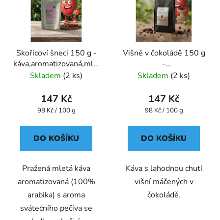
Skořicoví šneci 150 g -
Višně v čokoládě 150 g
káva,aromatizovaná,mletá
-
- Oxalis
káva,aromatizovaná,mletá
Skladem
(2 ks)
Skladem
(2 ks)
- Oxalis
147 Kč
147 Kč
Měrná
Měrná
98 Kč / 100 g
98 Kč / 100 g
cena:
cena:
DO KOŠÍKU
DO KOŠÍKU
Pražená mletá káva
Káva s lahodnou chutí
aromatizovaná (100%
višní máčených v
arabika) s aroma
čokoládě.
svátečního pečiva se