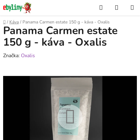
Přejít
Hledat
NÁKUP
na
KOŠÍK
obsah
Domů
/
Káva
/
Panama Carmen estate 150 g - káva - Oxalis
Panama Carmen estate
150 g - káva - Oxalis
Značka:
Oxalis