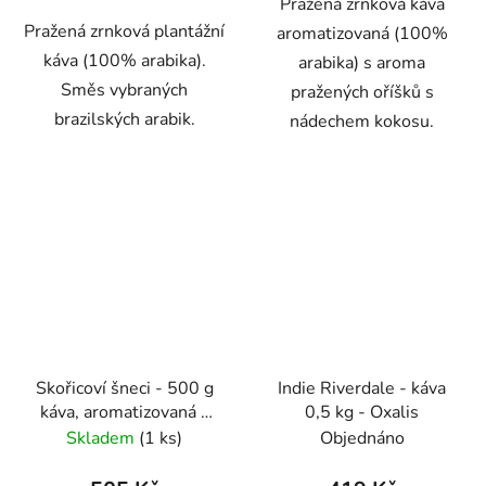
Pražená zrnková káva
Pražená zrnková plantážní
aromatizovaná (100%
káva (100% arabika).
arabika) s aroma
Směs vybraných
pražených oříšků s
brazilských arabik.
nádechem kokosu.
Skořicoví šneci - 500 g
Indie Riverdale - káva
káva, aromatizovaná -
0,5 kg - Oxalis
Oxalis
Skladem
(1 ks)
Objednáno