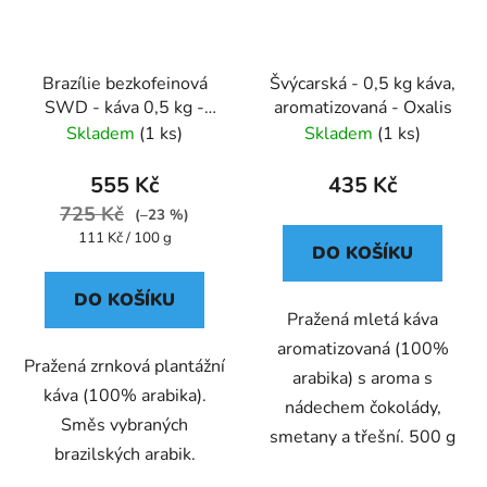
Brazílie bezkofeinová
Švýcarská - 0,5 kg káva,
SWD - káva 0,5 kg -
aromatizovaná - Oxalis
Oxalis
Skladem
(1 ks)
Skladem
(1 ks)
555 Kč
435 Kč
725 Kč
(–23 %)
Měrná
111 Kč / 100 g
DO KOŠÍKU
cena:
DO KOŠÍKU
Pražená mletá káva
aromatizovaná (100%
Pražená zrnková plantážní
arabika) s aroma s
káva (100% arabika).
nádechem čokolády,
Směs vybraných
smetany a třešní. 500 g
brazilských arabik.