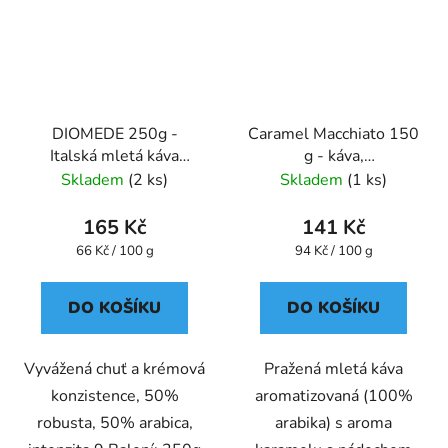
DIOMEDE 250g -
Caramel Macchiato 150
Italská mletá káva
g - káva,
plechová dóza Caffe
aromatizovaná,mletá -
Skladem
(2 ks)
Skladem
(1 ks)
Pompeii
Oxalis
165 Kč
141 Kč
Měrná
Měrná
66 Kč / 100 g
94 Kč / 100 g
cena:
cena:
DO KOŠÍKU
DO KOŠÍKU
Vyvážená chuť a krémová
Pražená mletá káva
konzistence, 50%
aromatizovaná (100%
robusta, 50% arabica,
arabika) s aroma