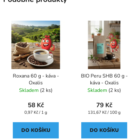
Roxana 60 g - káva -
BIO Peru SHB 60 g -
Oxalis
káva - Oxalis
Skladem
(2 ks)
Skladem
(2 ks)
58 Kč
79 Kč
Měrná
Měrná
0,97 Kč / 1 g
131,67 Kč / 100 g
cena:
cena:
DO KOŠÍKU
DO KOŠÍKU