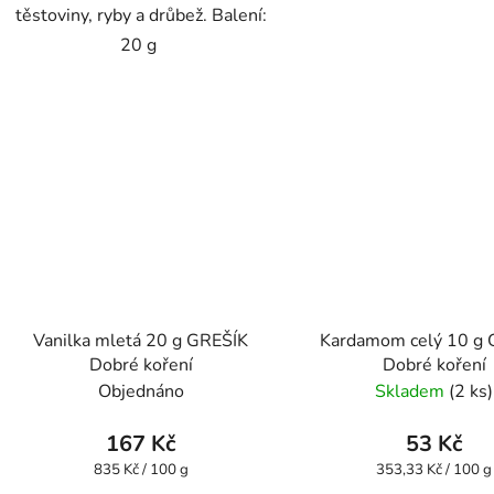
těstoviny, ryby a drůbež. Balení:
20 g
Vanilka mletá 20 g GREŠÍK
Kardamom celý 10 g
Dobré koření
Dobré koření
Objednáno
Skladem
(2 ks)
167 Kč
53 Kč
Měrná
Měrná
835 Kč / 100 g
353,33 Kč / 100 g
cena:
cena: