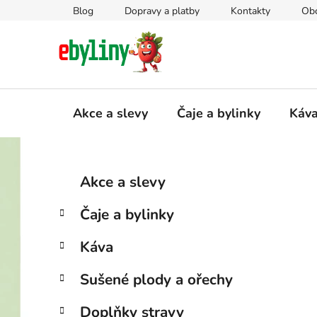
Přejít
Blog
Dopravy a platby
Kontakty
Ob
na
obsah
Akce a slevy
Čaje a bylinky
Káv
P
K
Přeskočit
Akce a slevy
a
kategorie
o
t
s
Čaje a bylinky
e
t
g
r
Káva
o
a
r
Sušené plody a ořechy
i
n
e
n
Doplňky stravy