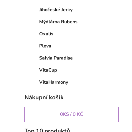
Jihočeské Jerky
Mýdlárna Rubens
Oxalis
Pleva
Salvia Paradise
VitaCup
VitaHarmony
Nákupní košík
0
KS /
0 KČ
Top 10 produktů