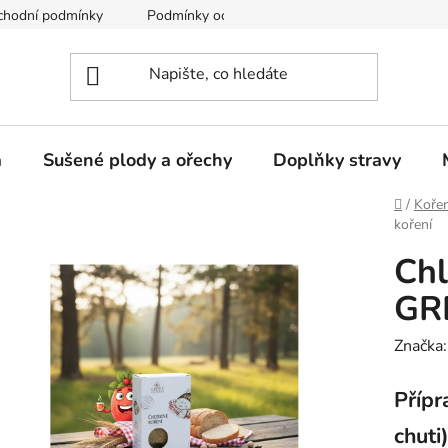
chodní podmínky
Podmínky ochrany osobních údajů
a
Sušené plody a ořechy
Doplňky stravy
Domů
/
Kořen
koření
Chl
GRE
Značka
Přípr
chuti)