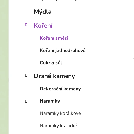
í
p
Mýdla
a
n
Koření
e
Koření směsi
l
Koření jednodruhové
Cukr a sůl
Drahé kameny
Dekorační kameny
Náramky
Náramky korálkové
Náramky klasické