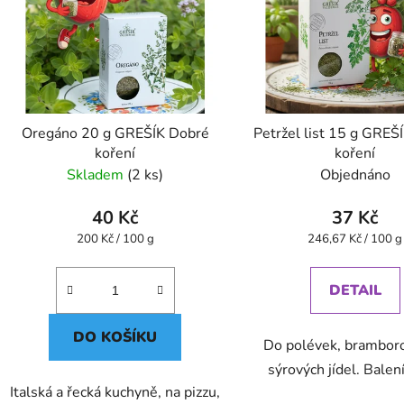
Oregáno 20 g GREŠÍK Dobré
Petržel list 15 g GREŠ
koření
koření
Skladem
(2 ks)
Objednáno
40 Kč
37 Kč
Měrná
Měrná
200 Kč / 100 g
246,67 Kč / 100 g
cena:
cena:
DETAIL
DO KOŠÍKU
Do polévek, brambor
sýrových jídel. Balen
Italská a řecká kuchyně, na pizzu,