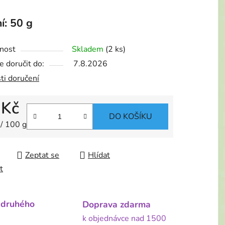
í: 50 g
nost
Skladem
(2 ks)
 doručit do:
7.8.2026
ti doručení
 Kč
DO KOŠÍKU
 cena:
 / 100 g
Zeptat se
Hlídat
t
 druhého
Doprava zdarma
k objednávce nad 1500