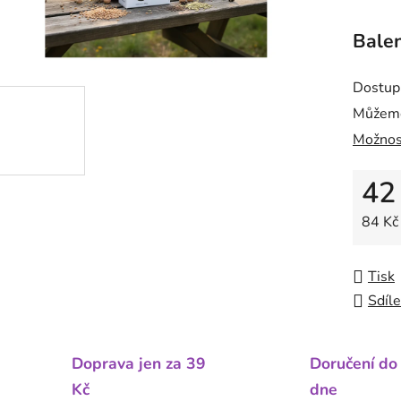
Balen
Dostup
Můžeme
Možnos
42
Měrná
84 Kč
Tisk
Sdíle
Doprava jen za 39
Doručení do
Kč
dne