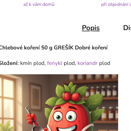
až k vám domů
při objednání
Popis
Di
Chlebové koření 50 g GREŠÍK Dobré koření
Složení:
kmín plod,
fenykl
plod,
koriandr
plod