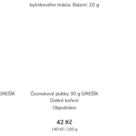
bylinkového másla. Balení: 20 g
 GREŠÍK
Česnekové plátky 30 g GREŠÍK
Dobré koření
Objednáno
42 Kč
Měrná
140 Kč / 100 g
cena: