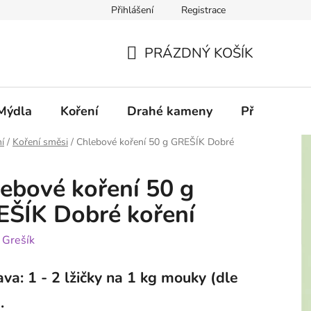
Přihlášení
Registrace
PRÁZDNÝ KOŠÍK
NÁKUPNÍ
KOŠÍK
Mýdla
Koření
Drahé kameny
Příslušenstv
í
/
Koření směsi
/
Chlebové koření 50 g GREŠÍK Dobré
ebové koření 50 g
ŠÍK Dobré koření
:
Grešík
ava: 1 - 2 lžičky na 1 kg mouky (dle
.