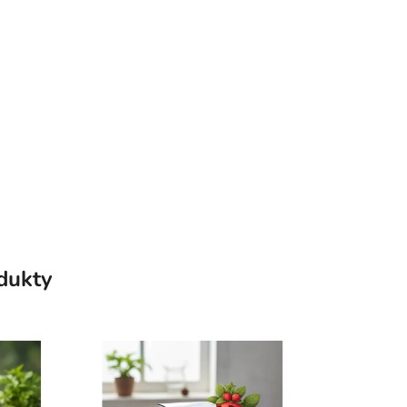
odukty