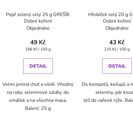
Pepř zelený celý 25 g GREŠÍK
Hřebíček celý 20 g 
Dobré koření
Dobré koření
Objednáno
Objednáno
49 Kč
43 Kč
Měrná
Měrná
196 Kč / 100 g
215 Kč / 100 g
cena:
cena:
DETAIL
DETAIL
Velmi jemná chuť a vůně. Vhodný
Do kompotů, kečupů a 
na ryby, zeleninové saláty, do
zeleniny, pár kou
omáček a na všechna masa.
též do vařené rýže. Bal
Balení: 25 g