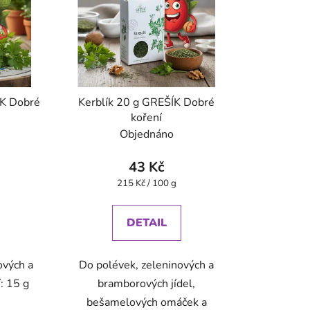
ÍK Dobré
Kerblík 20 g GREŠÍK Dobré
koření
Objednáno
43 Kč
Měrná
215 Kč / 100 g
cena:
DETAIL
ových a
Do polévek, zeleninových a
í: 15 g
bramborových jídel,
bešamelových omáček a