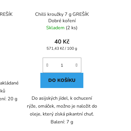
GREŠÍK
Chilli kroužky 7 g GREŠÍK
Dobré koření
Skladem
(2 ks)
40 Kč
Měrná
571,43 Kč / 100 g
cena:
DO KOŠÍKU
nakládané
sků
Do asijských jídel, k ochucení
ení: 20 g
rýže, omáček, možno je naložit do
oleje, který získá pikantní chuť.
Balení: 7 g